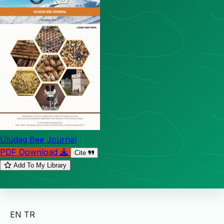
Uludag Bee Journal
PDF Download
Cite
Add To My Library
EN
TR