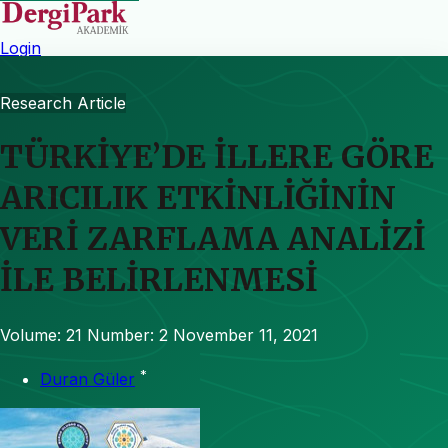
Login
Research Article
TÜRKİYE’DE İLLERE GÖRE
ARICILIK ETKİNLİĞİNİN
VERİ ZARFLAMA ANALİZİ
İLE BELİRLENMESİ
Volume: 21
Number: 2
November 11, 2021
*
Duran Güler