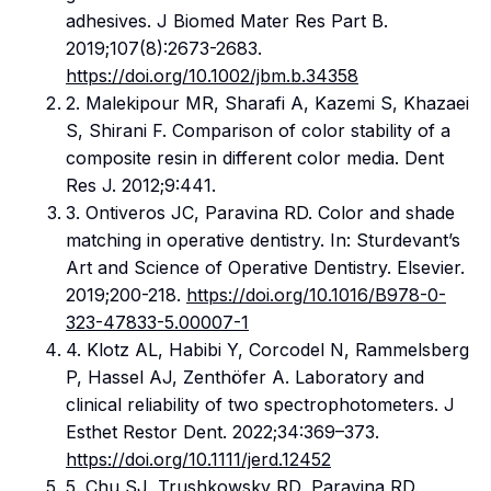
adhesives. J Biomed Mater Res Part B.
2019;107(8):2673-2683.
https://doi.org/10.1002/jbm.b.34358
2. Malekipour MR, Sharafi A, Kazemi S, Khazaei
S, Shirani F. Comparison of color stability of a
composite resin in different color media. Dent
Res J. 2012;9:441.
3. Ontiveros JC, Paravina RD. Color and shade
matching in operative dentistry. In: Sturdevant’s
Art and Science of Operative Dentistry. Elsevier.
2019;200-218.
https://doi.org/10.1016/B978-0-
323-47833-5.00007-1
4. Klotz AL, Habibi Y, Corcodel N, Rammelsberg
P, Hassel AJ, Zenthöfer A. Laboratory and
clinical reliability of two spectrophotometers. J
Esthet Restor Dent. 2022;34:369–373.
https://doi.org/10.1111/jerd.12452
5. Chu SJ, Trushkowsky RD, Paravina RD.