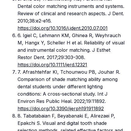
Dental color matching instruments and systems.
Review of clinical and research aspects. J Dent.
2010;38:e2-e16.
https://doi.org/10.1016/j.jdent.2010.07.001
6. Igiel C, Lehmann KM, Ghinea R, Weyhrauch
M, Hangx Y, Scheller H et al. Reliability of visual
and instrumental color matching. J Esthet
Restor Dent. 2017;29:303–308.
https://doi.org/10.1111/jerd.12321
7. Afrashtehfar KI, Tchounwou PB, Jouhar R.
Comparison of shade matching ability among
dental students under different lighting
conditions: A cross-sectional study. Int J
Environ Res Public Heal. 2022;19:11892.
https://doi.org/10.3390/ijerph191911892
8. Tabatabaian F, Beyabanaki E, Alirezaei P,
Epakchi S. Visual and digital tooth shade
selection methods, related effective factors and