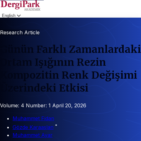
English
Login
Research Article
Günün Farklı Zamanlardaki
Ortam Işığının Rezin
Kompozitin Renk Değişimi
Üzerindeki Etkisi
Volume: 4
Number: 1
April 20, 2026
Muhammet Fidan
*
Gözde Karaaslan
Muhammet Ayar