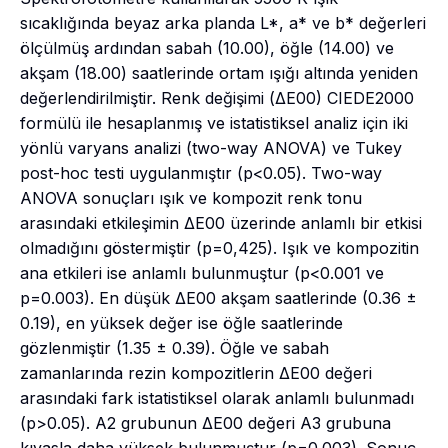
sıcaklığında beyaz arka planda L*, a* ve b* değerleri
ölçülmüş ardından sabah (10.00), öğle (14.00) ve
akşam (18.00) saatlerinde ortam ışığı altında yeniden
değerlendirilmiştir. Renk değişimi (ΔE00) CIEDE2000
formülü ile hesaplanmış ve istatistiksel analiz için iki
yönlü varyans analizi (two-way ANOVA) ve Tukey
post-hoc testi uygulanmıştır (p<0.05). Two-way
ANOVA sonuçları ışık ve kompozit renk tonu
arasındaki etkileşimin ΔE00 üzerinde anlamlı bir etkisi
olmadığını göstermiştir (p=0,425). Işık ve kompozitin
ana etkileri ise anlamlı bulunmuştur (p<0.001 ve
p=0.003). En düşük ΔE00 akşam saatlerinde (0.36 ±
0.19), en yüksek değer ise öğle saatlerinde
gözlenmiştir (1.35 ± 0.39). Öğle ve sabah
zamanlarında rezin kompozitlerin ΔE00 değeri
arasındaki fark istatistiksel olarak anlamlı bulunmadı
(p>0.05). A2 grubunun ΔE00 değeri A3 grubuna
kıyasla daha yüksek bulunmuştur (p=0.003). Sonuç