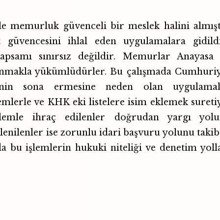
le memurluk güvenceli bir meslek halini almışt
güvencesini ihlal eden uygulamalara gidildi
psamı sınırsız değildir. Memurlar Anayasa 
ulunmakla yükümlüdürler. Bu çalışmada Cumhuri
inin sona ermesine neden olan uygulamal
emlerle ve KHK eki listelere isim eklemek sureti
işlemle ihraç edilenler doğrudan yargı yol
klenilenler ise zorunlu idari başvuru yolunu taki
a bu işlemlerin hukuki niteliği ve denetim yoll