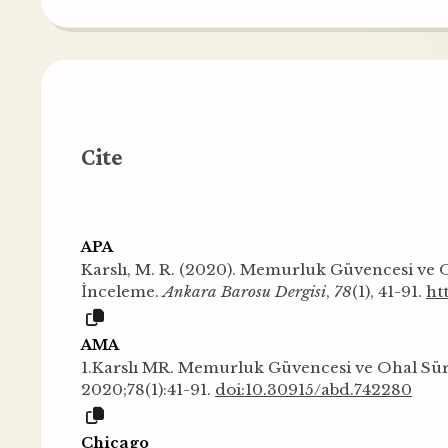
Cite
APA
Karslı, M. R. (2020). Memurluk Güvencesi ve O
İnceleme.
Ankara Barosu Dergisi
,
78
(1), 41-91.
ht
AMA
1.Karslı MR. Memurluk Güvencesi ve Ohal Süre
2020;78(1):41-91.
doi:10.30915/abd.742280
Chicago