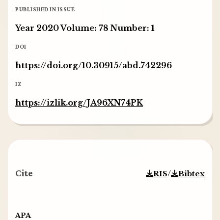
PUBLISHED IN ISSUE
Year 2020 Volume: 78 Number: 1
DOI
https://doi.org/10.30915/abd.742296
IZ
https://izlik.org/JA96XN74PK
Cite
/
RIS
Bibtex
APA