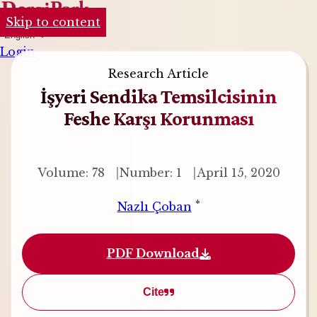
Skip to content
English
Login
Research Article
İşyeri Sendika Temsilcisinin
Feshe Karşı Korunması
Volume: 78
Number: 1
April 15, 2020
*
Nazlı Çoban
PDF Download
Cite