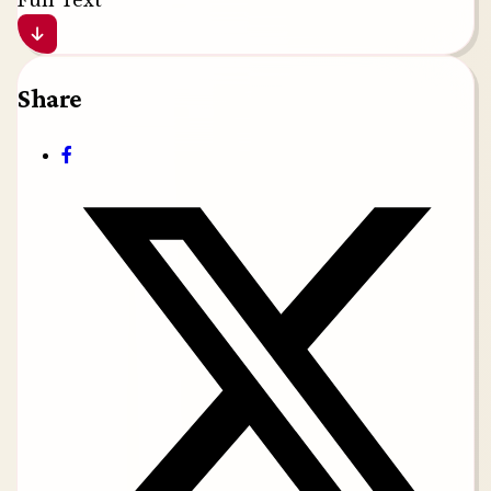
Full Text
Share