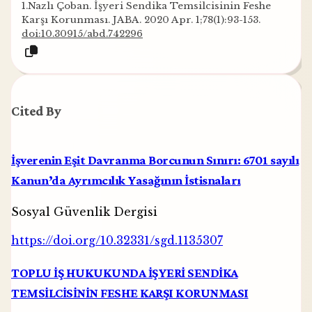
1.Nazlı Çoban. İşyeri Sendika Temsilcisinin Feshe
Karşı Korunması. JABA. 2020 Apr. 1;78(1):93-153.
doi:10.30915/abd.742296
Cited By
İşverenin Eşit Davranma Borcunun Sınırı: 6701 sayılı
Kanun’da Ayrımcılık Yasağının İstisnaları
Sosyal Güvenlik Dergisi
https://doi.org/10.32331/sgd.1135307
TOPLU İŞ HUKUKUNDA İŞYERİ SENDİKA
TEMSİLCİSİNİN FESHE KARŞI KORUNMASI