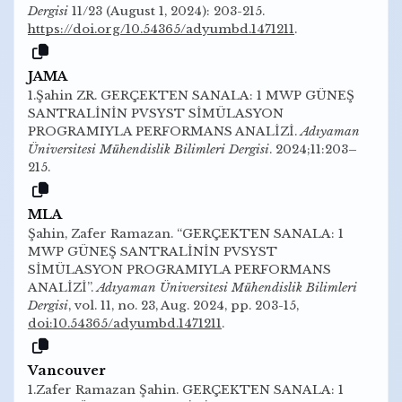
Dergisi
11/23 (August 1, 2024): 203-215.
https://doi.org/10.54365/adyumbd.1471211
.
JAMA
1.Şahin ZR. GERÇEKTEN SANALA: 1 MWP GÜNEŞ
SANTRALİNİN PVSYST SİMÜLASYON
PROGRAMIYLA PERFORMANS ANALİZİ.
Adıyaman
Üniversitesi Mühendislik Bilimleri Dergisi
. 2024;11:203–
215.
MLA
Şahin, Zafer Ramazan. “GERÇEKTEN SANALA: 1
MWP GÜNEŞ SANTRALİNİN PVSYST
SİMÜLASYON PROGRAMIYLA PERFORMANS
ANALİZİ”.
Adıyaman Üniversitesi Mühendislik Bilimleri
Dergisi
, vol. 11, no. 23, Aug. 2024, pp. 203-15,
doi:10.54365/adyumbd.1471211
.
Vancouver
1.Zafer Ramazan Şahin. GERÇEKTEN SANALA: 1