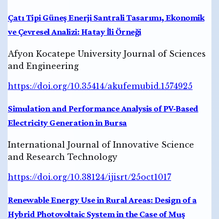
Çatı Tipi Güneş Enerji Santrali Tasarımı, Ekonomik
ve Çevresel Analizi: Hatay İli Örneği
Afyon Kocatepe University Journal of Sciences
and Engineering
https://doi.org/10.35414/akufemubid.1574925
Simulation and Performance Analysis of PV-Based
Electricity Generation in Bursa
International Journal of Innovative Science
and Research Technology
https://doi.org/10.38124/ijisrt/25oct1017
Renewable Energy Use in Rural Areas: Design of a
Hybrid Photovoltaic System in the Case of Muş