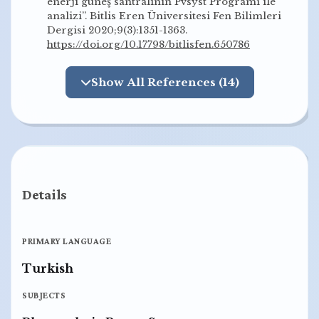
enerji güneş santralinin Pvsyst Programı ile
analizi”. Bitlis Eren Üniversitesi Fen Bilimleri
Dergisi 2020;9(3):1351-1363.
https://doi.org/10.17798/bitlisfen.650786
Show All References (14)
Details
PRIMARY LANGUAGE
Turkish
SUBJECTS