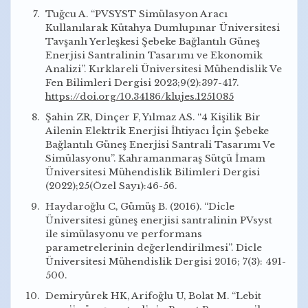
Tuğcu A. “PVSYST Simülasyon Aracı
Kullanılarak Kütahya Dumlupınar Üniversitesi
Tavşanlı Yerleşkesi Şebeke Bağlantılı Güneş
Enerjisi Santralinin Tasarımı ve Ekonomik
Analizi”. Kırklareli Üniversitesi Mühendislik Ve
Fen Bilimleri Dergisi 2023;9(2):397-417.
https://doi.org/10.34186/klujes.1251085
Şahin ZR, Dinçer F, Yılmaz AS. “4 Kişilik Bir
Ailenin Elektrik Enerjisi İhtiyacı İçin Şebeke
Bağlantılı Güneş Enerjisi Santrali Tasarımı Ve
Simülasyonu”. Kahramanmaraş Sütçü İmam
Üniversitesi Mühendislik Bilimleri Dergisi
(2022);25(Özel Sayı):46-56.
Haydaroğlu C, Gümüş B. (2016). “Dicle
Üniversitesi güneş enerjisi santralinin PVsyst
ile simülasyonu ve performans
parametrelerinin değerlendirilmesi”. Dicle
Üniversitesi Mühendislik Dergisi 2016; 7(3): 491-
500.
Demiryürek HK, Arifoğlu U, Bolat M. “Lebit