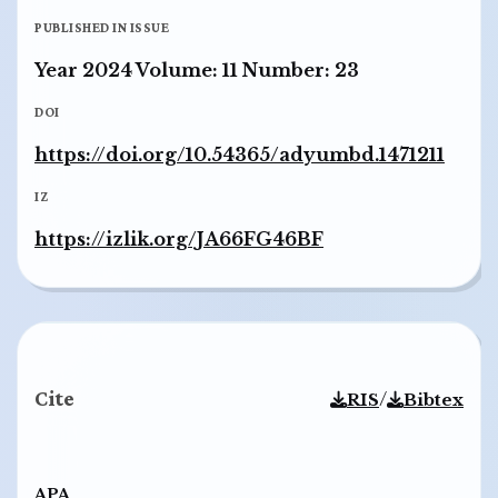
PUBLISHED IN ISSUE
Year 2024 Volume: 11 Number: 23
DOI
https://doi.org/10.54365/adyumbd.1471211
IZ
https://izlik.org/JA66FG46BF
Cite
/
RIS
Bibtex
APA