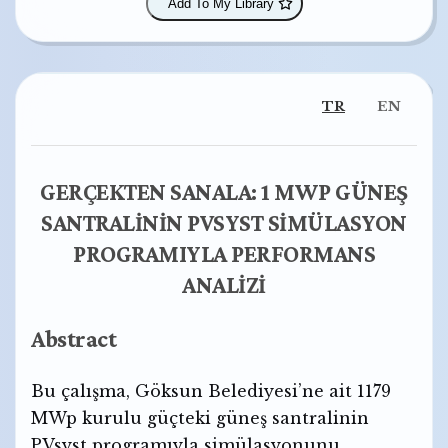
Add To My Library
TR
EN
GERÇEKTEN SANALA: 1 MWP GÜNEŞ
SANTRALİNİN PVSYST SİMÜLASYON
PROGRAMIYLA PERFORMANS
ANALİZİ
Abstract
Bu çalışma, Göksun Belediyesi’ne ait 1179
MWp kurulu güçteki güneş santralinin
PVsyst programıyla simülasyonunu