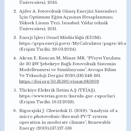
Üniversitesi; 2016.
Ajder A. Fotovoltaik Güneş Enerjisi Sistemleri
İçin Optimum Eğim Açısının Hesaplanması.
Yüksek Lisans Tezi. İstanbul: Yıldız teknik
Üniversitesi; 2011.
Enerji İşleri Genel Müdürlüğü (EİGM).
https://gepa.enerji.gov.tr/MyCalculator/pages/46.as
(Erişim Tarihi: 29.03.2024).
Akcan E, Kuncan M, Minaz MR. “PVsyst Yazılımı
ile 30 kW Şebekeye Bağlı Fotovoltaik Sistemin
Modellenmesi ve Simülasyonu”. Avrupa Bilim
Ve Teknoloji Dergisi 2020;(18):248-261.
https://doi.org/10.31590/ejosat.685909
Türkiye Elektrik İletim A.Ş (TEİAŞ).
https://www.teias.gov.tr/kurulu-guc-raporlari
(Erişim Tarihi: 16.12.2023).
Bigorajski J. Chwieduk D. (2019). “Analysis of a
micro photovoltaic/thermal-PV/T system
operation in moderate climate”, Renewable
Energy (2019);137:127-136