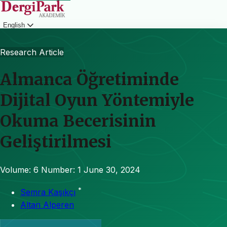
English
Login
Research Article
Almanca Öğretiminde
Dijital Oyun Yöntemiyle
Okuma Becerisinin
Geliştirilmesi
Volume: 6
Number: 1
June 30, 2024
*
Semra Kaşıkçı
Altan Alperen