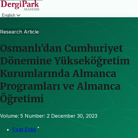
English
Login
Research Article
Osmanlı’dan Cumhuriyet
Dönemine Yükseköğretim
Kurumlarında Almanca
Programları ve Almanca
Öğretimi
Volume: 5
Number: 2
December 30, 2023
*
Fırat Erikli