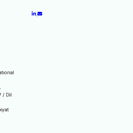
atıonal
.
 / Dil
iyat