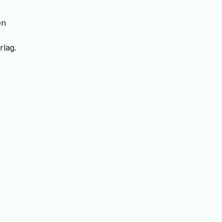
en
rlag.