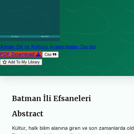
Alman Dili ve Kültürü Araştırmaları Dergisi
PDF Download
Cite
Add To My Library
Batman İli Efsaneleri
Abstract
Kültür, halk bilim alanına giren ve son zamanlarda ol