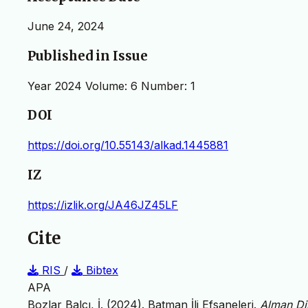
June 24, 2024
Published in Issue
Year 2024 Volume: 6 Number: 1
DOI
https://doi.org/10.55143/alkad.1445881
IZ
https://izlik.org/JA46JZ45LF
Cite
RIS
/
Bibtex
APA
Bozlar Balcı, İ. (2024). Batman İli Efsaneleri.
Alman Dil