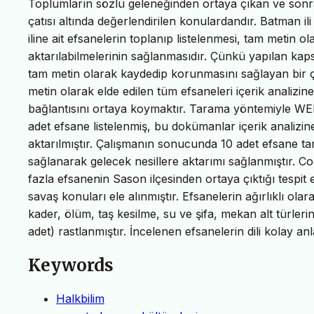
Toplumların sözlü geleneğinden ortaya çıkan ve sonr
çatısı altında değerlendirilen konulardandır. Batman 
iline ait efsanelerin toplanıp listelenmesi, tam metin o
aktarılabilmelerinin sağlanmasıdır. Çünkü yapılan kap
tam metin olarak kaydedip korunmasını sağlayan bir ç
metin olarak elde edilen tüm efsaneleri içerik analizin
bağlantısını ortaya koymaktır. Tarama yöntemiyle WEB
adet efsane listelenmiş, bu dokümanlar içerik analizin
aktarılmıştır. Çalışmanın sonucunda 10 adet efsane tam
sağlanarak gelecek nesillere aktarımı sağlanmıştır. C
fazla efsanenin Sason ilçesinden ortaya çıktığı tespit 
savaş konuları ele alınmıştır. Efsanelerin ağırlıklı ola
kader, ölüm, taş kesilme, su ve şifa, mekan alt türlerind
adet) rastlanmıştır. İncelenen efsanelerin dili kolay a
Keywords
Halkbilim