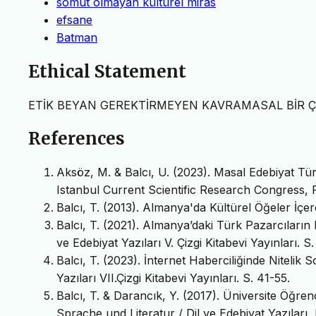
somut olmayan kültürel miras
efsane
Batman
Ethical Statement
ETİK BEYAN GEREKTİRMEYEN KAVRAMASAL BİR 
References
Aksöz, M. & Balcı, U. (2023). Masal Edebiyat Tür
Istanbul Current Scientific Research Congress,
Balcı, T. (2013). Almanya'da Kültürel Öğeler İçere
Balcı, T. (2021). Almanya’daki Türk Pazarcıların 
ve Edebiyat Yazıları V. Çizgi Kitabevi Yayınları. S.
Balcı, T. (2023). İnternet Haberciliğinde Nitelik 
Yazıları VII.Çizgi Kitabevi Yayınları. S. 41-55.
Balcı, T. & Darancık, Y. (2017). Üniversite Öğren
Sprache und Literatur / Dil ve Edebiyat Yazıları