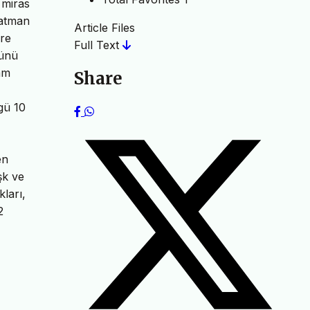
 miras
Batman
Article Files
ere
Full Text
münü
am
Share
gü 10
en
şk ve
kları,
2