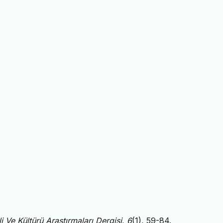
i Ve Kültürü Araştırmaları Dergisi
,
6
(1), 59-84.