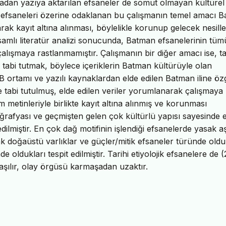
adan yazıya aktarılan efsaneler de somut olmayan kültürel
ili efsaneleri özerine odaklanan bu çalışmanın temel amacı 
larak kayıt altına alınması, böylelikle korunup gelecek nesill
samlı literatür analizi sonucunda, Batman efsanelerinin tü
alışmaya rastlanmamıştır. Çalışmanın bir diğer amacı ise, t
e tabi tutmak, böylece içeriklerin Batman kültürüyle olan
 ortamı ve yazılı kaynaklardan elde edilen Batman iline öz
e tabi tutulmuş, elde edilen veriler yorumlanarak çalışmaya
 metinleriyle birlikte kayıt altına alınmış ve korunması
oğrafyası ve geçmişten gelen çok kültürlü yapısı sayesinde 
edilmiştir. En çok dağ motifinin işlendiği efsanelerde yasak a
rak doğaüstü varlıklar ve güçler/mitik efsaneler türünde oldu
e oldukları tespit edilmiştir. Tarihi etiyolojik efsanelere de (
nlaşılır, olay örgüsü karmaşadan uzaktır.