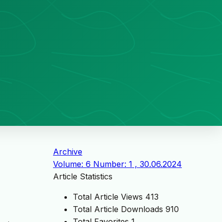
Archive
Volume: 6 Number: 1 , 30.06.2024
Article Statistics
Total Article Views
413
Total Article Downloads
910
Total Favorites
1