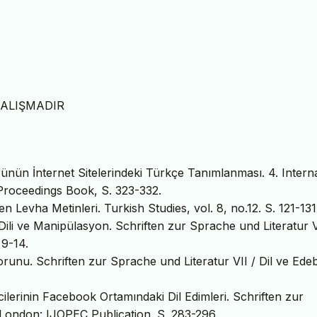
ÇALIŞMADIR
ünün İnternet Sitelerindeki Türkçe Tanımlanması. 4. Intern
 Proceedings Book, S. 323-332.
n Levha Metinleri. Turkish Studies, vol. 8, no.12. S. 121-131
Dili ve Manipülasyon. Schriften zur Sprache und Literatur V
 9-14.
Sorunu. Schriften zur Sprache und Literatur VII / Dil ve Edeb
cilerinin Facebook Ortamındaki Dil Edimleri. Schriften zur
, London: IJOPEC Publication. S. 283-296.