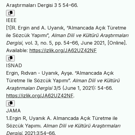
Araştırmaları Dergisi 3 5 54–66.
IEEE
[1]R. Ergin and A. Uyanık, “Almancada Açık Türetme
ile Sözcük Yapımı”,
Alman Dili ve Kültürü Araştırmaları
Dergisi
, vol. 3, no. 5, pp. 54–66, June 2021, [Online].
Available:
https://izlik.org/JA62UZ42NF
ISNAD
Ergin, Rıdvan - Uyanık, Ayşe. “Almancada Açık
Türetme Ile Sözcük Yapımı”.
Alman Dili ve Kültürü
Araştırmaları Dergisi
3/5 (June 1, 2021): 54-66.
https://izlik.org/JA62UZ42NF
.
JAMA
1.Ergin R, Uyanık A. Almancada Açık Türetme ile
Sözcük Yapımı.
Alman Dili ve Kültürü Araştırmaları
Dergisi
. 2021;3:54–66.