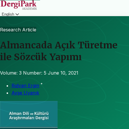
English
Login
Research Article
Almancada Açık Türetme
ile Sözcük Yapımı
Volume: 3
Number: 5
June 10, 2021
*
Rıdvan Ergin
Ayşe Uyanık