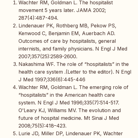
Wachter RM, Goldman L. The hospitalist
movement 5 years later. JAMA 2002;
287(4):487-494.
Lindenauer PK, Rothberg MB, Pekow PS,
Kenwood C, Benjamin EM, Auerbach AD.
Outcomes of care by hospitalists, general
internists, and family physicians. N Engl J Med
2007;357(25):2589-2600.
Nakashima WF. The role of “hospitalists” in the
health care system .(Letter to the editor). N Engl
J Med 1997;336(6):445-446
Wachter RM, Goldman L. The emerging role of
“hospitalists” in the American health care
system. N Engl J Med 1996;335(7):514-517.
O'Leary KJ, Williams MV. The evolution and
future of hospital medicine. Mt Sinai J Med
2008;75(5):418–423.
Lurie JD, Miller DP, Lindenauer PK, Wachter