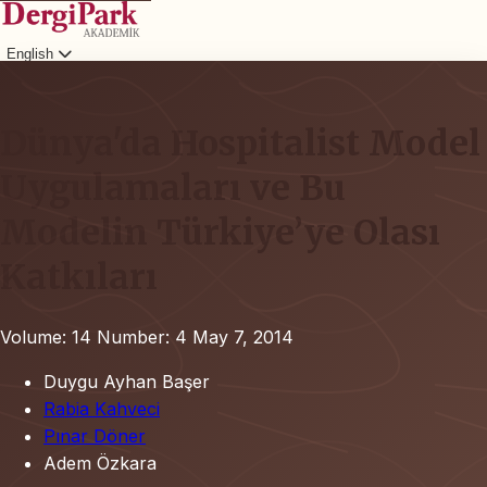
English
Login
Dünya'da Hospitalist Model
Uygulamaları ve Bu
Modelin Türkiye’ye Olası
Katkıları
Volume: 14
Number: 4
May 7, 2014
Duygu Ayhan Başer
Rabia Kahveci
Pınar Döner
Adem Özkara