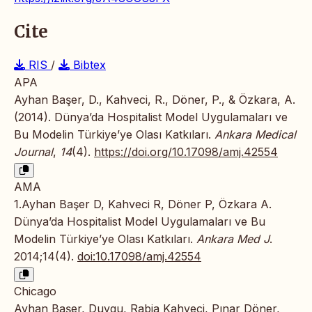
Cite
RIS
/
Bibtex
APA
Ayhan Başer, D., Kahveci, R., Döner, P., & Özkara, A.
(2014). Dünya’da Hospitalist Model Uygulamaları ve
Bu Modelin Türkiye’ye Olası Katkıları.
Ankara Medical
Journal
,
14
(4).
https://doi.org/10.17098/amj.42554
AMA
1.Ayhan Başer D, Kahveci R, Döner P, Özkara A.
Dünya’da Hospitalist Model Uygulamaları ve Bu
Modelin Türkiye’ye Olası Katkıları.
Ankara Med J
.
2014;14(4).
doi:10.17098/amj.42554
Chicago
Ayhan Başer, Duygu, Rabia Kahveci, Pınar Döner,