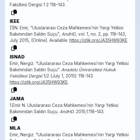
Fakültesi Dergisi 1 2 118–143.
IEEE
[1]N. Emir, “Uluslararası Ceza Mahkemesi’nin Yargı Yetkisi
Bakımından Saldırı Suçu”,
AndHD
, vol. 1, no. 2, pp. 118–143,
July 2015, [Online]. Available:
https://izlik.org/JA35HW93KE
ISNAD
Emir, Nergiz. “Uluslararası Ceza Mahkemesi’nin Yargı Yetkisi
Bakımından Saldırı Suçu”.
Anadolu Üniversitesi Hukuk
Fakültesi Dergisi
1/2 (July 1, 2015): 118-143.
https://izlik.org/JA35HW93KE
.
JAMA
1.Emir N. Uluslararası Ceza Mahkemesi’nin Yargı Yetkisi
Bakımından Saldırı Suçu.
AndHD
. 2015;1:118–143.
MLA
Emir, Nergiz. “Uluslararası Ceza Mahkemesi’nin Yargı Yetkisi