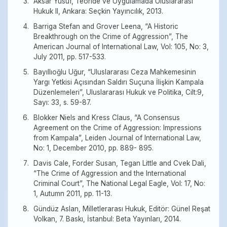
Aksar Yusuf, Teoride ve Uygulamada Uluslararası
Hukuk II, Ankara: Seçkin Yayıncılık, 2013.
Barriga Stefan and Grover Leena, “A Historic
Breakthrough on the Crime of Aggression”, The
American Journal of International Law, Vol: 105, No: 3,
July 2011, pp. 517-533.
Bayıllıoğlu Uğur, “Uluslararası Ceza Mahkemesinin
Yargı Yetkisi Açısından Saldırı Suçuna İlişkin Kampala
Düzenlemeleri”, Uluslararası Hukuk ve Politika, Cilt:9,
Sayı: 33, s. 59-87.
Blokker Niels and Kress Claus, “A Consensus
Agreement on the Crime of Aggression: Impressions
from Kampala”, Leiden Journal of International Law,
No: 1, December 2010, pp. 889- 895.
Davis Cale, Forder Susan, Tegan Little and Cvek Dali,
“The Crime of Aggression and the International
Criminal Court”, The National Legal Eagle, Vol: 17, No:
1, Autumn 2011, pp. 11-13.
Gündüz Aslan, Milletlerarası Hukuk, Editör: Günel Reşat
Volkan, 7. Baskı, İstanbul: Beta Yayınları, 2014.