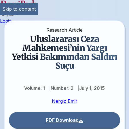
Skip to content
English
Login
Research Article
Uluslararası Ceza
Mahkemesi’nin Yargı
Yetkisi Bakımından Saldırı
Suçu
Volume: 1
Number: 2
July 1, 2015
Nergiz Emir
PDF Download