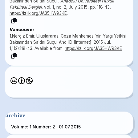
Bakımından Saldırı Suçu”.
Anadolu Üniversitesi Hukuk
Fakültesi Dergisi
, vol. 1, no. 2, July 2015, pp. 118-43,
https://izlik.org/JA35HW93KE
.
Vancouver
1.Nergiz Emir. Uluslararası Ceza Mahkemesi’nin Yargı Yetkisi
Bakımından Saldırı Suçu. AndHD [Internet]. 2015 Jul.
1;1(2):118-43. Available from:
https://izlik.org/JA35HW93KE
Archive
Volume: 1 Number: 2 , 01.07.2015