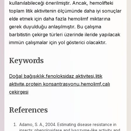
kullanılabileceği önerilmiştir. Ancak, hemolifteki
toplam litik aktivitenin ölçümünde daha iyi sonuçlar
elde etmek için daha fazla hemolimf miktarına
gerek duyulduğu anlaşılmıştır. Bu çalışma
barbitistin çekirge türleri üzerinde ileride yapılacak
immün çalışmalar için yol gösterici olacaktır.
Keywords
Doğal bağışıklık,fenoloksidaz aktivitesi,litik
aktivite,protein konsantrasyonu,hemolimf,çalı
çekirgesi
References
Adamo, S. A., 2004. Estimating disease resistance in
insects: phenoloxidase and lysozyme-like activity and