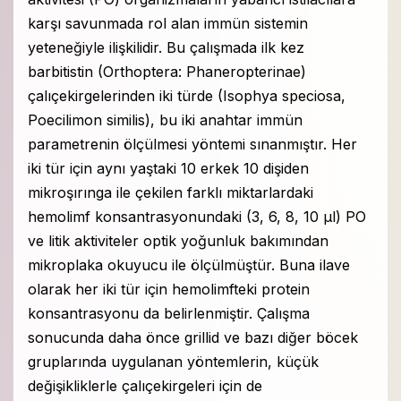
karşı savunmada rol alan immün sistemin
yeteneğiyle ilişkilidir. Bu çalışmada ilk kez
barbitistin (Orthoptera: Phaneropterinae)
çalıçekirgelerinden iki türde (Isophya speciosa,
Poecilimon similis), bu iki anahtar immün
parametrenin ölçülmesi yöntemi sınanmıştır. Her
iki tür için aynı yaştaki 10 erkek 10 dişiden
mikroşırınga ile çekilen farklı miktarlardaki
hemolimf konsantrasyonundaki (3, 6, 8, 10 μl) PO
ve litik aktiviteler optik yoğunluk bakımından
mikroplaka okuyucu ile ölçülmüştür. Buna ilave
olarak her iki tür için hemolimfteki protein
konsantrasyonu da belirlenmiştir. Çalışma
sonucunda daha önce grillid ve bazı diğer böcek
gruplarında uygulanan yöntemlerin, küçük
değişikliklerle çalıçekirgeleri için de