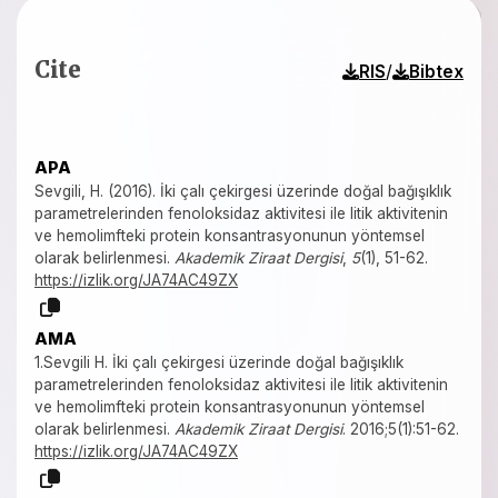
Cite
/
RIS
Bibtex
APA
Sevgili, H. (2016). İki çalı çekirgesi üzerinde doğal bağışıklık
parametrelerinden fenoloksidaz aktivitesi ile litik aktivitenin
ve hemolimfteki protein konsantrasyonunun yöntemsel
olarak belirlenmesi.
Akademik Ziraat Dergisi
,
5
(1), 51-62.
https://izlik.org/JA74AC49ZX
AMA
1.Sevgili H. İki çalı çekirgesi üzerinde doğal bağışıklık
parametrelerinden fenoloksidaz aktivitesi ile litik aktivitenin
ve hemolimfteki protein konsantrasyonunun yöntemsel
olarak belirlenmesi.
Akademik Ziraat Dergisi
. 2016;5(1):51-62.
https://izlik.org/JA74AC49ZX