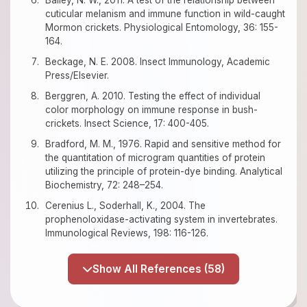
Bailey, N. W., 2011. A test of the relationship between
cuticular melanism and immune function in wild-caught
Mormon crickets. Physiological Entomology, 36: 155-
164.
Beckage, N. E. 2008. Insect Immunology, Academic
Press/Elsevier.
Berggren, A. 2010. Testing the effect of individual
color morphology on immune response in bush-
crickets. Insect Science, 17: 400-405.
Bradford, M. M., 1976. Rapid and sensitive method for
the quantitation of microgram quantities of protein
utilizing the principle of protein-dye binding. Analytical
Biochemistry, 72: 248–254.
Cerenius L., Soderhall, K., 2004. The
prophenoloxidase-activating system in invertebrates.
Immunological Reviews, 198: 116-126.
Show All References (58)