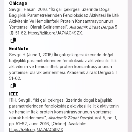
Chicago
Sevgili, Hasan. 2016. “İki çalı çekirgesi üzerinde Doğal
Bağışıklık Parametrelerinden Fenoloksidaz Aktivitesi Ile Litik
Aktivitenin Ve Hemolimfteki Protein Konsantrasyonunun
Yöntemsel Olarak Belirlenmesi”.
Akademik Ziraat Dergisi
5
(1): 51-62.
https://izlik.org/JA74AC49ZX
.
EndNote
Sevgili H (June 1, 2016) İki çalı çekirgesi üzerinde doğal
bağışıklık parametrelerinden fenoloksidaz aktivitesi ile litik
aktivitenin ve hemolimfteki protein konsantrasyonunun
yöntemsel olarak belirlenmesi. Akademik Ziraat Dergisi 5 1
51–62.
IEEE
[1]H. Sevgili, “İki çalı çekirgesi üzerinde doğal bağışıklık
parametrelerinden fenoloksidaz aktivitesi ile litik aktivitenin
ve hemolimfteki protein konsantrasyonunun yöntemsel
olarak belirlenmesi”,
Akademik Ziraat Dergisi
, vol. 5, no. 1,
pp. 51–62, June 2016, [Online]. Available:
https://izlik.org/JA74AC49ZX