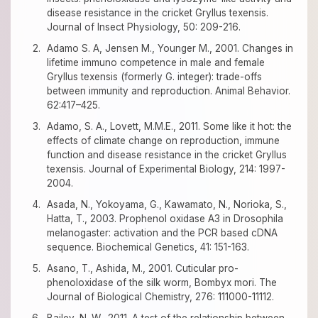
disease resistance in the cricket Gryllus texensis.
Journal of Insect Physiology, 50: 209-216.
Adamo S. A, Jensen M., Younger M., 2001. Changes in
lifetime immuno competence in male and female
Gryllus texensis (formerly G. integer): trade-offs
between immunity and reproduction. Animal Behavior.
62:417–425.
Adamo, S. A., Lovett, M.M.E., 2011. Some like it hot: the
effects of climate change on reproduction, immune
function and disease resistance in the cricket Gryllus
texensis. Journal of Experimental Biology, 214: 1997-
2004.
Asada, N., Yokoyama, G., Kawamato, N., Norioka, S.,
Hatta, T., 2003. Prophenol oxidase A3 in Drosophila
melanogaster: activation and the PCR based cDNA
sequence. Biochemical Genetics, 41: 151-163.
Asano, T., Ashida, M., 2001. Cuticular pro-
phenoloxidase of the silk worm, Bombyx mori. The
Journal of Biological Chemistry, 276: 111000-11112.