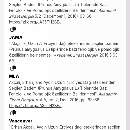
Seçilen Badem (Prunus Amygdalus L.) Tiplerinde Bazı
Fenolojik Ve Pomolojik özelliklerin Belirlenmesi”.
Akademik
Ziraat Dergisi
5/2 (December 1, 2016): 63-68.
https://izlik.org/JA35TH28EJ
.
JAMA
1.Akçalı E, Uzun A. Erciyes dağı eteklerinden seçilen badem
(Prunus amygdalus L.) tiplerinde bazı fenolojik ve pomolojik
özelliklerin belirlenmesi.
Akademik Ziraat Dergisi
. 2016;5:63–
68.
MLA
Akçalı, Erhan, and Aydın Uzun. “Erciyes Dağı Eteklerinden
Seçilen Badem (Prunus Amygdalus L.) Tiplerinde Bazı
Fenolojik Ve Pomolojik özelliklerin Belirlenmesi”.
Akademik
Ziraat Dergisi
, vol. 5, no. 2, Dec. 2016, pp. 63-68,
https://izlik.org/JA35TH28EJ
.
Vancouver
1.Erhan Akçalı, Aydın Uzun. Erciyes dağı eteklerinden seçilen