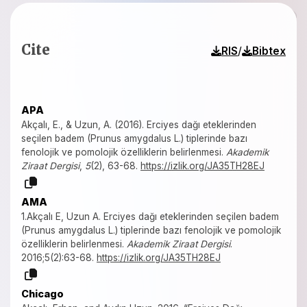
Cite
/
RIS
Bibtex
APA
Akçalı, E., & Uzun, A. (2016). Erciyes dağı eteklerinden
seçilen badem (Prunus amygdalus L.) tiplerinde bazı
fenolojik ve pomolojik özelliklerin belirlenmesi.
Akademik
Ziraat Dergisi
,
5
(2), 63-68.
https://izlik.org/JA35TH28EJ
AMA
1.Akçalı E, Uzun A. Erciyes dağı eteklerinden seçilen badem
(Prunus amygdalus L.) tiplerinde bazı fenolojik ve pomolojik
özelliklerin belirlenmesi.
Akademik Ziraat Dergisi
.
2016;5(2):63-68.
https://izlik.org/JA35TH28EJ
Chicago