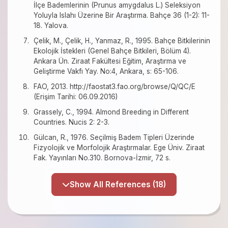
İlçe Bademlerinin (Prunus amygdalus L.) Seleksiyon
Yoluyla Islahı Üzerine Bir Araştırma. Bahçe 36 (1-2): 11-
18. Yalova.
Çelik, M., Çelik, H., Yanmaz, R., 1995. Bahçe Bitkilerinin
Ekolojik İstekleri (Genel Bahçe Bitkileri, Bölüm 4).
Ankara Ün. Ziraat Fakültesi Eğitim, Araştırma ve
Geliştirme Vakfı Yay. No:4, Ankara, s: 65-106.
FAO, 2013. http://faostat3.fao.org/browse/Q/QC/E
(Erişim Tarihi: 06.09.2016)
Grassely, C., 1994. Almond Breeding in Different
Countries. Nucis 2: 2-3.
Gülcan, R., 1976. Seçilmiş Badem Tipleri Üzerinde
Fizyolojik ve Morfolojik Araştırmalar. Ege Üniv. Ziraat
Fak. Yayınları No.310. Bornova-İzmir, 72 s.
Show All References (18)