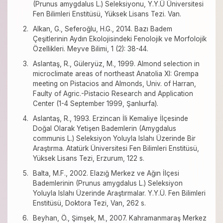
(Prunus amygdalus L.) Seleksiyonu, Y.Y.Ü Üniversitesi
Fen Bilimleri Enstitüsü, Yüksek Lisans Tezi. Van.
Alkan, G., Seferoğlu, H.G., 2014. Bazı Badem
Çeşitlerinin Aydın Ekolojisindeki Fenolojik ve Morfolojik
Özellikleri. Meyve Bilimi, 1 (2): 38-44.
Aslantaş, R., Güleryüz, M., 1999. Almond selection in
microclimate areas of northeast Anatolia XI: Grempa
meeting on Pistacios and Almonds, Univ. of Harran,
Faulty of Agric.-Pistacio Research and Application
Center (1-4 September 1999, Şanlıurfa).
Aslantaş, R., 1993. Erzincan İli Kemaliye İlçesinde
Doğal Olarak Yetişen Bademlerin (Amygdalus
communis L.) Seleksiyon Yoluyla Islahı Üzerinde Bir
Araştırma. Atatürk Üniversitesi Fen Bilimleri Enstitüsü,
Yüksek Lisans Tezi, Erzurum, 122 s.
Balta, M.F., 2002. Elazığ Merkez ve Ağın İlçesi
Bademlerinin (Prunus amygdalus L.) Seleksiyon
Yoluyla Islahı Üzerinde Araştırmalar. Y.Y.Ü. Fen Bilimleri
Enstitüsü, Doktora Tezi, Van, 262 s.
Beyhan, Ö., Şimşek, M., 2007. Kahramanmaraş Merkez