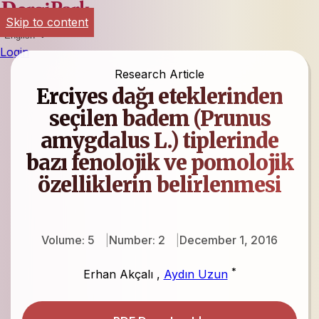
Skip to content
English
Login
Research Article
Erciyes dağı eteklerinden
seçilen badem (Prunus
amygdalus L.) tiplerinde
bazı fenolojik ve pomolojik
özelliklerin belirlenmesi
Volume: 5
Number: 2
December 1, 2016
*
Erhan Akçalı
,
Aydın Uzun