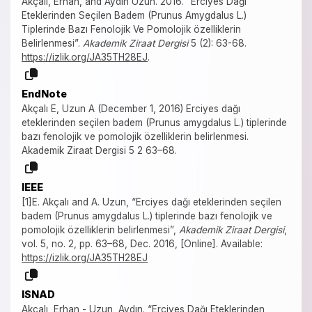
Akçalı, Erhan, and Aydın Uzun. 2016. “Erciyes Dağı
Eteklerinden Seçilen Badem (Prunus Amygdalus L.)
Tiplerinde Bazı Fenolojik Ve Pomolojik özelliklerin
Belirlenmesi”.
Akademik Ziraat Dergisi
5 (2): 63-68.
https://izlik.org/JA35TH28EJ
.
EndNote
Akçalı E, Uzun A (December 1, 2016) Erciyes dağı
eteklerinden seçilen badem (Prunus amygdalus L.) tiplerinde
bazı fenolojik ve pomolojik özelliklerin belirlenmesi.
Akademik Ziraat Dergisi 5 2 63–68.
IEEE
[1]E. Akçalı and A. Uzun, “Erciyes dağı eteklerinden seçilen
badem (Prunus amygdalus L.) tiplerinde bazı fenolojik ve
pomolojik özelliklerin belirlenmesi”,
Akademik Ziraat Dergisi
,
vol. 5, no. 2, pp. 63–68, Dec. 2016, [Online]. Available:
https://izlik.org/JA35TH28EJ
ISNAD
Akçalı, Erhan - Uzun, Aydın. “Erciyes Dağı Eteklerinden