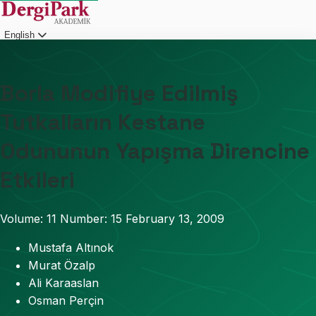
English
Login
Borla Modifiye Edilmiş
Tutkalların Kestane
Odununun Yapışma Direncine
Etkileri
Volume: 11
Number: 15
February 13, 2009
Mustafa Altınok
Murat Özalp
Ali Karaaslan
Osman Perçin