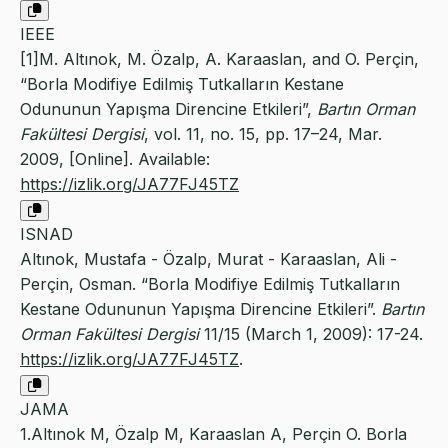
IEEE
[1]M. Altınok, M. Özalp, A. Karaaslan, and O. Perçin,
“Borla Modifiye Edilmiş Tutkalların Kestane
Odununun Yapışma Direncine Etkileri”,
Bartın Orman
Fakültesi Dergisi
, vol. 11, no. 15, pp. 17–24, Mar.
2009, [Online]. Available:
https://izlik.org/JA77FJ45TZ
ISNAD
Altınok, Mustafa - Özalp, Murat - Karaaslan, Ali -
Perçin, Osman. “Borla Modifiye Edilmiş Tutkalların
Kestane Odununun Yapışma Direncine Etkileri”.
Bartın
Orman Fakültesi Dergisi
11/15 (March 1, 2009): 17-24.
https://izlik.org/JA77FJ45TZ
.
JAMA
1.Altınok M, Özalp M, Karaaslan A, Perçin O. Borla