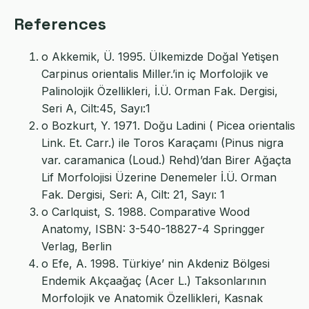
References
o Akkemik, Ü. 1995. Ülkemizde Doğal Yetişen
Carpinus orientalis Miller.’in iç Morfolojik ve
Palinolojik Özellikleri, İ.Ü. Orman Fak. Dergisi,
Seri A, Cilt:45, Sayı:1
o Bozkurt, Y. 1971. Doğu Ladini ( Picea orientalis
Link. Et. Carr.) ile Toros Karaçamı (Pinus nigra
var. caramanica (Loud.) Rehd)’dan Birer Ağaçta
Lif Morfolojisi Üzerine Denemeler İ.Ü. Orman
Fak. Dergisi, Seri: A, Cilt: 21, Sayı: 1
o Carlquist, S. 1988. Comparative Wood
Anatomy, ISBN: 3-540-18827-4 Springger
Verlag, Berlin
o Efe, A. 1998. Türkiye’ nin Akdeniz Bölgesi
Endemik Akçaağaç (Acer L.) Taksonlarının
Morfolojik ve Anatomik Özellikleri, Kasnak