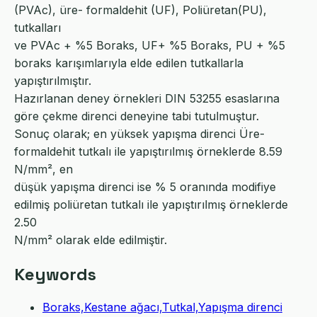
(PVAc), üre- formaldehit (UF), Poliüretan(PU),
tutkalları
ve PVAc + %5 Boraks, UF+ %5 Boraks, PU + %5
boraks karışımlarıyla elde edilen tutkallarla
yapıştırılmıştır.
Hazırlanan deney örnekleri DIN 53255 esaslarına
göre çekme direnci deneyine tabi tutulmuştur.
Sonuç olarak; en yüksek yapışma direnci Üre-
formaldehit tutkalı ile yapıştırılmış örneklerde 8.59
N/mm², en
düşük yapışma direnci ise % 5 oranında modifiye
edilmiş poliüretan tutkalı ile yapıştırılmış örneklerde
2.50
N/mm² olarak elde edilmiştir.
Keywords
Boraks,Kestane ağacı,Tutkal,Yapışma direnci