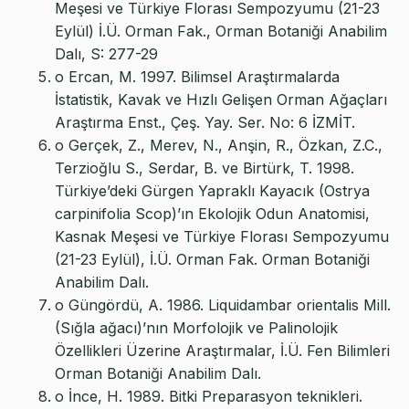
Meşesi ve Türkiye Florası Sempozyumu (21-23
Eylül) İ.Ü. Orman Fak., Orman Botaniği Anabilim
Dalı, S: 277-29
o Ercan, M. 1997. Bilimsel Araştırmalarda
İstatistik, Kavak ve Hızlı Gelişen Orman Ağaçları
Araştırma Enst., Çeş. Yay. Ser. No: 6 İZMİT.
o Gerçek, Z., Merev, N., Anşin, R., Özkan, Z.C.,
Terzioğlu S., Serdar, B. ve Birtürk, T. 1998.
Türkiye’deki Gürgen Yapraklı Kayacık (Ostrya
carpinifolia Scop)’ın Ekolojik Odun Anatomisi,
Kasnak Meşesi ve Türkiye Florası Sempozyumu
(21-23 Eylül), İ.Ü. Orman Fak. Orman Botaniği
Anabilim Dalı.
o Güngördü, A. 1986. Liquidambar orientalis Mill.
(Sığla ağacı)’nın Morfolojik ve Palinolojik
Özellikleri Üzerine Araştırmalar, İ.Ü. Fen Bilimleri
Orman Botaniği Anabilim Dalı.
o İnce, H. 1989. Bitki Preparasyon teknikleri.