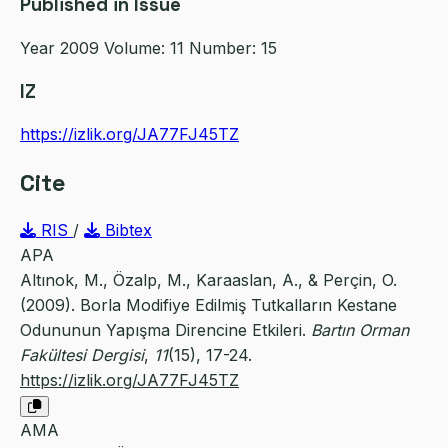
Published in Issue
Year 2009 Volume: 11 Number: 15
IZ
https://izlik.org/JA77FJ45TZ
Cite
RIS
/
Bibtex
APA
Altınok, M., Özalp, M., Karaaslan, A., & Perçin, O.
(2009). Borla Modifiye Edilmiş Tutkalların Kestane
Odununun Yapışma Direncine Etkileri.
Bartın Orman
Fakültesi Dergisi
,
11
(15), 17-24.
https://izlik.org/JA77FJ45TZ
AMA