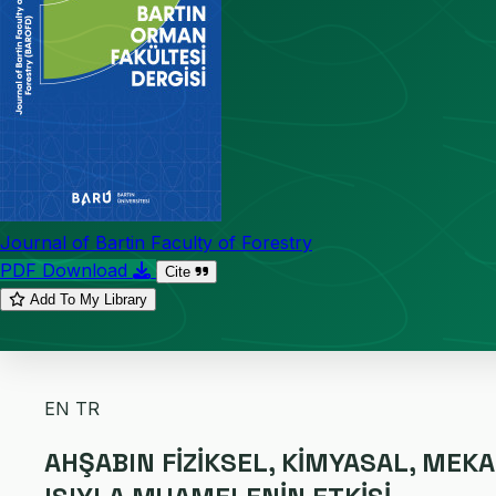
Journal of Bartin Faculty of Forestry
PDF Download
Cite
Add To My Library
EN
TR
AHŞABIN FİZİKSEL, KİMYASAL, MEKA