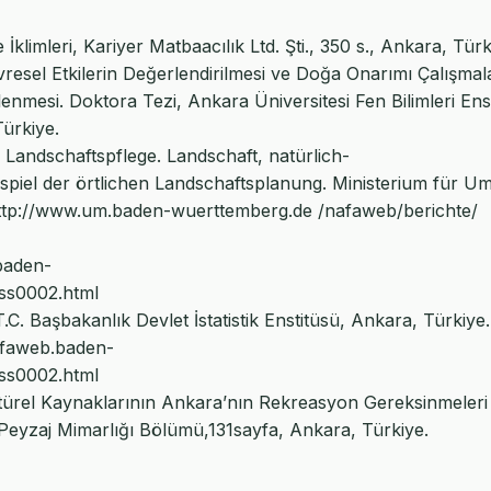
klimleri, Kariyer Matbaacılık Ltd. Şti., 350 s., Ankara, Türk
esel Etkilerin Değerlendirilmesi ve Doğa Onarımı Çalışmal
mesi. Doktora Tezi, Ankara Üniversitesi Fen Bilimleri Ens
Türkiye.
 Landschaftspflege. Landschaft, natürlich-
piel der örtlichen Landschaftsplanung. Ministerium für U
ttp://www.um.baden-wuerttemberg.de /nafaweb/berichte/
baden-
ss0002.html
T.C. Başbakanlık Devlet İstatistik Enstitüsü, Ankara, Türkiye.
xfaweb.baden-
ss0002.html
ültürel Kaynaklarının Ankara’nın Rekreasyon Gereksinmeleri
Peyzaj Mimarlığı Bölümü,131sayfa, Ankara, Türkiye.