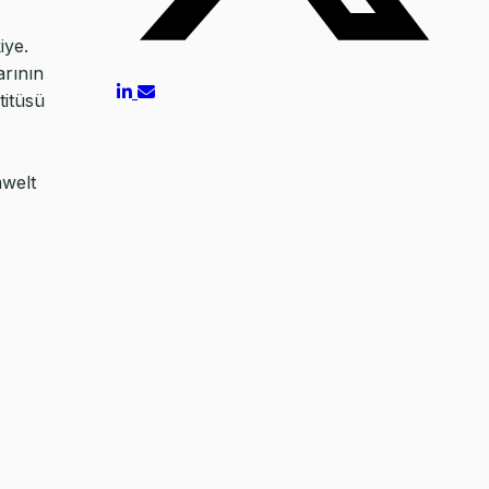
iye.
arının
titüsü
mwelt