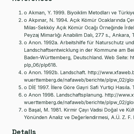
o Akman, Y. 1999. Biyoiklim Metodları ve Türkiye İ
o Akpınar, N. 1994. Açık Kömür Ocaklarında Çevr
Milas-Sekköy Açık Kömür Ocağı Örneğinde İrdelen
Peyzaj Mimarlığı Anabilim Dalı, 277 s., Ankara, 
o Anon. 1992a. Arbeitshilfe für Naturschutz und
Landschaftsentwicklung in der Kommune am Beis
Baden-Württemberg, Deutschland. Web Seite: h
plp_06/plp618.
o Anon. 1992b. Landschaft. http://www.xfaweb.
wuerttemberg.de/nafaweb/berichte/plpw_02/glo
o DİE 1997. İllere Göre Gayri Safi Yurtiçi Hasıla. 
o Anon 1998. Landschaftsplanung. http://www.
wuerttemberg.de/nafaweb/berichte/plpw_02/glo
o Başal, M. 1981. Kirmir Çayı Vadisi Doğal ve K
Yönünden Analiz ve Değerlendirmesi, A.Ü. Z. F. 
Details