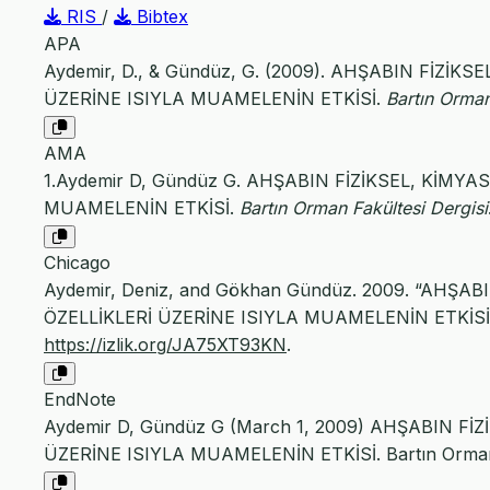
RIS
/
Bibtex
APA
Aydemir, D., & Gündüz, G. (2009). AHŞABIN FİZİK
ÜZERİNE ISIYLA MUAMELENİN ETKİSİ.
Bartın Orman
AMA
1.Aydemir D, Gündüz G. AHŞABIN FİZİKSEL, KİMY
MUAMELENİN ETKİSİ.
Bartın Orman Fakültesi Dergisi
Chicago
Aydemir, Deniz, and Gökhan Gündüz. 2009. “AHŞA
ÖZELLİKLERİ ÜZERİNE ISIYLA MUAMELENİN ETKİSİ
https://izlik.org/JA75XT93KN
.
EndNote
Aydemir D, Gündüz G (March 1, 2009) AHŞABIN Fİ
ÜZERİNE ISIYLA MUAMELENİN ETKİSİ. Bartın Orman Fa