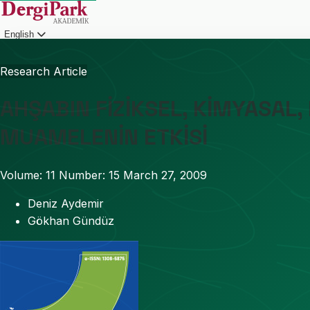
English
Login
Research Article
AHŞABIN FİZİKSEL, KİMYASAL,
MUAMELENİN ETKİSİ
Volume: 11
Number: 15
March 27, 2009
Deniz Aydemir
Gökhan Gündüz