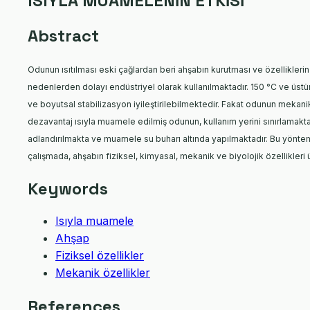
ISIYLA MUAMELENİN ETKİSİ
Abstract
Odunun ısıtılması eski çağlardan beri ahşabın kurutması ve özellikleri
nedenlerden dolayı endüstriyel olarak kullanılmaktadır. 150 °C ve
üstü
ve boyutsal
stabilizasyon iyileştirilebilmektedir. Fakat odunun mekan
dezavantaj ısıyla muamele edilmiş odunun, kullanım yerini sınırlamakta
adlandırılmakta ve muamele su buharı
altında yapılmaktadır. Bu yöntem
çalışmada, ahşabın fiziksel, kimyasal, mekanik ve biyolojik özellikler
Keywords
Isıyla muamele
Ahşap
Fiziksel özellikler
Mekanik özellikler
References