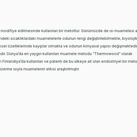
n modifiye edilmesinde kullanılan bir
metottur. Günümüzde de ısı muamelesi a
ndeki sıcaklıklardaki muamelelerle odunun rengi değiştirilebilmekte, biyoloji
iksel özelliklerinde kayıplar olmakta ve odunun
kimyasal yapısı değişmektedir
dır.
Dünya’da en yaygın kullanılan muamele metodu “Thermowood” olarak
 Finlandiya’da kullanılan ve patenti de bu ülkeye ait olan endüstriyel bir
metot
i üzerine ısıyla muamelenin
etkisi araştırılmıştır.