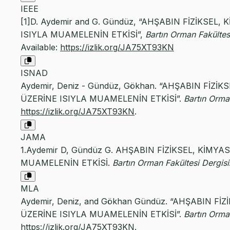
IEEE
[1]D. Aydemir and G. Gündüz, “AHŞABIN FİZİKSEL
ISIYLA MUAMELENİN ETKİSİ”,
Bartın Orman Fakültes
Available:
https://izlik.org/JA75XT93KN
ISNAD
Aydemir, Deniz - Gündüz, Gökhan. “AHŞABIN FİZİ
ÜZERİNE ISIYLA MUAMELENİN ETKİSİ”.
Bartın Orma
https://izlik.org/JA75XT93KN
.
JAMA
1.Aydemir D, Gündüz G. AHŞABIN FİZİKSEL, KİMY
MUAMELENİN ETKİSİ.
Bartın Orman Fakültesi Dergisi
MLA
Aydemir, Deniz, and Gökhan Gündüz. “AHŞABIN Fİ
ÜZERİNE ISIYLA MUAMELENİN ETKİSİ”.
Bartın Orma
https://izlik.org/JA75XT93KN
.