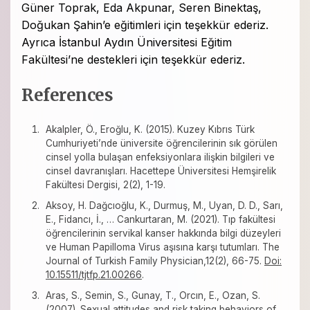
Güner Toprak, Eda Akpunar, Seren Binektaş,
Doğukan Şahin’e eğitimleri için teşekkür ederiz.
Ayrıca İstanbul Aydın Üniversitesi Eğitim
Fakültesi’ne destekleri için teşekkür ederiz.
References
Akalpler, Ö., Eroğlu, K. (2015). Kuzey Kıbrıs Türk
Cumhuriyeti’nde üniversite öğrencilerinin sık görülen
cinsel yolla bulaşan enfeksiyonlara ilişkin bilgileri ve
cinsel davranışları. Hacettepe Üniversitesi Hemşirelik
Fakültesi Dergisi, 2(2), 1-19.
Aksoy, H. Dağcıoğlu, K., Durmuş, M., Uyan, D. D., Sarı,
E., Fidancı, İ., … Cankurtaran, M. (2021). Tıp fakültesi
öğrencilerinin servikal kanser hakkında bilgi düzeyleri
ve Human Papilloma Virus aşısına karşı tutumları. The
Journal of Turkish Family Physician,12(2), 66-75.
Doi:
10.15511/tjtfp.21.00266
.
Aras, S., Semin, S., Gunay, T., Orcın, E., Ozan, S.
(2007). Sexual attitudes and risk taking behaviors of