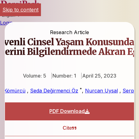
Skip to content
English
Login
Research Article
üvenli Cinsel Yaşam Konusunda Ü
lerini Bilgilendirmede Akran Eğ
Volume: 5
Number: 1
April 25, 2023
*
n Kömürcü
,
Seda Değirmenci Öz
,
Nurcan Uysal
,
Serpil
PDF Download
Cite