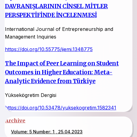
DAVRANIŞLARININ CİNSEL MİTLER
PERSPEKTİFİNDE İNCELENMESİ
International Journal of Entrepreneurship and
Management Inquiries
https://doi.org/10.55775/ijemi.1348775
The Impact of Peer Learning on Student
Outcomes in Higher Education: Meta-
Analytic Evidence from Türkiye
Yüksekögretim Dergisi
https://doi.org/10.53478/yuksekogretim.1582341
Archive
Volume: 5 Number: 1 , 25.04.2023