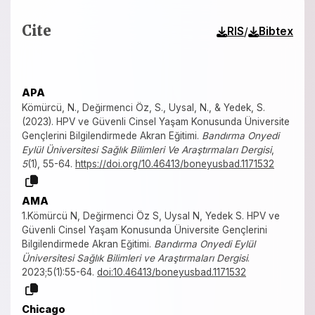
Cite
/
RIS
Bibtex
APA
Kömürcü, N., Değirmenci Öz, S., Uysal, N., & Yedek, S.
(2023). HPV ve Güvenli Cinsel Yaşam Konusunda Üniversite
Gençlerini Bilgilendirmede Akran Eğitimi.
Bandırma Onyedi
Eylül Üniversitesi Sağlık Bilimleri Ve Araştırmaları Dergisi
,
5
(1), 55-64.
https://doi.org/10.46413/boneyusbad.1171532
AMA
1.Kömürcü N, Değirmenci Öz S, Uysal N, Yedek S. HPV ve
Güvenli Cinsel Yaşam Konusunda Üniversite Gençlerini
Bilgilendirmede Akran Eğitimi.
Bandırma Onyedi Eylül
Üniversitesi Sağlık Bilimleri ve Araştırmaları Dergisi
.
2023;5(1):55-64.
doi:10.46413/boneyusbad.1171532
Chicago