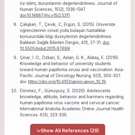
öz-bilinç durumlarının değerlendirilmesi. Journal of
Human Sciences, 15(2), 1338-1347.
doi:10.14687/jhs.v15i2.5311
.
Çalışkan, T., Çevik, .C, Ergün, S. (2015). Üniversite
öğrencilerinin cinsel yolla bulaşan hastalıklar
konusundaki bilgi düzeylerinin değerlendirilmesi.
Balıkesir Sağlık Bilimleri Dergisi, 4(1), 27-31.
doi:
10.5505/bsbd.2015.67699
.
Çınar, İ. O., Özkan, S., Aslan, G. K., Alataş, E. (2019).
Knowledge and behavior of university students
toward human papilloma viruüs and vaccination. Asia-
Pacific Journal of Oncology Nursing. 6(3), 300-307.
doi:
https://doi.org/10.4103/apjon.apjon_10_19
.
Dönmez, F., Gümüşsoy, S. (2020). Adolescents
knowledge, attitude, behavior and barriners regarding
human papilloma virüs vaccine and cervical cancer.
International Anatolia Academic Online Journal Health
Sciences. 6(3), 323-336.
Show All References (29)