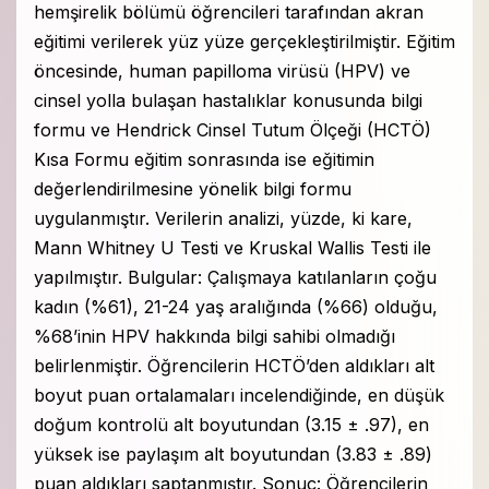
hemşirelik bölümü öğrencileri tarafından akran
eğitimi verilerek yüz yüze gerçekleştirilmiştir. Eğitim
öncesinde, human papilloma virüsü (HPV) ve
cinsel yolla bulaşan hastalıklar konusunda bilgi
formu ve Hendrick Cinsel Tutum Ölçeği (HCTÖ)
Kısa Formu eğitim sonrasında ise eğitimin
değerlendirilmesine yönelik bilgi formu
uygulanmıştır. Verilerin analizi, yüzde, ki kare,
Mann Whitney U Testi ve Kruskal Wallis Testi ile
yapılmıştır. Bulgular: Çalışmaya katılanların çoğu
kadın (%61), 21-24 yaş aralığında (%66) olduğu,
%68’inin HPV hakkında bilgi sahibi olmadığı
belirlenmiştir. Öğrencilerin HCTÖ’den aldıkları alt
boyut puan ortalamaları incelendiğinde, en düşük
doğum kontrolü alt boyutundan (3.15 ± .97), en
yüksek ise paylaşım alt boyutundan (3.83 ± .89)
puan aldıkları saptanmıştır. Sonuç: Öğrencilerin