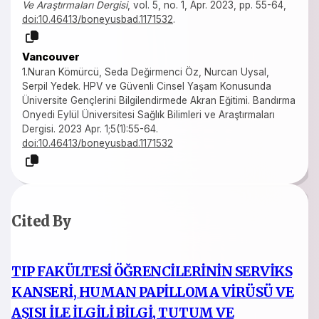
Ve Araştırmaları Dergisi
, vol. 5, no. 1, Apr. 2023, pp. 55-64,
doi:10.46413/boneyusbad.1171532
.
Vancouver
1.Nuran Kömürcü, Seda Değirmenci Öz, Nurcan Uysal,
Serpil Yedek. HPV ve Güvenli Cinsel Yaşam Konusunda
Üniversite Gençlerini Bilgilendirmede Akran Eğitimi. Bandırma
Onyedi Eylül Üniversitesi Sağlık Bilimleri ve Araştırmaları
Dergisi. 2023 Apr. 1;5(1):55-64.
doi:10.46413/boneyusbad.1171532
Cited By
TIP FAKÜLTESİ ÖĞRENCİLERİNİN SERVİKS
KANSERİ, HUMAN PAPİLLOMA VİRÜSÜ VE
AŞISI İLE İLGİLİ BİLGİ, TUTUM VE