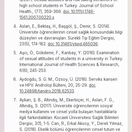
high school students in Turkey. Journal of School
Health., (77), 359-366.
doi: 10.1111/j.1746-
1561.2007.00220.x
Aslan, E., Bektaş, H., Başgöl, Ş., Demir, S. (2014).
Üniversite öğrencilerinin cinsel sağlık konusundaki bilgi
düzeyleri ve davranışları. Sürekli Tıp Eğitim Dergisi,
23(5), 174-182.
doi: 10.31461/ybpd.465036
.
Aşcı, Ö., Gökdemir, F., Kanbay, Y. (2016). Examination
of sexual attitudes of students in a university in Turkey.
International Journal of Health Sciences & Research,
6(6), 245-253.
Aydoğdu, S. G. M., Özsoy, Ü. (2018). Serviks kanseri
ve HPV. Androloji Bülteni, 20, 25-29.
doi:
10.24898/tandro.2018.62533
.
Aykan, Ş. B., Altındiş, M., Ekerbiçer, H., Aslan, F. G.,
Altındiş, S. (2017). Üniversite öğrencilerinin sosyal
medya kullanımı ve cinsel yolla bulaşan hastalıklarla
ilgili farkındalıkları. Kocaeli Üniversitesi Sağlık Bilimleri
Dergisi, 3(1), 1-5. Can, R., Erkal Aksoy, Y., Dereli Yılmaz,
S. (2018). Ebelik bölümü öğrencilerinin cinsel tutum ve