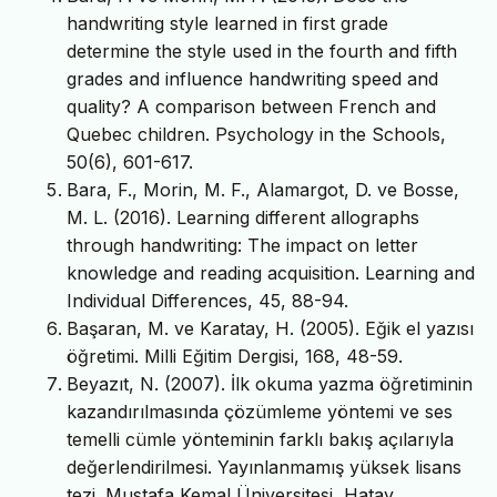
handwriting style learned in first grade
determine the style used in the fourth and fifth
grades and influence handwriting speed and
quality? A comparison between French and
Quebec children. Psychology in the Schools,
50(6), 601-617.
Bara, F., Morin, M. F., Alamargot, D. ve Bosse,
M. L. (2016). Learning different allographs
through handwriting: The impact on letter
knowledge and reading acquisition. Learning and
Individual Differences, 45, 88-94.
Başaran, M. ve Karatay, H. (2005). Eğik el yazısı
öğretimi. Milli Eğitim Dergisi, 168, 48-59.
Beyazıt, N. (2007). İlk okuma yazma öğretiminin
kazandırılmasında çözümleme yöntemi ve ses
temelli cümle yönteminin farklı bakış açılarıyla
değerlendirilmesi. Yayınlanmamış yüksek lisans
tezi. Mustafa Kemal Üniversitesi, Hatay.