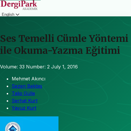
English
Login
Ses Temelli Cümle Yöntemi
ile Okuma-Yazma Eğitimi
Volume: 33
Number: 2
July 1, 2016
Mehmet Akıncı
Sezen Bektaş
Talip Gülle
Serhat Kurt
Yavuz Kurt