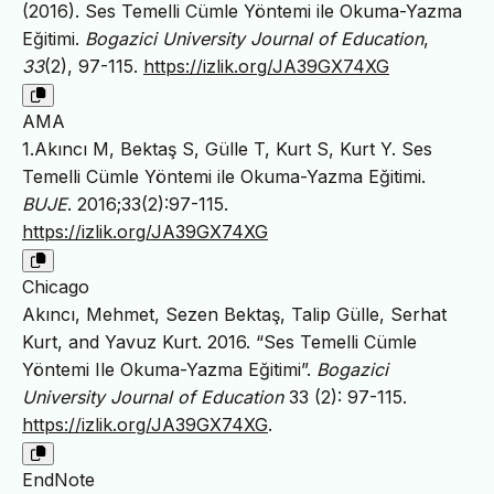
(2016). Ses Temelli Cümle Yöntemi ile Okuma-Yazma
Eğitimi.
Bogazici University Journal of Education
,
33
(2), 97-115.
https://izlik.org/JA39GX74XG
AMA
1.Akıncı M, Bektaş S, Gülle T, Kurt S, Kurt Y. Ses
Temelli Cümle Yöntemi ile Okuma-Yazma Eğitimi.
BUJE
. 2016;33(2):97-115.
https://izlik.org/JA39GX74XG
Chicago
Akıncı, Mehmet, Sezen Bektaş, Talip Gülle, Serhat
Kurt, and Yavuz Kurt. 2016. “Ses Temelli Cümle
Yöntemi Ile Okuma-Yazma Eğitimi”.
Bogazici
University Journal of Education
33 (2): 97-115.
https://izlik.org/JA39GX74XG
.
EndNote