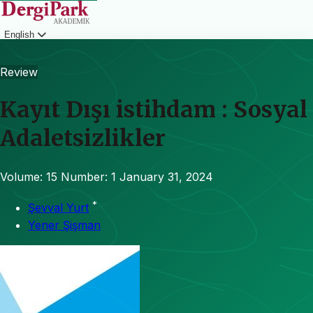
English
Login
Review
Kayıt Dışı istihdam : Sosyal
Adaletsizlikler
Volume: 15
Number: 1
January 31, 2024
*
Şevval Yurt
Yener Şişman