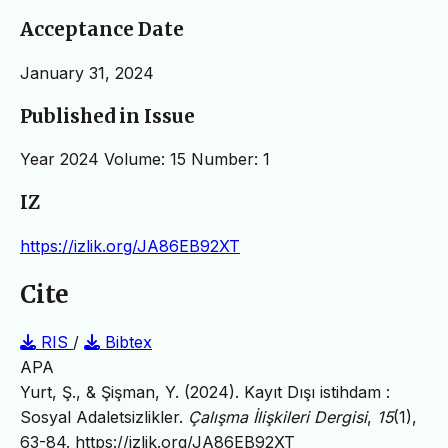
Acceptance Date
January 31, 2024
Published in Issue
Year 2024 Volume: 15 Number: 1
IZ
https://izlik.org/JA86EB92XT
Cite
RIS
/
Bibtex
APA
Yurt, Ş., & Şişman, Y. (2024). Kayıt Dışı istihdam :
Sosyal Adaletsizlikler.
Çalışma İlişkileri Dergisi
,
15
(1),
63-84.
https://izlik.org/JA86EB92XT