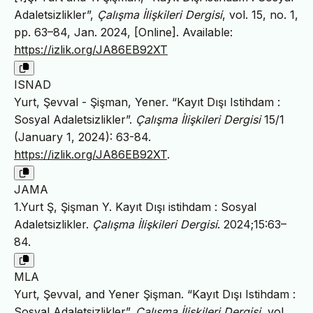
Adaletsizlikler”,
Çalışma İlişkileri Dergisi
, vol. 15, no. 1,
pp. 63–84, Jan. 2024, [Online]. Available:
https://izlik.org/JA86EB92XT
ISNAD
Yurt, Şevval - Şişman, Yener. “Kayıt Dışı Istihdam :
Sosyal Adaletsizlikler”.
Çalışma İlişkileri Dergisi
15/1
(January 1, 2024): 63-84.
https://izlik.org/JA86EB92XT
.
JAMA
1.Yurt Ş, Şişman Y. Kayıt Dışı istihdam : Sosyal
Adaletsizlikler.
Çalışma İlişkileri Dergisi
. 2024;15:63–
84.
MLA
Yurt, Şevval, and Yener Şişman. “Kayıt Dışı Istihdam :
Sosyal Adaletsizlikler”.
Çalışma İlişkileri Dergisi
, vol.