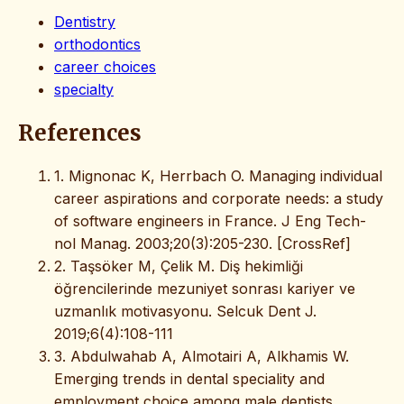
Dentistry
orthodontics
career choices
specialty
References
1. Mignonac K, Herrbach O. Managing individual
career aspirations and corporate needs: a study
of software engineers in France. J Eng Tech-
nol Manag. 2003;20(3):205-230. [CrossRef]
2. Taşsöker M, Çelik M. Diş hekimliği
öğrencilerinde mezuniyet sonrası kariyer ve
uzmanlık motivasyonu. Selcuk Dent J.
2019;6(4):108-111
3. Abdulwahab A, Almotairi A, Alkhamis W.
Emerging trends in dental speciality and
employment choice among male dentists