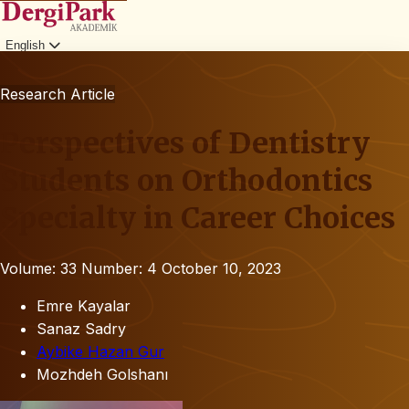
English
Login
Research Article
Perspectives of Dentistry
Students on Orthodontics
Specialty in Career Choices
Volume: 33
Number: 4
October 10, 2023
Emre Kayalar
Sanaz Sadry
Aybike Hazan Gur
Mozhdeh Golshanı