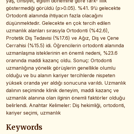
yaş, cinsiyet, eğitim dönemine göre fark- lılık
göstermediği görüldü (p>0.05). %41. 9’ü gelecekte
Ortodonti alanında ihtiyacın fazla olacağını
düşünmektedir. Gelecekte en çok tercih edilen
uzmanlık alanları sırasıyla Ortodonti (%42.6),
Protetik Diş Tedavisi (%17.6) ve Ağız, Diş ve Çene
Cerrahisi (%15.5) idi. Öğrencilerin ortodonti alanında
uzmanlaşma isteklerinin en önemli nedeni, %23.6
oranında maddi kazanç oldu. Sonuç: Ortodonti
uzmanlığına yönelik görüşlerin genellikle olumlu
olduğu ve bu alanın kariyer tercihlerde nispeten
yüksek oranda yer aldığı sonucuna varıldı. Uzmanlık
dalının seçiminde klinik deneyim, maddi kazanç ve
uzmanlık alanına olan ilginin önemli faktörler olduğu
belirlendi. Anahtar Kelimeler: Diş hekimliği, ortodonti,
kariyer seçimi, uzmanlık
Keywords