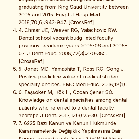
graduating from King Saud University between
2005 and 2015. Egypt J Hosp Med.
2018;70(6):943-947. [CrossRef]
4. Chmar JE, Weaver RG, Valachovic RW.
Dental school vacant budg- eted faculty
positions, academic years 2005-06 and 2006-
07. J Dent Educ. 2008;72(3):370-385.
[CrossRef]
5. Jones MD, Yamashita T, Ross RG, Gong J.
Positive predictive value of medical student
speciality choices. BMC Med Educ. 2018;18(1):1
6. Taşsöker M, Kök H, Özcan Şener SÖ.
Knowledge on dental specialties among dental
patients who referred to a dental faculty.
Yeditepe J Dent. 2017;13(3):25-30. [CrossRef]
7. 6225 Bazı Kanun ve Kanun Hükmünde
Kararnamelerde Değişiklik Yapılmasına Dair
Kanun, Resmî Gazete Sayı : 27916 26 Nisan