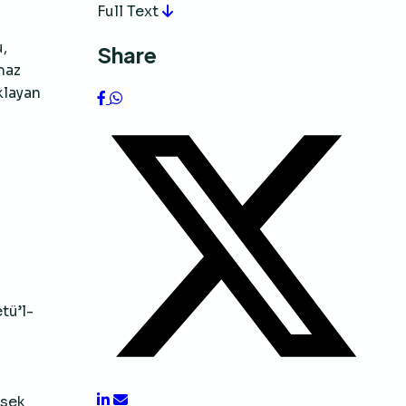
Full Text
,
Share
maz
klayan
tü’l-
ksek