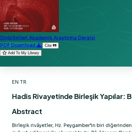
Dinbilimleri Akademik Araştırma Dergisi
PDF Download
Cite
Add To My Library
EN
TR
Hadis Rivayetinde Birleşik Yapılar: 
Abstract
Birleşik rivâyetler, Hz. Peygamber’in biri diğerinden