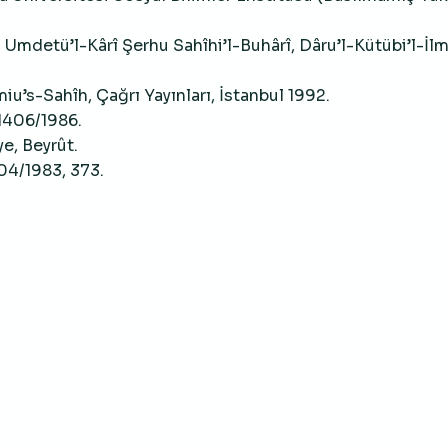
mdetü’l-Kârî Şerhu Sahîhi’l-Buhârî, Dâru’l-Kütübi’l-İlm
u’s-Sahîh, Çağrı Yayınları, İstanbul 1992.
 1406/1986.
ye, Beyrût.
04/1983, 373.