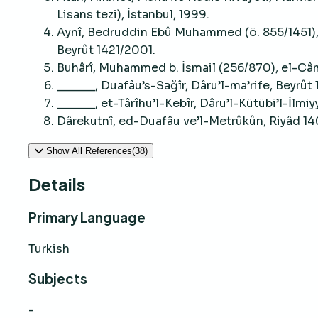
Lisans tezi), İstanbul, 1999.
Aynî, Bedruddin Ebû Muhammed (ö. 855/1451), U
Beyrût 1421/2001.
Buhârî, Muhammed b. İsmail (256/870), el-Câmi
______, Duafâu’s-Sağîr, Dâru’l-ma’rife, Beyrût
______, et-Târîhu’l-Kebîr, Dâru’l-Kütübi’l-İlmiy
Dârekutnî, ed-Duafâu ve’l-Metrûkûn, Riyâd 14
Show All References(38)
Details
Primary Language
Turkish
Subjects
-