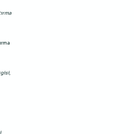
tırma
tırma
gisi
,
i
.