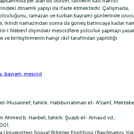
kapsamında yer alan bu durum, râvîlerin salt nakilci
ecindeki dinamik yapıyı da ifade etmektedir. Çalışmada,
olculuğunu, ramazan ve kurban bayramı günlerinde orucu
, ikindi namazından sonra da güneş batıncaya kadar na
id-i Nebevî dışındaki mescidlere yolculuk yapmayı yasa
 ve birleştirmenin hangi râvî tarafından yapıldığı
eş, bayram, mescid
, el-Musannef, tahkik: Habiburrahman el- A’zamî, Mektebe
 Ahmed b. Hanbel, tahkik: Şuayb el- Arnaud vd.,
001.
a Üniversitesi Sosyal Bilimler Enstitüsü (Basılmamış Yü