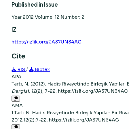
Published in Issue
Year 2012 Volume: 12 Number: 2
IZ
https://izlik.org/JA37UN34AC
Cite
RIS
/
Bibtex
APA
Tartı, N. (2012). Hadis Rivayetinde Birleşik Yapılar:
Dergisi
,
12
(2), 7-22.
https://izlik.org/JA37UN34AC
AMA
1.Tartı N. Hadis Rivayetinde Birleşik Yapılar: Bir Ri
2012;12(2):7-22.
https://izlik.org/JA37UN34AC