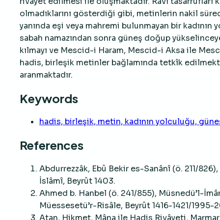
rivâyet edilmesi ile oluşmaktadır. Râvî tasarrufları 
olmadıklarını gösterdiği gibi, metinlerin nakil sür
yanında eşi veya mahremi bulunmayan bir kadının y
sabah namazından sonra güneş doğup yükselinceye
kılmayı ve Mescid-i Haram, Mescid-i Aksa ile Mesc
hadis, birleşik metinler bağlamında tetkîk edilmekte
aranmaktadır.
Keywords
hadis, birleşik, metin, kadının yolculuğu, gün
References
Abdurrezzâk, Ebû Bekir es-Sanânî (ö. 211/826)
İslâmî, Beyrût 1403.
Ahmed b. Hanbel (ö. 241/855), Müsnedü’l-İmâm
Müessesetü’r-Risâle, Beyrût 1416-1421/1995-2
Atan, Hikmet, Mâna ile Hadis Rivâyeti, Marmar