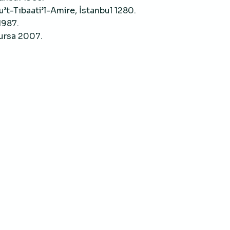
u’t-Tıbaati’l-Amire, İstanbul 1280.
1987.
ursa 2007.