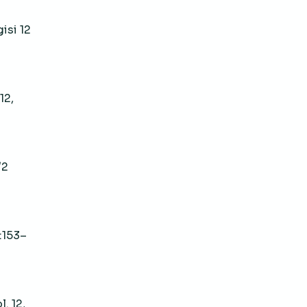
isi 12
 12,
/2
2:153–
ol. 12,