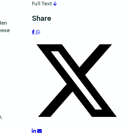
Full Text
Share
iden
yese
e,