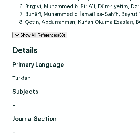
Birgivî, Muhammed b. Pîr Ali, Dürr-i yetîm, Dar
Buhârî, Muhammed b. İsmail es-Sahîh, Beyrut 
Çetin, Abdurrahman, Kur’an Okuma Esasları, B
Show All References(60)
Details
Primary Language
Turkish
Subjects
-
Journal Section
-