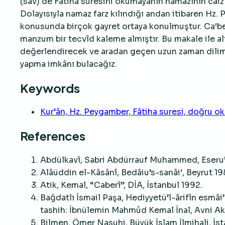
(sav) de Fâtiha suresini okumayanın namazının caiz
Dolayısıyla namaz farz kılındığı andan itibaren H
konusunda birçok gayret ortaya konulmuştur. Ca‘ber
manzum bir tecvîd kaleme almıştır. Bu makale ile al
değerlendirecek ve aradan geçen uzun zaman dili
yapma imkânı bulacağız.
Keywords
Kur’ân, Hz. Peygamber, Fâtiha suresi, doğru ok
References
Abdülkavî, Sabri Abdürrauf Muhammed, Eseru’l-kı
Alâüddin el-Kâsânî, Bedâiu’s-sanâi‘, Beyrut 19
Atik, Kemal, “Caberî”, DİA, İstanbul 1992.
Bağdatlı İsmail Paşa, Hediyyetü’l-ârifîn esmâi’l
tashih: İbnülemin Mahmûd Kemal İnal, Avni Ak
Bilmen, Ömer Nasuhi, Büyük İslam İlmihali, İst