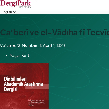
English
Login
Ca‘berî ve el-Vâdıha fî Tecvîd
Volume: 12
Number: 2
April 1, 2012
Yaşar Kurt