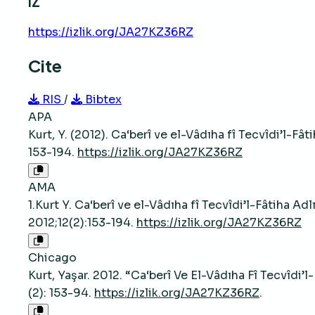
IZ
https://izlik.org/JA27KZ36RZ
Cite
RIS
/
Bibtex
APA
Kurt, Y. (2012). Ca‘berî ve el-Vâdıha fî Tecvîdi’l-Fât
153-194.
https://izlik.org/JA27KZ36RZ
AMA
1.Kurt Y. Ca‘berî ve el-Vâdıha fî Tecvîdi’l-Fâtiha Adl
2012;12(2):153-194.
https://izlik.org/JA27KZ36RZ
Chicago
Kurt, Yaşar. 2012. “Ca‘berî Ve El-Vâdıha Fî Tecvîdi’l-
(2): 153-94.
https://izlik.org/JA27KZ36RZ
.