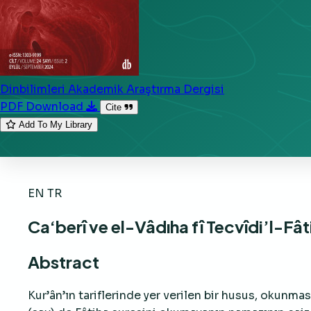
Dinbilimleri Akademik Araştırma Dergisi
PDF Download
Cite
Add To My Library
EN
TR
Ca‘berî ve el-Vâdıha fî Tecvîdi’l-Fâti
Abstract
Kur’ân’ın tariflerinde yer verilen bir husus, okunma