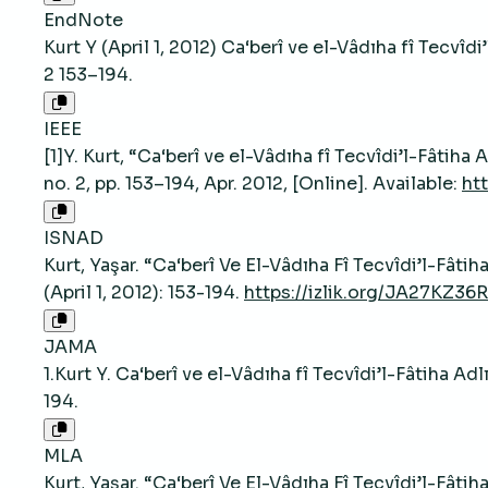
EndNote
Kurt Y (April 1, 2012) Ca‘berî ve el-Vâdıha fî Tecvîd
2 153–194.
IEEE
[1]Y. Kurt, “Ca‘berî ve el-Vâdıha fî Tecvîdi’l-Fâtiha A
no. 2, pp. 153–194, Apr. 2012, [Online]. Available:
ht
ISNAD
Kurt, Yaşar. “Ca‘berî Ve El-Vâdıha Fî Tecvîdi’l-Fâtiha
(April 1, 2012): 153-194.
https://izlik.org/JA27KZ36
JAMA
1.Kurt Y. Ca‘berî ve el-Vâdıha fî Tecvîdi’l-Fâtiha Adl
194.
MLA
Kurt, Yaşar. “Ca‘berî Ve El-Vâdıha Fî Tecvîdi’l-Fâtiha