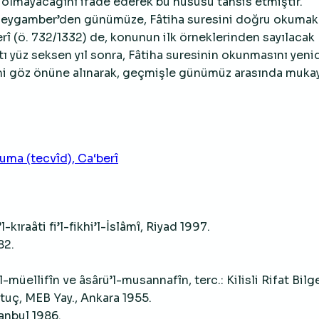
 olmayacağını ifade ederek bu hususu tahsis etmiştir.
z. Peygamber’den günümüze, Fâtiha suresini doğru okumak
î (ö. 732/1332) de, konunun ilk örneklerinden sayılacak
tı yüz seksen yıl sonra, Fâtiha suresinin okunmasını yen
mi göz önüne alınarak, geçmişle günümüz arasında muka
uma (tecvîd), Ca‘berî
raâti fi’l-fikhi’l-İslâmî, Riyad 1997.
82.
-müellifîn ve âsârü’l-musannafîn, terc.: Kilisli Rifat Bilg
tuç, MEB Yay., Ankara 1955.
anbul 1986.