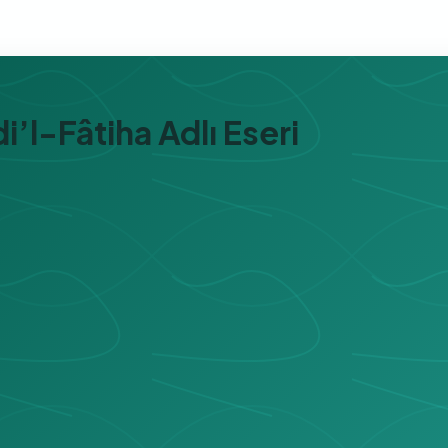
i’l-Fâtiha Adlı Eseri