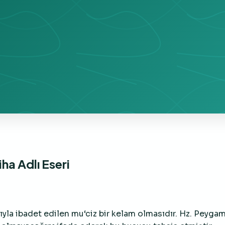
ha Adlı Eseri
sıyla ibadet edilen mu‘ciz bir kelam olmasıdır. Hz. Peyga