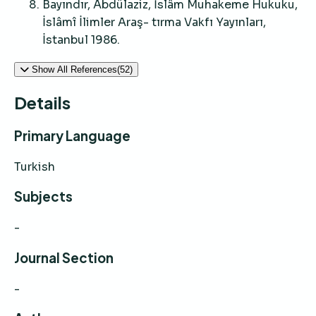
Bayındır, Abdülaziz, İslâm Muhakeme Hukuku,
İslâmî İlimler Araş- tırma Vakfı Yayınları,
İstanbul 1986.
Show All References(52)
Details
Primary Language
Turkish
Subjects
-
Journal Section
-