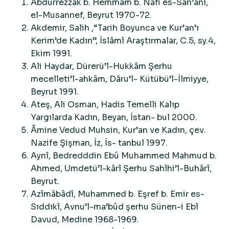
Abdurrezzak b. Hemmam b. Nâfi es-San’ânî,
el-Musannef, Beyrut 1970-72.
Akdemir, Salih ,“Tarih Boyunca ve Kur’an’ı
Kerim’de Kadın”, İslâmî Araştırmalar, C.5, sy.4,
Ekim 1991.
Ali Haydar, Dürerü’l-Hukkâm Şerhu
mecelleti’l-ahkâm, Dâru’l- Kütübü’l-İlmiyye,
Beyrut 1991.
Ateş, Ali Osman, Hadis Temelli Kalıp
Yargılarda Kadın, Beyan, İstan- bul 2000.
Âmine Vedud Muhsin, Kur’an ve Kadın, çev.
Nazife Şişman, İz, İs- tanbul 1997.
Aynî, Bedredddin Ebû Muhammed Mahmud b.
Ahmed, Umdetü’l-kârî Şerhu Sahîhi’l-Buhârî,
Beyrut.
Azîmâbâdî, Muhammed b. Eşref b. Emir es-
Sıddıkî, Avnu’l-ma’bûd şerhu Sünen-i Ebî
Davud, Medine 1968-1969.