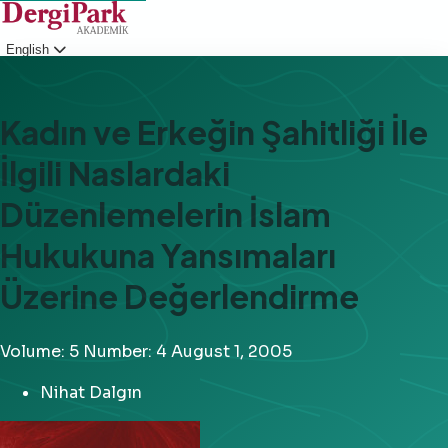
English
Login
Kadın ve Erkeğin Şahitliği İle
İlgili Naslardaki
Düzenlemelerin İslam
Hukukuna Yansımaları
Üzerine Değerlendirme
Volume: 5
Number: 4
August 1, 2005
Nihat Dalgın