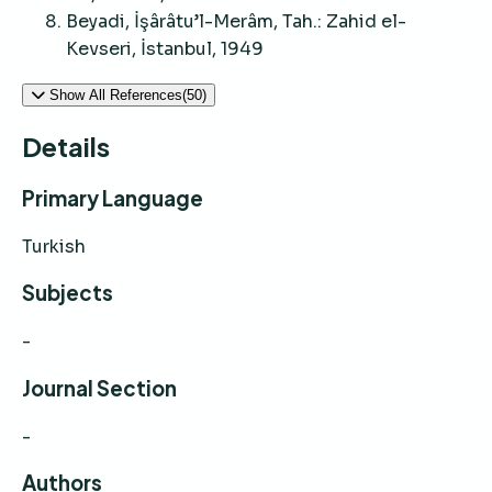
Beyadi, İşârâtu’l-Merâm, Tah.: Zahid el-
Kevseri, İstanbul, 1949
Show All References(50)
Details
Primary Language
Turkish
Subjects
-
Journal Section
-
Authors