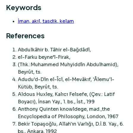
Keywords
İman, akıl, tasdik, kelam
References
Abdulkâhir b. Tâhir el-Bağdâdî,
el-Farku beyne’l-Firak,
(Thk.:Muhammed Muhyiddîn Abdulhamid),
Beyrût, ts.
Adudu'd-Dîn el-Îcî, el-Mevâkıf, 'Âlemu'l-
Kütüb, Beyrût, ts.
Aldous Huxley, Kalıcı Felsefe, (Çev.: Latif
Boyacı), İnsan Yay., 1. bs., İst., 199
Anthony Quinten knowldege, mad.,the
Encyclopedia of Philosophy, London, 1967
Bekir Topaşoğlu, Allah'ın Varlığı, D.İ.B. Yay., 6.
bs., Ankara, 1992