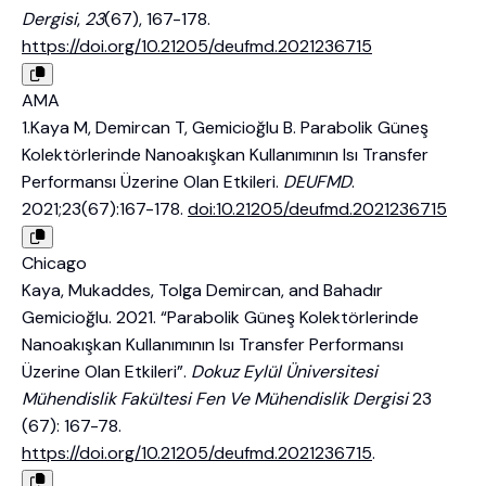
Dergisi
,
23
(67), 167-178.
https://doi.org/10.21205/deufmd.2021236715
AMA
1.Kaya M, Demircan T, Gemicioğlu B. Parabolik Güneş
Kolektörlerinde Nanoakışkan Kullanımının Isı Transfer
Performansı Üzerine Olan Etkileri.
DEUFMD
.
2021;23(67):167-178.
doi:10.21205/deufmd.2021236715
Chicago
Kaya, Mukaddes, Tolga Demircan, and Bahadır
Gemicioğlu. 2021. “Parabolik Güneş Kolektörlerinde
Nanoakışkan Kullanımının Isı Transfer Performansı
Üzerine Olan Etkileri”.
Dokuz Eylül Üniversitesi
Mühendislik Fakültesi Fen Ve Mühendislik Dergisi
23
(67): 167-78.
https://doi.org/10.21205/deufmd.2021236715
.