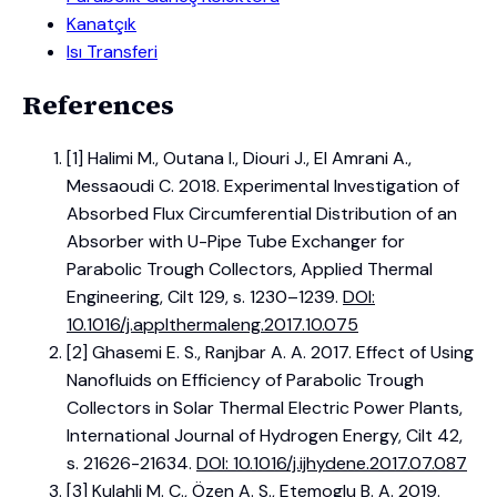
Kanatçık
Isı Transferi
References
[1] Halimi M., Outana I., Diouri J., El Amrani A.,
Messaoudi C. 2018. Experimental Investigation of
Absorbed Flux Circumferential Distribution of an
Absorber with U-Pipe Tube Exchanger for
Parabolic Trough Collectors, Applied Thermal
Engineering, Cilt 129, s. 1230–1239.
DOI:
10.1016/j.applthermaleng.2017.10.075
[2] Ghasemi E. S., Ranjbar A. A. 2017. Effect of Using
Nanofluids on Efficiency of Parabolic Trough
Collectors in Solar Thermal Electric Power Plants,
International Journal of Hydrogen Energy, Cilt 42,
s. 21626-21634.
DOI: 10.1016/j.ijhydene.2017.07.087
[3] Kulahli M. C., Özen A. S., Etemoglu B. A. 2019.