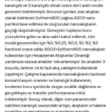
kanatçıklı ve 5 kanatçıklı olmak üzere dört adet model
geometri belirlenmiştir. Borunun içinden, baz akışkan
olarak belirlenen Syltherm800 yağına Al2O3 nano
partikül ilave edilmesi ile oluşturulan nanoakışkanın
geçtiği düşünülmüştür. Güneşten toplayıcı boru
yüzeylerine gelen ısı akısı sabit kabul edilerek, tüm
model geometrileri için %0, %0,25, %0,5, %1, %2, %3
hacimsel orana sahip Al2O3+Syltherm800 nanoakışkan
kullanımları için Hesaplamalı Akışkanlar Dinamiği
yardımıyla sayısal analizler tekrarlanmıştır. Bu analizler 3
boyutlu, laminer ve iki fazlı akış yaklaşımı kullanılarak
yapılmıştır. Çalışma kapsamında nanoakışkanın hacimsel
konsantrasyon oranının ve kanatçık kullanımının,
incelenen boru içerisinde oluşan sıcaklık dağılımına ve
gerçekleşen ısı transfer performansına etkisi
irdelenmiştir. Sonuç olarak, diğer tüm parametreler
sabitken kanatçık sayısındaki artışın, akışkanın ortalama
sıcaklığını ve gerçekleşen ısı transferini artırdığı