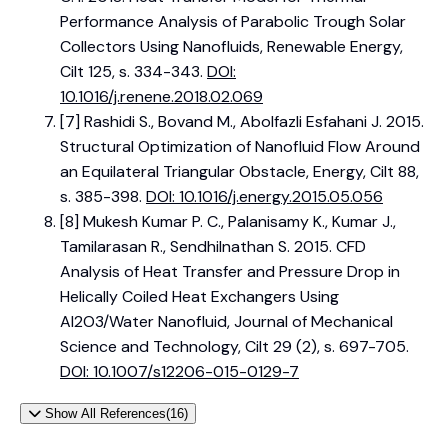
Performance Analysis of Parabolic Trough Solar
Collectors Using Nanofluids, Renewable Energy,
Cilt 125, s. 334-343.
DOI:
10.1016/j.renene.2018.02.069
[7] Rashidi S., Bovand M., Abolfazli Esfahani J. 2015.
Structural Optimization of Nanofluid Flow Around
an Equilateral Triangular Obstacle, Energy, Cilt 88,
s. 385-398.
DOI: 10.1016/j.energy.2015.05.056
[8] Mukesh Kumar P. C., Palanisamy K., Kumar J.,
Tamilarasan R., Sendhilnathan S. 2015. CFD
Analysis of Heat Transfer and Pressure Drop in
Helically Coiled Heat Exchangers Using
Al2O3/Water Nanofluid, Journal of Mechanical
Science and Technology, Cilt 29 (2), s. 697-705.
DOI: 10.1007/s12206-015-0129-7
Show All References(16)