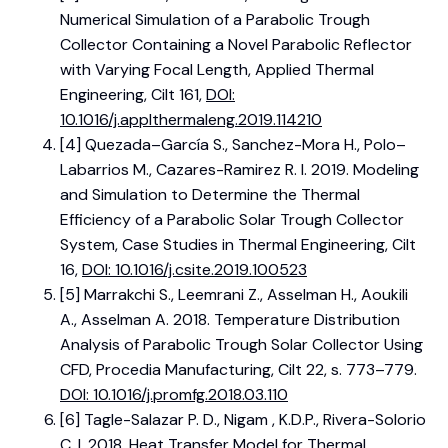
Numerical Simulation of a Parabolic Trough
Collector Containing a Novel Parabolic Reflector
with Varying Focal Length, Applied Thermal
Engineering, Cilt 161,
DOI:
10.1016/j.applthermaleng.2019.114210
[4] Quezada–García S., Sanchez-Mora H., Polo–
Labarrios M., Cazares-Ramirez R. I. 2019. Modeling
and Simulation to Determine the Thermal
Efficiency of a Parabolic Solar Trough Collector
System, Case Studies in Thermal Engineering, Cilt
16,
DOI: 10.1016/j.csite.2019.100523
[5] Marrakchi S., Leemrani Z., Asselman H., Aoukili
A., Asselman A. 2018. Temperature Distribution
Analysis of Parabolic Trough Solar Collector Using
CFD, Procedia Manufacturing, Cilt 22, s. 773–779.
DOI: 10.1016/j.promfg.2018.03.110
[6] Tagle-Salazar P. D., Nigam , K.D.P., Rivera-Solorio
C. I. 2018. Heat Transfer Model for Thermal