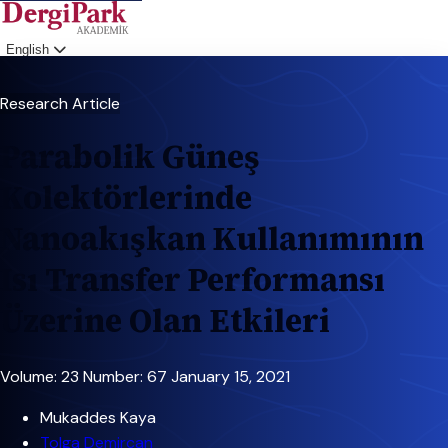
English
Login
Research Article
Parabolik Güneş
Kolektörlerinde
Nanoakışkan Kullanımının
Isı Transfer Performansı
Üzerine Olan Etkileri
Volume: 23
Number: 67
January 15, 2021
Mukaddes Kaya
Tolga Demircan