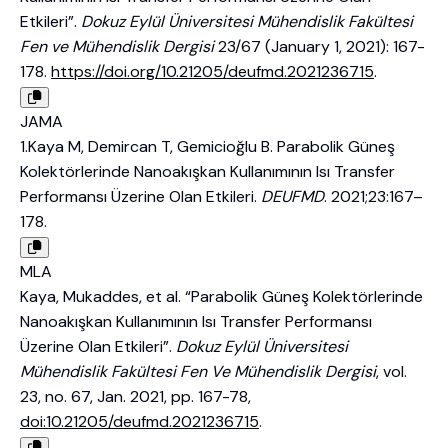
Etkileri”.
Dokuz Eylül Üniversitesi Mühendislik Fakültesi
Fen ve Mühendislik Dergisi
23/67 (January 1, 2021): 167-
178.
https://doi.org/10.21205/deufmd.2021236715
.
JAMA
1.Kaya M, Demircan T, Gemicioğlu B. Parabolik Güneş
Kolektörlerinde Nanoakışkan Kullanımının Isı Transfer
Performansı Üzerine Olan Etkileri.
DEUFMD
. 2021;23:167–
178.
MLA
Kaya, Mukaddes, et al. “Parabolik Güneş Kolektörlerinde
Nanoakışkan Kullanımının Isı Transfer Performansı
Üzerine Olan Etkileri”.
Dokuz Eylül Üniversitesi
Mühendislik Fakültesi Fen Ve Mühendislik Dergisi
, vol.
23, no. 67, Jan. 2021, pp. 167-78,
doi:10.21205/deufmd.2021236715
.