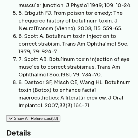
muscular junction. J Physiol 1949; 109: 10-24.
5. Erbguth FJ. From poison tor emedy: The
chequered history of botulinum toxin. J
NeuralTransm (Vienna). 2008; 115: 559-65.
6. Scott A. Botulinum toxin injection to
correct strabism. Trans Am Ophthalmol Soc.
1979; 79: 924-7.
7. Scott AB. Botulinum toxin injection of eye
muscles to correct strabismus. Trans Am
Ophthalmol Soc.1981; 79: 734-70.
8. Dastoor SF, Misch CE, Wang HL. Botulinum
toxin (Botox) to enhance facial
macroesthetics: A literatür ereview. J Oral
Implantol. 2007;33(3):164-71.
Show All References(83)
Details