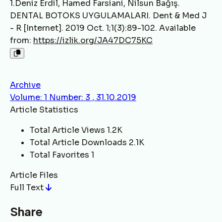
1.Deniz Erdil, Hamed Farsiani, Nilsun Bağış.
DENTAL BOTOKS UYGULAMALARI. Dent & Med J
- R [Internet]. 2019 Oct. 1;1(3):89-102. Available
from:
https://izlik.org/JA47DC75KC
Archive
Volume: 1 Number: 3 , 31.10.2019
Article Statistics
Total Article Views
1.2K
Total Article Downloads
2.1K
Total Favorites
1
Article Files
Full Text
Share