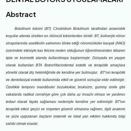
Abstract
Botulinum toksini (BT) Clostridium Botulinum tarafından anaerobik
koşullar altında üretilen en ölümcül toksinlerden biridir. BT, kolinerjik nöron
sinapslarında asetilkolin salınımını bloke ettiği nöromüsküler kavşak (NMJ)
üzerindeki etkisiyle kas felcine neden olduğunun öğrenilmesinden itibaren
tıpta ve kozmetik alanda kullanılmaya başlanmıştır. Dünyada en yaygın
olarak kullanılan BTA Botox®faciodental estetik ve terapötik amaçlara
yönelik olarak diş hekimliğinde de kendine yer bulmuştur. BT’nın terapötik
ve dentofasiyal estetik kullanımda etkili ve güvenli sonuçlar elde edilmiştir.
Özellikle temporo mandibuler bozukluklar, bruksizm, gummy smile gibi
vakalarda radikal cerrahiye göre çok daha az invaziv olması ve yardımcı
tedavi olarak fayda sağlaması nedeniyle kendine yer edinmiştir. BT'nın
terapötik etkisi geçici ve nispeten güvenli olmasına rağmen, ilgili anatomi
ve yüze uygulanan ilaçların sistemik ve lokal yan etkileri hakkında bilgi
sahibi olmak esastır.