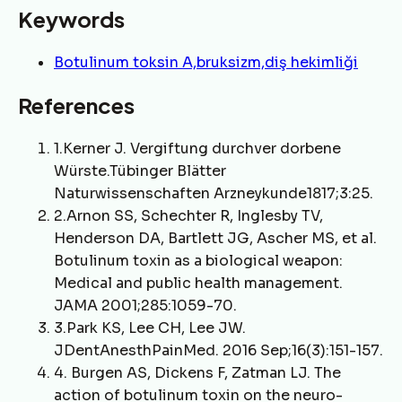
Keywords
Botulinum toksin A,bruksizm,diş hekimliği
References
1.Kerner J. Vergiftung durchver dorbene
Würste.Tübinger Blätter
Naturwissenschaften Arzneykunde1817;3:25.
2.Arnon SS, Schechter R, Inglesby TV,
Henderson DA, Bartlett JG, Ascher MS, et al.
Botulinum toxin as a biological weapon:
Medical and public health management.
JAMA 2001;285:1059-70.
3.Park KS, Lee CH, Lee JW.
JDentAnesthPainMed. 2016 Sep;16(3):151-157.
4. Burgen AS, Dickens F, Zatman LJ. The
action of botulinum toxin on the neuro-