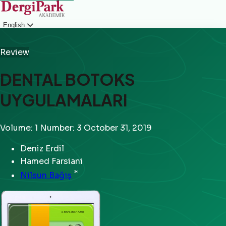
English
Login
Review
DENTAL BOTOKS
UYGULAMALARI
Volume: 1
Number: 3
October 31, 2019
Deniz Erdil
Hamed Farsiani
*
Nilsun Bağış