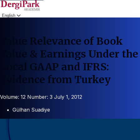
English
Login
Value Relevance of Book
Value & Earnings Under the
Local GAAP and IFRS:
Evidence from Turkey
Volume: 12
Number: 3
July 1, 2012
Gülhan Suadiye