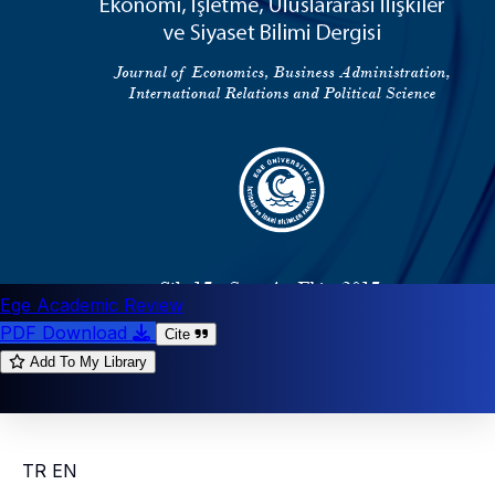
Ege Academic Review
PDF Download
Cite
Add To My Library
TR
EN