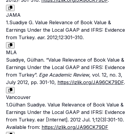
2012): 301-310.
https://izlik.org/JA96CK79DF
.
JAMA
1.Suadiye G. Value Relevance of Book Value &
Earnings Under the Local GAAP and IFRS: Evidence
from Turkey.
ear
. 2012;12:301–310.
MLA
Suadiye, Gülhan. “Value Relevance of Book Value &
Earnings Under the Local GAAP and IFRS: Evidence
from Turkey”.
Ege Academic Review
, vol. 12, no. 3,
July 2012, pp. 301-10,
https://izlik.org/JA96CK79DF
.
Vancouver
1.Gülhan Suadiye. Value Relevance of Book Value &
Earnings Under the Local GAAP and IFRS: Evidence
from Turkey. ear [Internet]. 2012 Jul. 1;12(3):301-10.
Available from:
https://izlik.org/JA96CK79DF