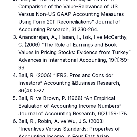
Comparison of the Value-Relevance of US
Versus Non-US GAAP Accounting Measures
Using Form 20F Reconciliations” Journal of
Accounting Research, 31:230-264.
Anandarajan, A., Hasan, I., Isık, I.ve McCarthy,
C. (2006) “The Role of Earnings and Book
Values in Pricing Stocks: Evidence from Turkey”
Advances in International Accounting, 19(1):59-
99
Ball, R. (2006) “IFRS: Pros and Cons dor
Investors” Accounting &Business Research,
36(4): 5-27.
Ball, R. ve Brown, P. (1968) “An Empirical
Evaluation of Accounting Income Numbers”
Journal of Accounting Research, 6(2):159-178.
Ball, R., Robin, A. ve Wu, J.S. (2003)
“Incentives Versus Standards: Properties of
Accounting Income İin Four East Asian