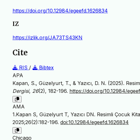
https://doi.org/10.12984/egeefd.1626834
IZ
https://izlik.org/JA73TS43KN
Cite
RIS
/
Bibtex
APA
Kapan, S., Güzelyurt, T., & Yazıcı, D. N. (2025). Res
Dergisi
,
26
(2), 182-196.
https://doi.org/10.12984/ege
AMA
1.Kapan S, Güzelyurt T, Yazıcı DN. Resimli Çocuk Kit
2025;26(2):182-196.
doi:10.12984/egeefd.1626834
Chicago