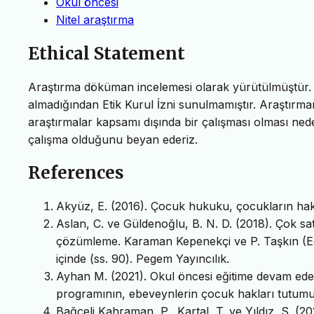
Okul öncesi
Nitel araştırma
Ethical Statement
Araştırma döküman incelemesi olarak yürütülmüştür. B
almadığından Etik Kurul İzni sunulmamıştır. Araştırma
araştırmalar kapsamı dışında bir çalışması olması nede
çalışma olduğunu beyan ederiz.
References
Akyüz, E. (2016). Çocuk hukuku, çocukların hak
Aslan, C. ve Güldenoğlu, B. N. D. (2018). Çok sat
çözümleme. Karaman Kepenekçi ve P. Taşkın (Ed
içinde (ss. 90). Pegem Yayıncılık.
Ayhan M. (2021). Okul öncesi eğitime devam ede
programının, ebeveynlerin çocuk hakları tutumuna 
Bağçeli Kahraman, P., Kartal, T. ve Yıldız, S. (2