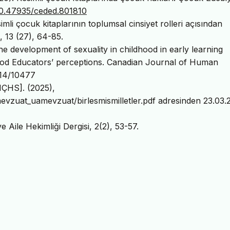
/10.47935/ceded.801810
li çocuk kitaplarının toplumsal cinsiyet rolleri açısından
, 13 (27), 64-85.
The development of sexuality in childhood in early learning
dhood Educators’ perceptions. Canadian Journal of Human
0214/10477
HÇHS]. (2025),
mevzuat_uamevzuat/birlesmismilletler.pdf adresinden 23.03.
e Aile Hekimliği Dergisi, 2(2), 53-57.