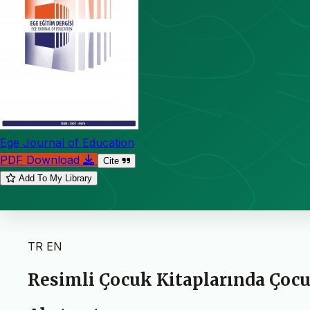
Ege Journal of Education
PDF Download
Cite
Add To My Library
TR
EN
Resimli Çocuk Kitaplarında Çoc