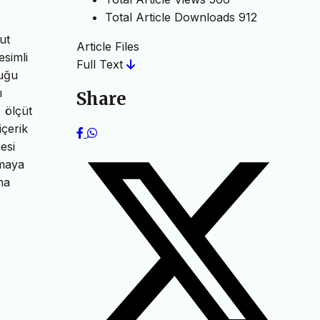
Total Article Downloads
912
ut
Article Files
esimli
Full Text
duğu
ı
Share
, ölçüt
içerik
esi
amaya
ma