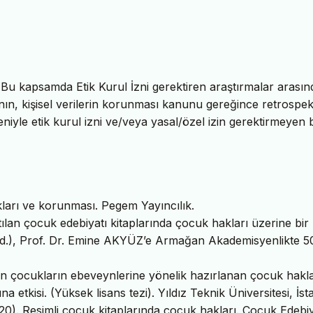
u kapsamda Etik Kurul İzni gerektiren araştırmalar arasın
nın, kişisel verilerin korunması kanunu gereğince retrospekt
niyle etik kurul izni ve/veya yasal/özel izin gerektirmeyen b
ları ve korunması. Pegem Yayıncılık.
ılan çocuk edebiyatı kitaplarında çocuk hakları üzerine bir
.), Prof. Dr. Emine AKYÜZ’e Armağan Akademisyenlikte 50
n çocukların ebeveynlerine yönelik hazırlanan çocuk hakla
etkisi. (Yüksek lisans tezi). Yıldız Teknik Üniversitesi, İst
020). Resimli çocuk kitaplarında çocuk hakları. Çocuk Edebi