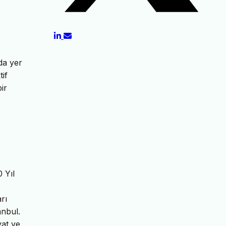
da yer
if
ir
 Yıl
rı
anbul.
yat ve