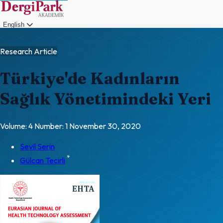
English
Login
Research Article
Türkiye'de Kadınların
Sağlık Yönetimindeki Yeri
Volume: 4
Number: 1
November 30, 2020
Sevil Serin
*
Gülcan Tecirli