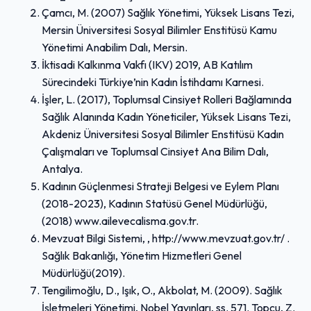
Çamcı, M. (2007) Sağlık Yönetimi, Yüksek Lisans Tezi,
Mersin Üniversitesi Sosyal Bilimler Enstitüsü Kamu
Yönetimi Anabilim Dalı, Mersin.
İktisadi Kalkınma Vakfı (IKV) 2019, AB Katılım
Sürecindeki Türkiye’nin Kadın İstihdamı Karnesi.
İşler, L. (2017), Toplumsal Cinsiyet Rolleri Bağlamında
Sağlık Alanında Kadın Yöneticiler, Yüksek Lisans Tezi,
Akdeniz Üniversitesi Sosyal Bilimler Enstitüsü Kadın
Çalışmaları ve Toplumsal Cinsiyet Ana Bilim Dalı,
Antalya.
Kadının Güçlenmesi Strateji Belgesi ve Eylem Planı
(2018-2023), Kadının Statüsü Genel Müdürlüğü,
(2018) www.ailevecalisma.gov.tr.
Mevzuat Bilgi Sistemi, , http://www.mevzuat.gov.tr/ .
Sağlık Bakanlığı, Yönetim Hizmetleri Genel
Müdürlüğü(2019).
Tengilimoğlu, D., Işık, O., Akbolat, M. (2009). Sağlık
İşletmeleri Yönetimi, Nobel Yayınları, ss. 571. Topcu, Z.