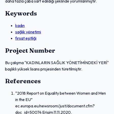
daha fazla çaba sarf edildiği şeklinde yorumlanmıştır.
Keywords
kadın
sağlık yönetimi
fırsat eşitliği
Project Number
Bu çalışma "KADINLARIN SAĞLIK YÖNETİMİNDEKİ YERİ"
başlıklı yüksek lisans projesinden türetilmiştir.
References
“2018 Report on Equality between Women and Men
in the EU”
ec.europa.eu/newsroom/just/document.cfm?
doc_id=50074 Erişim:11.11.2020.