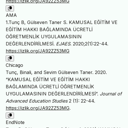
https://izlik.org/JA92ZZ53MG
AMA
1.Tunç B, Gülseven Taner S. KAMUSAL EĞİTİM VE
EĞİTİM HAKKI BAĞLAMINDA ÜCRETLİ
ÖĞRETMENLİK UYGULAMASININ
DEĞERLENDİRİLMESİ.
EJAES
. 2020;2(1):22-44.
https://izlik.org/JA92ZZ53MG
Chicago
Tunç, Binali, and Sevim Gülseven Taner. 2020.
“KAMUSAL EĞİTİM VE EĞİTİM HAKKI
BAĞLAMINDA ÜCRETLİ ÖĞRETMENLİK
UYGULAMASININ DEĞERLENDİRİLMESİ”.
Journal of
Advanced Education Studies
2 (1): 22-44.
https://izlik.org/JA92ZZ53MG
.
EndNote