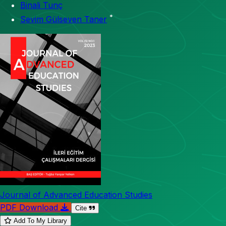
Binali Tunç
*
Sevim Gülseven Taner
Journal of Advanced Education Studies
PDF Download
Cite
Add To My Library