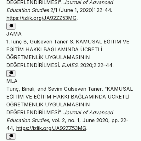
DEĞERLENDİRİLMESİ”.
Journal of Advanced
Education Studies
2/1 (June 1, 2020): 22-44.
https://izlik.org/JA92ZZ53MG
.
JAMA
1.Tunç B, Gülseven Taner S. KAMUSAL EĞİTİM VE
EĞİTİM HAKKI BAĞLAMINDA ÜCRETLİ
ÖĞRETMENLİK UYGULAMASININ
DEĞERLENDİRİLMESİ.
EJAES
. 2020;2:22–44.
MLA
Tunç, Binali, and Sevim Gülseven Taner. “KAMUSAL
EĞİTİM VE EĞİTİM HAKKI BAĞLAMINDA ÜCRETLİ
ÖĞRETMENLİK UYGULAMASININ
DEĞERLENDİRİLMESİ”.
Journal of Advanced
Education Studies
, vol. 2, no. 1, June 2020, pp. 22-
44,
https://izlik.org/JA92ZZ53MG
.