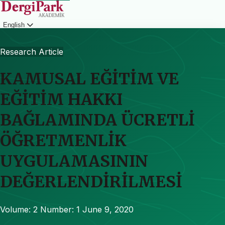
English
Login
Research Article
KAMUSAL EĞİTİM VE
EĞİTİM HAKKI
BAĞLAMINDA ÜCRETLİ
ÖĞRETMENLİK
UYGULAMASININ
DEĞERLENDİRİLMESİ
Volume: 2
Number: 1
June 9, 2020