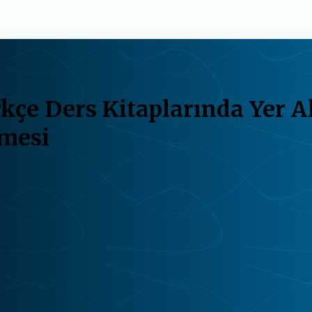
kçe Ders Kitaplarında Yer A
lmesi