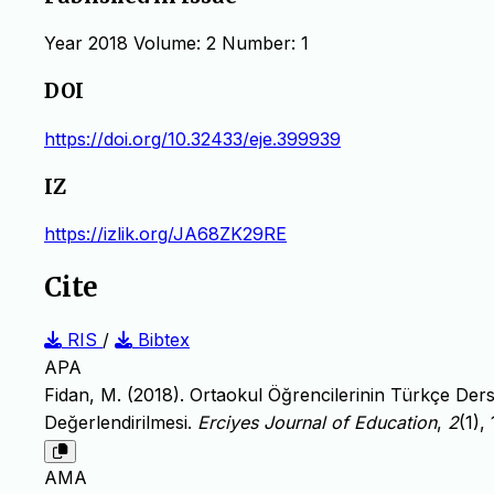
Year 2018 Volume: 2 Number: 1
DOI
https://doi.org/10.32433/eje.399939
IZ
https://izlik.org/JA68ZK29RE
Cite
RIS
/
Bibtex
APA
Fidan, M. (2018). Ortaokul Öğrencilerinin Türkçe Ders
Değerlendirilmesi.
Erciyes Journal of Education
,
2
(1),
AMA