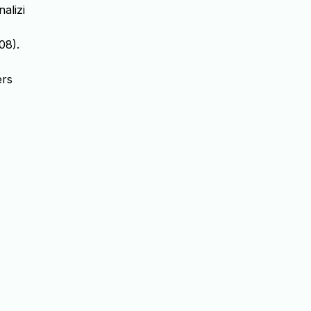
alizi
08).
ers