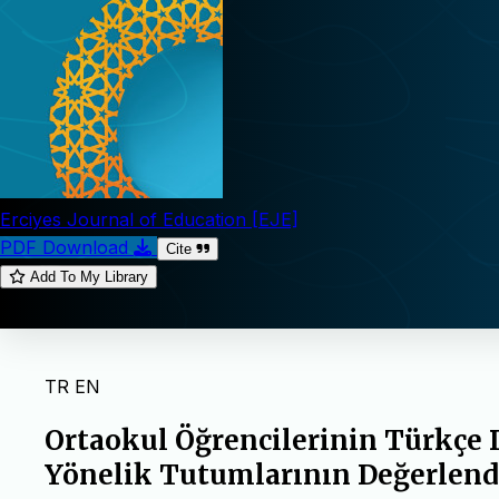
Erciyes Journal of Education [EJE]
PDF Download
Cite
Add To My Library
TR
EN
Ortaokul Öğrencilerinin Türkçe 
Yönelik Tutumlarının Değerlend