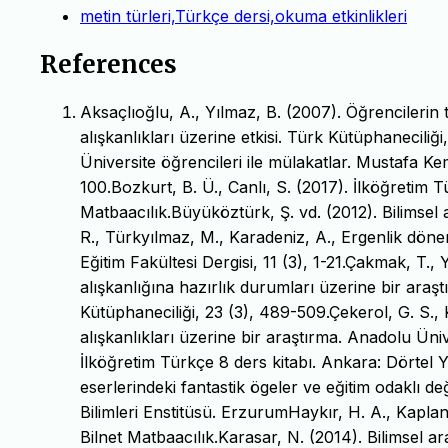
metin türleri,Türkçe dersi,okuma etkinlikleri
References
Aksaçlıoğlu, A., Yılmaz, B. (2007). Öğrencilerin 
alışkanlıkları üzerine etkisi. Türk Kütüphaneciliğ
Üniversite öğrencileri ile mülakatlar. Mustafa Kem
100.Bozkurt, B. Ü., Canlı, S. (2017). İlköğretim T
Matbaacılık.Büyüköztürk, Ş. vd. (2012). Bilimsel
R., Türkyılmaz, M., Karadeniz, A., Ergenlik dönem
Eğitim Fakültesi Dergisi, 11 (3), 1-21.Çakmak, T
alışkanlığına hazırlık durumları üzerine bir ara
Kütüphaneciliği, 23 (3), 489-509.Çekerol, G. S.
alışkanlıkları üzerine bir araştırma. Anadolu Üniv
İlköğretim Türkçe 8 ders kitabı. Ankara: Dörtel 
eserlerindeki fantastik ögeler ve eğitim odaklı d
Bilimleri Enstitüsü. ErzurumHaykır, H. A., Kaplan,
Bilnet Matbaacılık.Karasar, N. (2014). Bilimsel 