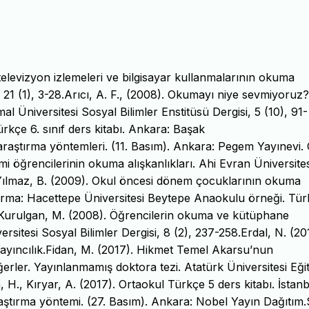
televizyon izlemeleri ve bilgisayar kullanmalarının okuma
i, 21 (1), 3-28.Arıcı, A. F., (2008). Okumayı niye sevmiyoruz?
al Üniversitesi Sosyal Bilimler Enstitüsü Dergisi, 5 (10), 91-
ürkçe 6. sınıf ders kitabı. Ankara: Başak
 araştırma yöntemleri. (11. Basım). Ankara: Pegem Yayınevi.
i öğrencilerinin okuma alışkanlıkları. Ahi Evran Üniversites
., Yılmaz, B. (2009). Okul öncesi dönem çocuklarının okuma
ştırma: Hacettepe Üniversitesi Beytepe Anaokulu örneği. Tür
, Kurulgan, M. (2008). Öğrencilerin okuma ve kütüphane
ersitesi Sosyal Bilimler Dergisi, 8 (2), 237-258.Erdal, N. (20
Yayıncılık.Fidan, M. (2017). Hikmet Temel Akarsu’nun
eğerler. Yayınlanmamış doktora tezi. Atatürk Üniversitesi Eği
 H., Kıryar, A. (2017). Ortaokul Türkçe 5 ders kitabı. İstanb
araştırma yöntemi. (27. Basım). Ankara: Nobel Yayın Dağıtım