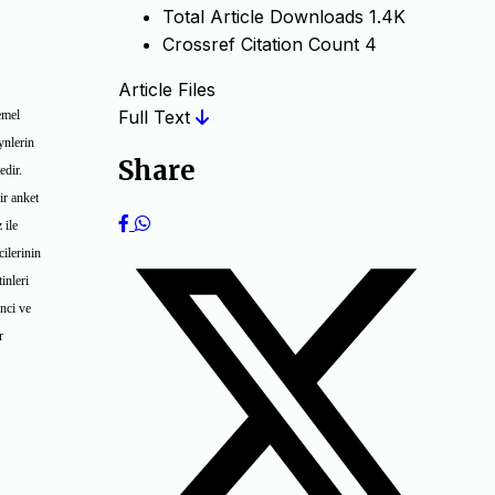
Total Article Downloads
1.4K
Crossref Citation Count
4
Article Files
Full Text
emel
ynlerin
Share
edir.
ir anket
 ile
cilerinin
inleri
inci ve
r