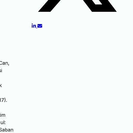
 Can,
i
k
17).
tim
ul:
.Saban