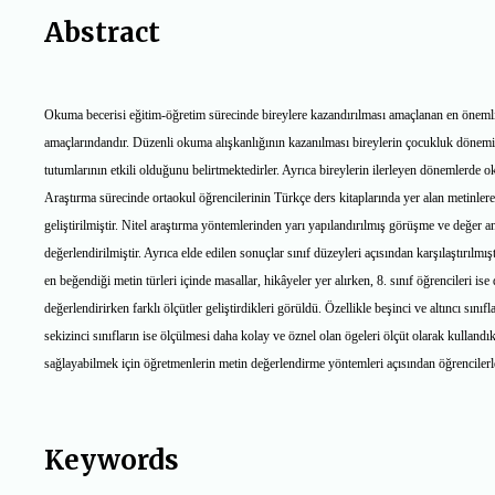
Abstract
Okuma becerisi eğitim-öğretim sürecinde bireylere kazandırılması amaçlanan en önemli h
amaçlarındandır. Düzenli okuma alışkanlığının kazanılması bireylerin çocukluk dönemin
tutumlarının etkili olduğunu belirtmektedirler. Ayrıca bireylerin ilerleyen dönemlerde o
Araştırma sürecinde ortaokul öğrencilerinin Türkçe ders kitaplarında yer alan metinlere
geliştirilmiştir. Nitel araştırma yöntemlerinden yarı yapılandırılmış görüşme ve değer ank
değerlendirilmiştir. Ayrıca elde edilen sonuçlar sınıf düzeyleri açısından karşılaştırılm
en beğendiği metin türleri içinde masallar, hikâyeler yer alırken, 8. sınıf öğrencileri is
değerlendirirken farklı ölçütler geliştirdikleri görüldü. Özellikle beşinci ve altıncı sın
sekizinci sınıfların ise ölçülmesi daha kolay ve öznel olan ögeleri ölçüt olarak kulland
sağlayabilmek için öğretmenlerin metin değerlendirme yöntemleri açısından öğrencilerle
Keywords