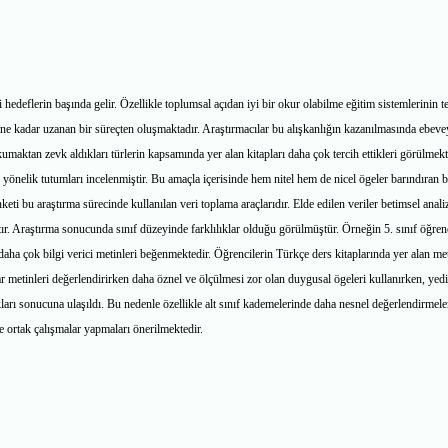
edeflerin başında gelir. Özellikle toplumsal açıdan iyi bir okur olabilme eğitim sistemlerinin t
e kadar uzanan bir süreçten oluşmaktadır. Araştırmacılar bu alışkanlığın kazanılmasında ebeve
kumaktan zevk aldıkları türlerin kapsamında yer alan kitapları daha çok tercih ettikleri görülmekt
 yönelik tutumları incelenmiştir. Bu amaçla içerisinde hem nitel hem de nicel ögeler barındıran b
eti bu araştırma sürecinde kullanılan veri toplama araçlarıdır. Elde edilen veriler betimsel analiz
ıştır. Araştırma sonucunda sınıf düzeyinde farklılıklar olduğu görülmüştür. Örneğin 5. sınıf öğren
e daha çok bilgi verici metinleri beğenmektedir. Öğrencilerin Türkçe ders kitaplarında yer alan met
ıflar metinleri değerlendirirken daha öznel ve ölçülmesi zor olan duygusal ögeleri kullanırken, yed
ıkları sonucuna ulaşıldı. Bu nedenle özellikle alt sınıf kademelerinde daha nesnel değerlendirmele
 ortak çalışmalar yapmaları önerilmektedir.