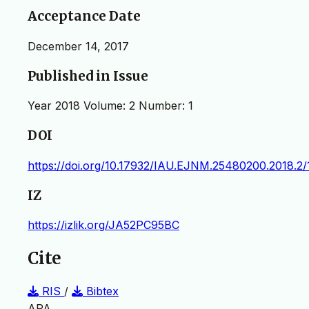
Acceptance Date
December 14, 2017
Published in Issue
Year 2018 Volume: 2 Number: 1
DOI
https://doi.org/10.17932/IAU.EJNM.25480200.2018.2/1
IZ
https://izlik.org/JA52PC95BC
Cite
RIS
/
Bibtex
APA