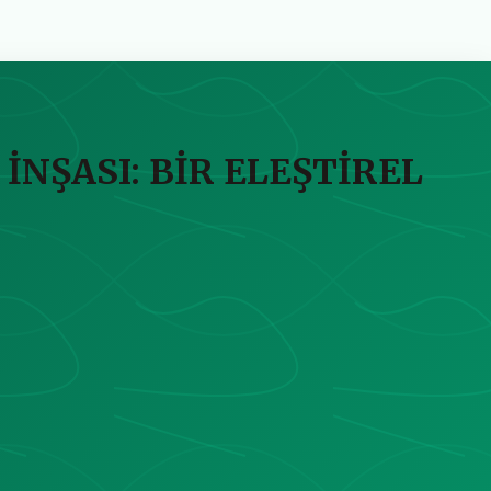
ŞASI: BİR ELEŞTİREL