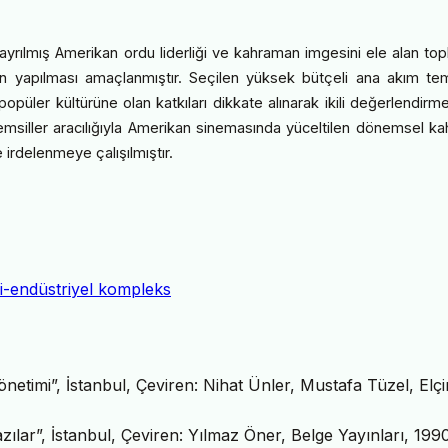
 ayrılmış Amerikan ordu liderliği ve kahraman imgesini ele alan top
erinin yapılması amaçlanmıştır. Seçilen yüksek bütçeli ana akım tem
popüler kültürüne olan katkıları dikkate alınarak ikili değerlendir
temsiller aracılığıyla Amerikan sinemasında yüceltilen dönemsel k
 irdelenmeye çalışılmıştır.
ri-endüstriyel kompleks
netimi”, İstanbul, Çeviren: Nihat Ünler, Mustafa Tüzel, Elçi
lar”, İstanbul, Çeviren: Yılmaz Öner, Belge Yayınları, 1990