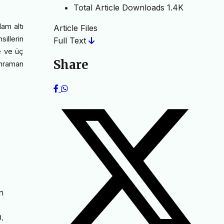
Total Article Downloads
1.4K
lam altı
Article Files
sillerin
Full Text
me ve üç
Share
ahraman
n
.