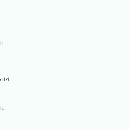
İL
LİZİ
İL