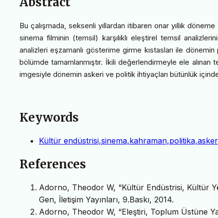
Abstract
Bu çalışmada, seksenli yıllardan itibaren onar yıllık döneme
sinema filminin (temsil) karşılıklı eleştirel temsil analizl
analizleri eşzamanlı gösterime girme kıstasları ile dönemin 
bölümde tamamlanmıştır. İkili değerlendirmeyle ele alınan 
imgesiyle dönemin askeri ve politik ihtiyaçları bütünlük içinde
Keywords
Kültür endüstrisi,sinema,kahraman,politika,aske
References
Adorno, Theodor W, “Kültür Endüstrisi, Kültür Yö
Gen, İletişim Yayınları, 9.Baskı, 2014.
Adorno, Theodor W, “Eleştiri, Toplum Üstüne Yazı