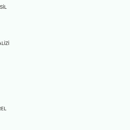
SİL
LİZİ
REL