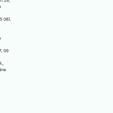
11 29,
n
5 08).
o
7, 09
.,
line