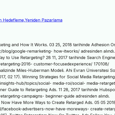
n Hedefleme,Yeniden Pazarlama
eting and How It Works. 03 25, 2018 tarihinde Adhesion On
z/blog/google-remarketing- how-itworks/ adresinden alındı.
Way to Use Retargeting? 28 11, 2017 tarihinde Search Engin
retargeting-2016- customer-focusedexperience/ 170108/
 Analizinde Miles-Huberman Modeli. Ahi Evran Üniversitesi S
(2017, 02 17). Winning Strategies for Social Media Retargeting
insights-hub/topics/social- media-roi/social- media-retarget
inner Guide to Retargeting Ads. 11 28, 2017 tarihinde Hubspo
etargeting-campaigns- beginner-guide adresinden alındı.
rs Now Have More Ways to Create Retarged Ads. 05 05 201
al/facebook-advertisers-now-have-moreways- create-retar