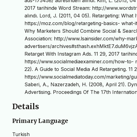
ads-175458/ adresinden alındı. Kim, L. (2015, 04
2017 tarihinde Word Stream: http://www.wordstr
alındı. Lord, J. (2011, 04 05). Retargeting: What 
https://moz.com/blog/retargeting-basics- what-it
Why Marketers Should Combine Social & Search f
Association: http://www.lsainsider.com/why-mar
advertisers/archives#sthash.exhMktE7.duM6vjzA.
Retarget With Instagram Ads. 11 29, 2017 tarihi
https://www.socialmediaexaminer.com/how-to- ret
22). A Guide to Social Media Ad Retargeting. 11 
https://www.socialmediatoday.com/marketing/guid
Saberi, A., Nazerzadeh, H. (2008, April 21). D
Advertising. Proceedings Of The 17th Internati
Details
Primary Language
Turkish