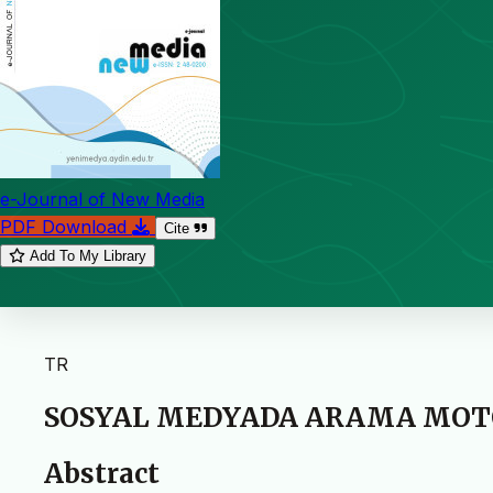
e-Journal of New Media
PDF Download
Cite
Add To My Library
TR
SOSYAL MEDYADA ARAMA MOT
Abstract