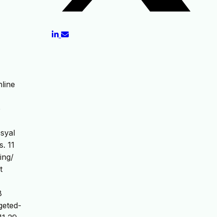
line
e
osyal
s. 11
ing/
t
8
geted-