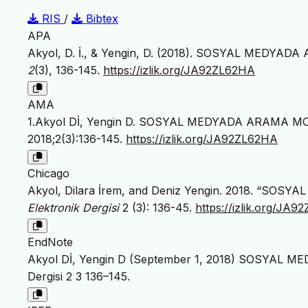
RIS
/
Bibtex
APA
Akyol, D. İ., & Yengin, D. (2018). SOSYAL MED
2
(3), 136-145.
https://izlik.org/JA92ZL62HA
AMA
1.Akyol Dİ, Yengin D. SOSYAL MEDYADA ARAMA 
2018;2(3):136-145.
https://izlik.org/JA92ZL62HA
Chicago
Akyol, Dilara İrem, and Deniz Yengin. 2018. “
Elektronik Dergisi
2 (3): 136-45.
https://izlik.org/JA
EndNote
Akyol Dİ, Yengin D (September 1, 2018) SOSYAL
Dergisi 2 3 136–145.