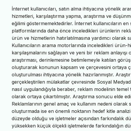
İnternet kullanıcıları, satın alma ihtiyacına yönelik ara
hizmetleri, karşılaştırma yapma, araştırma ve düşünm
eğilimi göstermemektedirler. İnternet kullanıcıların en 
platformlarında daha önce inceledikleri ürünlerin rekl
ürün ve hizmetlerin hatırlatılmasına yardımcı olarak sa
Kullanıcıların arama motorlarında inceledikleri ürün
karşılaşmalarını sağlayan ve yeni bir reklam anlayı
araştırması, derinlemesine betimlemeyle katılan görü
oluşturarak konunun kapsam ve çerçevesini ortaya çı
oluşturulması ihtiyacına yönelik hazırlanmıştır. Araştır
gerçekleştirilen mülakatlar çevresinde Sosyal Medy
nasıl uygulandığıyla beraber, reklam modelinin temel 
olarak ortaya çıkartılmıştır. Araştırma sonucu elde
Reklamlarının genel amaç ve kullanım nedeni olarak sa
oluşturmada ise en önemli noktanın hedef kitle analizi
düzeyde olduğu ve işletmeler açısından farkındalık dü
yüksekken küçük ölçekli işletmelerde farkındalığın dü