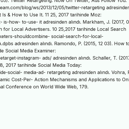
 05). Twitter Retargeting: Now On Twitter, Ads Follow You. 
eam.com/blog/ws/2013/12/05/twitter-retargeting adresinde
It Is & How to Use It. 11 25, 2017 tarihinde Moz:
- is-how- to-use- it adresinden alındı. Markham, J. (2017, 0
or Local Advertisers. 10 25,2017 tarihinde Local Search
keters-shouldcombine- social-search-for-local-
dpbs adresinden alındı. Ramondo, P. (2015, 12 03). How t
nde Social Media Examiner:
arget-instagram- ads/ adresinden alındı. Schaller, T. (201
28, 2017 tarihinde Social Media Today:
e-social- media-ad- retargeting adresinden alındı. Vohra, R
ynamic Cost-Per- Action Mechanisms and Applications to On
onal Conference on World Wide Web, 179.