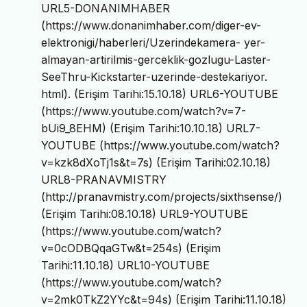
URL5-DONANIMHABER
(https://www.donanimhaber.com/diger-ev-
elektronigi/haberleri/Uzerindekamera- yer-
almayan-artirilmis-gerceklik-gozlugu-Laster-
SeeThru-Kickstarter-uzerinde-destekariyor.
html). (Erişim Tarihi:15.10.18) URL6-YOUTUBE
(https://www.youtube.com/watch?v=7-
bUi9_8EHM) (Erişim Tarihi:10.10.18) URL7-
YOUTUBE (https://www.youtube.com/watch?
v=kzk8dXoTj1s&t=7s) (Erişim Tarihi:02.10.18)
URL8-PRANAVMISTRY
(http://pranavmistry.com/projects/sixthsense/)
(Erişim Tarihi:08.10.18) URL9-YOUTUBE
(https://www.youtube.com/watch?
v=0cODBQqaGTw&t=254s) (Erişim
Tarihi:11.10.18) URL10-YOUTUBE
(https://www.youtube.com/watch?
v=2mk0TkZ2YYc&t=94s) (Erişim Tarihi:11.10.18)