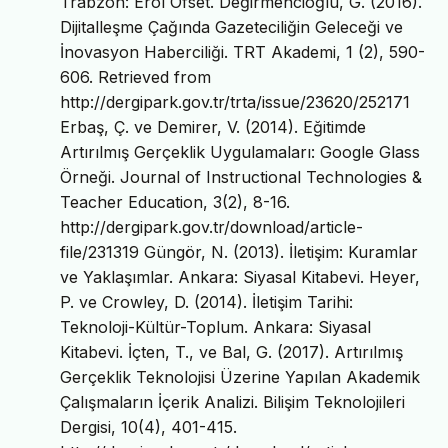
Trabzon: Erol Ofset. Değirmencioğlu, G. (2016).
Dijitalleşme Çağında Gazeteciliğin Geleceği ve
İnovasyon Haberciliği. TRT Akademi, 1 (2), 590-
606. Retrieved from
http://dergipark.gov.tr/trta/issue/23620/252171
Erbaş, Ç. ve Demirer, V. (2014). Eğitimde
Artırılmış Gerçeklik Uygulamaları: Google Glass
Örneği. Journal of Instructional Technologies &
Teacher Education, 3(2), 8-16.
http://dergipark.gov.tr/download/article-
file/231319 Güngör, N. (2013). İletişim: Kuramlar
ve Yaklaşımlar. Ankara: Siyasal Kitabevi. Heyer,
P. ve Crowley, D. (2014). İletişim Tarihi:
Teknoloji-Kültür-Toplum. Ankara: Siyasal
Kitabevi. İçten, T., ve Bal, G. (2017). Artırılmış
Gerçeklik Teknolojisi Üzerine Yapılan Akademik
Çalışmaların İçerik Analizi. Bilişim Teknolojileri
Dergisi, 10(4), 401-415.