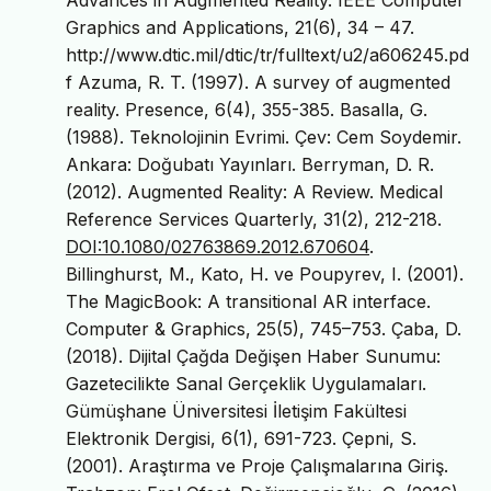
Graphics and Applications, 21(6), 34 – 47.
http://www.dtic.mil/dtic/tr/fulltext/u2/a606245.pd
f Azuma, R. T. (1997). A survey of augmented
reality. Presence, 6(4), 355-385. Basalla, G.
(1988). Teknolojinin Evrimi. Çev: Cem Soydemir.
Ankara: Doğubatı Yayınları. Berryman, D. R.
(2012). Augmented Reality: A Review. Medical
Reference Services Quarterly, 31(2), 212-218.
DOI:10.1080/02763869.2012.670604
.
Billinghurst, M., Kato, H. ve Poupyrev, I. (2001).
The MagicBook: A transitional AR interface.
Computer & Graphics, 25(5), 745–753. Çaba, D.
(2018). Dijital Çağda Değişen Haber Sunumu:
Gazetecilikte Sanal Gerçeklik Uygulamaları.
Gümüşhane Üniversitesi İletişim Fakültesi
Elektronik Dergisi, 6(1), 691-723. Çepni, S.
(2001). Araştırma ve Proje Çalışmalarına Giriş.