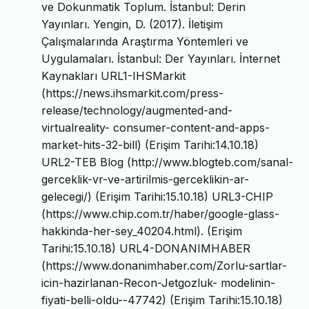
ve Dokunmatik Toplum. İstanbul: Derin
Yayınları. Yengin, D. (2017). İletişim
Çalışmalarında Araştırma Yöntemleri ve
Uygulamaları. İstanbul: Der Yayınları. İnternet
Kaynakları URL1-IHSMarkit
(https://news.ihsmarkit.com/press-
release/technology/augmented-and-
virtualreality- consumer-content-and-apps-
market-hits-32-bill) (Erişim Tarihi:14.10.18)
URL2-TEB Blog (http://www.blogteb.com/sanal-
gerceklik-vr-ve-artirilmis-gerceklikin-ar-
gelecegi/) (Erişim Tarihi:15.10.18) URL3-CHIP
(https://www.chip.com.tr/haber/google-glass-
hakkinda-her-sey_40204.html). (Erişim
Tarihi:15.10.18) URL4-DONANIMHABER
(https://www.donanimhaber.com/Zorlu-sartlar-
icin-hazirlanan-Recon-Jetgozluk- modelinin-
fiyati-belli-oldu--47742) (Erişim Tarihi:15.10.18)