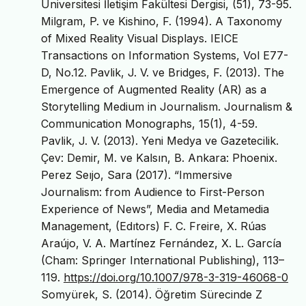
Üniversitesi İletişim Fakültesi Dergisi, (51), 73-95.
Milgram, P. ve Kishino, F. (1994). A Taxonomy
of Mixed Reality Visual Displays. IEICE
Transactions on Information Systems, Vol E77-
D, No.12. Pavlik, J. V. ve Bridges, F. (2013). The
Emergence of Augmented Reality (AR) as a
Storytelling Medium in Journalism. Journalism &
Communication Monographs, 15(1), 4-59.
Pavlik, J. V. (2013). Yeni Medya ve Gazetecilik.
Çev: Demir, M. ve Kalsın, B. Ankara: Phoenix.
Perez Seıjo, Sara (2017). “Immersive
Journalism: from Audience to First-Person
Experience of News”, Media and Metamedia
Management, (Edıtors) F. C. Freire, X. Rúas
Araújo, V. A. Martínez Fernández, X. L. García
(Cham: Springer International Publishing), 113–
119.
https://doi.org/10.1007/978-3-319-46068-0
Somyürek, S. (2014). Öğretim Sürecinde Z