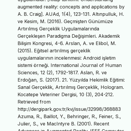
augmented reality: concepts and applications by
A. B. Craig]. AUAd, 1(4), 123-131. Altınpulluk, H.
ve Kesim, M. (2016). Geçmişten Günümüze
Artırılmış Gerçeklik Uygulamalarında
Gerçekleşen Paradigma Değişimleri. Akademik
Bilişim Kongresi, 4-6. Arslan, A. ve Elibol, M.
(2015). Eğitsel artırılmış gerçeklik
uygulamalarının incelenmesi: Android işletim
sistemi örneği. International Journal of Human
Sciences, 12 (2), 1792-1817. Aslan, R. ve
Erdoğan, S. (2017). 21. Yüzyılda Hekimlik Eğitimi:
Sanal Gerçeklik, Artırılmış Gerçeklik, Hologram.
Kocatepe Veteriner Dergisi, 10 (3), 204-212.
Retrieved from
http://dergipark.gov.tr/kvj/issue/32998/368883
Azuma, R., Baillot, Y., Behringer, R., Feiner, S.,
Julier, S., ve MacIntyre B. (2001). Recent
Advances in Augmented Reality. IEEE Computer