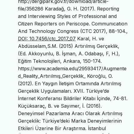
http://dergipark.gov.tr/download/article-
file/356286 Karadağ, G. H. (2017). Reporting
and Interviewing Styles of Professional and
Citizen Reporters on Periscope. Communıcatıon
And Technology Congress (CTC 2017), 88-104.,
DOI: 10.7456/ctc_2017_07
Karal, H. ve
Abdüsselam,S.M. (2015) Artırılmış Gerçeklik,
(Ed. Akkoyunlu, B. İşman, A. Odabaşı, F, H.),
Eğitim Teknolojileri, Ankara, 150-174.
https://www.academia.edu/29593417/Augmente
d_Reality_Artırılmış_Gerçeklik_ Köroğlu, O.
(2012). En Yaygın İletişim Ortamında Artırılmış
Gerçeklik Uygulamaları. XVII. Türkiye’de
İnternet Konferansı Bildiriler Kitabı İçinde, 74-81.
Küçüksaraç, B. ve Sayımer, İ. (2016).
Deneyı̇msel Pazarlama Aracı Olarak Artırılmış
Gerçeklı̇k: Türkı̇ye’dekı̇ Marka Deneyı̇mlerı̇nı̇n
Etkı̇lerı̇ Üzerı̇ne Bı̇r Araştırma. İstanbul