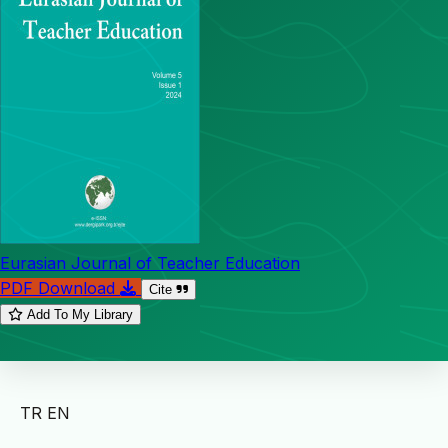
Eurasian Journal of Teacher Education
PDF Download
Cite
Add To My Library
TR
EN