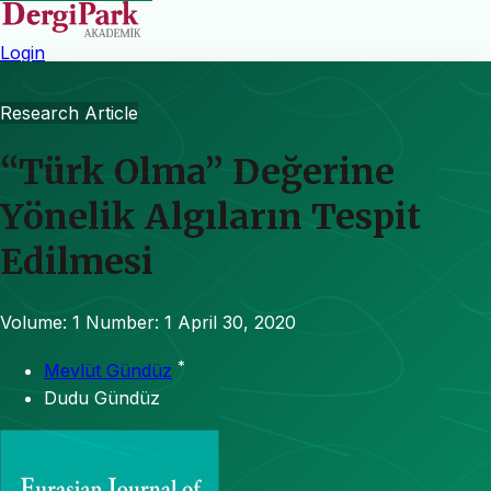
Login
Research Article
“Türk Olma” Değerine
Yönelik Algıların Tespit
Edilmesi
Volume: 1
Number: 1
April 30, 2020
*
Mevlüt Gündüz
Dudu Gündüz