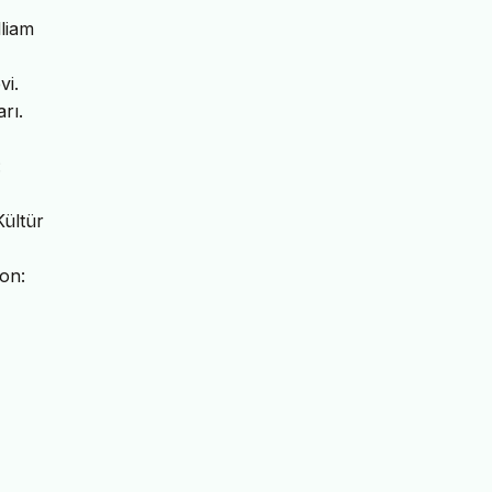
lliam
vi.
rı.
:
Kültür
on: