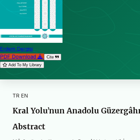
Erdem Dergisi
PDF Download
Cite
Add To My Library
TR
EN
Kral Yolu’nun Anadolu Güzergâh
Abstract