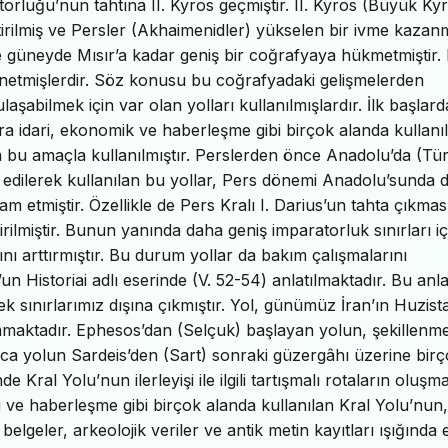
orluğu’nun tahtına II. Kyros geçmiştir. II. Kyros (Büyük Ky
irilmiş ve Persler (Akhaimenidler) yükselen bir ivme kazanmı
ve güneyde Mısır’a kadar geniş bir coğrafyaya hükmetmiştir.
 yönetmişlerdir. Söz konusu bu coğrafyadaki gelişmelerden
abilmek için var olan yolları kullanılmışlardır. İlk başlar
ra idari, ekonomik ve haberleşme gibi birçok alanda kullan
da bu amaçla kullanılmıştır. Perslerden önce Anadolu’da (Tür
 edilerek kullanılan bu yollar, Pers dönemi Anadolu’sunda d
 etmiştir. Özellikle de Pers Kralı I. Darius’un tahta çıkmas
irilmiştir. Bunun yanında daha geniş imparatorluk sınırları iç
ını arttırmıştır. Bu durum yollar da bakım çalışmalarını
un Historiai adlı eserinde (V. 52-54) anlatılmaktadır. Bu anla
ek sınırlarımız dışına çıkmıştır. Yol, günümüz İran’ın Huzist
lanmaktadır. Ephesos’dan (Selçuk) başlayan yolun, şekillenm
rıca yolun Sardeis’den (Sart) sonraki güzergâhı üzerine bir
 Kral Yolu’nun ilerleyişi ile ilgili tartışmalı rotaların oluşm
 ve haberleşme gibi birçok alanda kullanılan Kral Yolu’nun,
belgeler, arkeolojik veriler ve antik metin kayıtları ışığında 