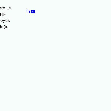
ere ve
jik
Höyük
 doğu