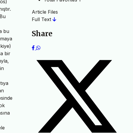
ros)
ştır.
Article Files
 Bu
Full Text
da bu
Share
ılmaya
kiye)
a bir
ıyla,
in
tıya
an
esinde
çok
asına
ele