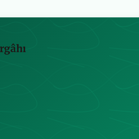
rgâhı