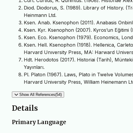
Curt. Curtius, R. Qunintus. (1908). Historiae Al
Diod. Diodorus, S. (1989). Library of History. (
Heinmann Ltd.
Ksen. Anab. Ksenophon (2011). Anabasis Onbinler
Ksen. Kyr. Ksenophon (2007). Kyros’un Eğitimi (K
Ksen. Eco. Ksenophon (1979). Economics, Londo
Ksen. Hell. Ksenophon (1918). Hellenica, Carlet
Harvard Unıversity Press, MA: Harward Universi
Hdt. Herodotos (2017). Historiai (Tarih), Münteki
Yayınları.
Pl. Platon (1967). Laws, Plato in Twelve Volume
Harvard University Press, William Heinemann Ltd.
Show All References(54)
Details
Primary Language