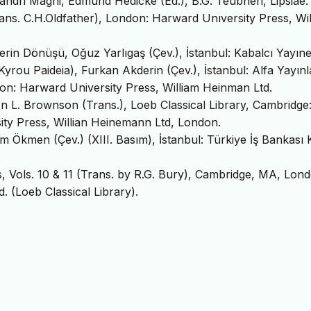
exandri Magni, Edmund Hedicke (Ed.), B.G. Teubneri, Lipsiae.
Trans. C.H.Oldfather), London: Harward Unıversity Press, Wi
in Dönüşü, Oğuz Yarlıgaş (Çev.), İstanbul: Kabalcı Yayıne
yrou Paideia), Furkan Akderin (Çev.), İstanbul: Alfa Yayınla
n: Harward University Press, William Heinman Ltd.
on L. Brownson (Trans.), Loeb Classical Library, Cambridge
ty Press, Willian Heinemann Ltd, London.
m Ökmen (Çev.) (XIII. Basım), İstanbul: Türkiye İş Bankası 
s, Vols. 10 & 11 (Trans. by R.G. Bury), Cambridge, MA, Lond
 (Loeb Classical Library).