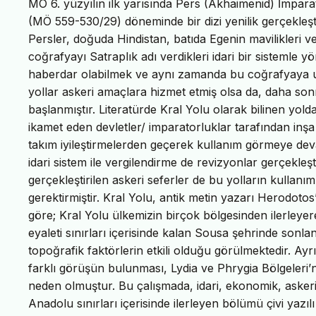
MÖ 6. yüzyılın ilk yarısında Pers (Akhaimenid) İmparat
(MÖ 559-530/29) döneminde bir dizi yenilik gerçekleşt
Persler, doğuda Hindistan, batıda Egenin mavilikleri 
coğrafyayı Satraplık adı verdikleri idari bir sistemle
haberdar olabilmek ve aynı zamanda bu coğrafyaya ulaş
yollar askeri amaçlara hizmet etmiş olsa da, daha son
başlanmıştır. Literatürde Kral Yolu olarak bilinen yol
ikamet eden devletler/ imparatorluklar tarafından inşa
takım iyileştirmelerden geçerek kullanım görmeye devam
idari sistem ile vergilendirme de revizyonlar gerçekleşt
gerçekleştirilen askeri seferler de bu yolların kullanım
gerektirmiştir. Kral Yolu, antik metin yazarı Herodotos’
göre; Kral Yolu ülkemizin birçok bölgesinden ilerleyer
eyaleti sınırları içerisinde kalan Sousa şehrinde son
topoğrafik faktörlerin etkili olduğu görülmektedir. Ay
farklı görüşün bulunması, Lydia ve Phrygia Bölgeleri’nde
neden olmuştur. Bu çalışmada, idari, ekonomik, askeri
Anadolu sınırları içerisinde ilerleyen bölümü çivi yazılı 