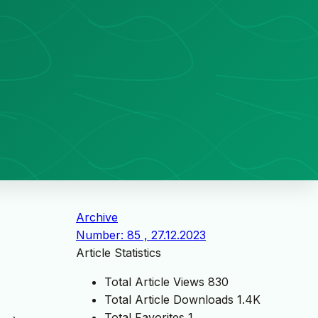
Archive
Number: 85 , 27.12.2023
Article Statistics
Total Article Views
830
Total Article Downloads
1.4K
Total Favorites
1