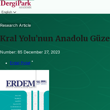
English
Login
Research Article
Kral Yolu’nun Anadolu Güze
Number: 85
December 27, 2023
*
Erdal Polat