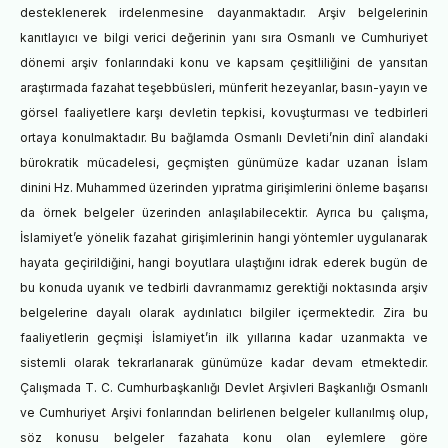
desteklenerek irdelenmesine dayanmaktadır. Arşiv belgelerinin
kanıtlayıcı ve bilgi verici değerinin yanı sıra Osmanlı ve Cumhuriyet
dönemi arşiv f
onlarındaki konu ve kapsam çeşitliliğini de yansıtan
araştırmada fazahat teşebbüsleri, münferit hezeyanlar, basın-yayın ve
görsel faaliyetlere karşı devletin tepkisi, kovuşturması ve tedbirleri
ortaya konulmaktadır. Bu bağlamda Osmanlı Devleti’nin dinî alandaki
bürokratik mücadelesi, geçmişten günümüze kadar uzanan İslam
dinini Hz. Muhammed üzerinden yıpratma girişimlerini önleme başarısı
da örnek belgeler üzerinden anlaşılabilecektir. Ayrıca bu çalışma,
İslamiyet’e yönelik fazahat girişimlerinin hangi yöntemler uygulanarak
hayata geçirildiğini, hangi boyutlara ulaştığını idrak ederek bugün de
bu konuda uyanık ve tedbirli davranmamız gerektiği noktasında arşiv
belgelerine dayalı olarak aydınlatıcı bilgiler içermektedir. Zira bu
faaliyetlerin geçmişi İslamiyet’in ilk yıllarına kadar uzanmakta ve
sistemli olarak tekrarlanarak günümüze kadar devam etmektedir.
Çalışmada T. C. Cumhurbaşkanlığı Devlet Arşivleri Başkanlığı Osmanlı
ve Cumhuriyet Arşivi fonlarından belirlenen belgeler kullanılmış olup,
söz konusu belgeler fazahata konu olan eylemlere göre