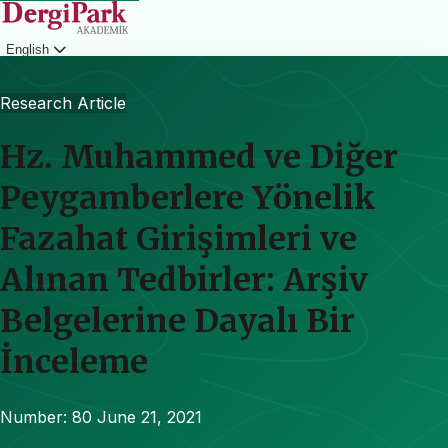
English
Login
Research Article
Hz. Muhammed ve Diğer
Peygamberlere Yönelik
Fazahat Girişimleri ve
Alınan Tedbirler: Arşiv
Belgelerine Dayalı Bir
İnceleme
Number: 80
June 21, 2021