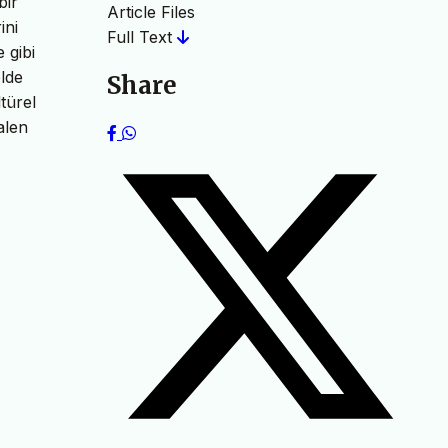
bir
Article Files
ini
Full Text
 gibi
elde
Share
ltürel
alen