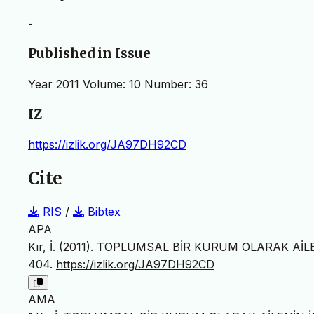
-
Published in Issue
Year 2011 Volume: 10 Number: 36
IZ
https://izlik.org/JA97DH92CD
Cite
RIS
/
Bibtex
APA
Kır, İ. (2011). TOPLUMSAL BİR KURUM OLARAK AİL
404.
https://izlik.org/JA97DH92CD
AMA