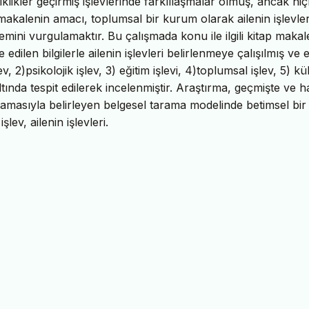
klikler geçirmiş işlevlerinde farklılaşmalar olmuş, ancak hiç
makalenin amacı, toplumsal bir kurum olarak ailenin işlevler
emini vurgulamaktır. Bu çalışmada konu ile ilgili kitap makale
 edilen bilgilerle ailenin işlevleri belirlenmeye çalışılmış ve 
ev, 2)psikolojik işlev, 3) eğitim işlevi, 4)toplumsal işlev, 5) kü
ltında tespit edilerek incelenmiştir. Araştırma, geçmişte ve h
amasıyla belirleyen belgesel tarama modelinde betimsel bir
ev, ailenin işlevleri.