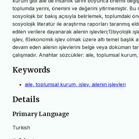
kurum gibi aile de insanlık tarihi boyunca önemli değişi
toplumda yerini, önemini ve değerini yitirmemiştir. Bu 
sosyolojik bir bakış açısıyla belirlemek, toplumdaki ön
sosyolojik literatür ile araştırma raporları taranmış elde
edilen verilere dayanarak ailenin işlevleri;1)biyolojik işl
işlev, 6)ekonomik işlev olmak üzere altı temel başlık a
devam eden ailenin işlevlerini belge veya doküman tar
çalışmadır. Anahtar sözcükler: aile, toplumsal kurum, işl
Keywords
aile, toplumsal kurum, işlev, ailenin işlevleri
Details
Primary Language
Turkish