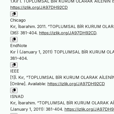
1.Kır İ. TOPLUMSAL BİR KURUM OLARAK AİLENİN İ
https://izlik.org/JA97DH92CD
Chicago
Kır, İbarahim. 2011. “TOPLUMSAL BİR KURUM OLAR
(36): 381-404.
https://izlik.org/JA97DH92CD
.
EndNote
Kır İ (January 1, 2011) TOPLUMSAL BİR KURUM OLARA
381–404.
IEEE
[1]İ. Kır, “TOPLUMSAL BİR KURUM OLARAK AİLENİN
[Online]. Available:
https://izlik.org/JA97DH92CD
ISNAD
Kır, İbarahim. “TOPLUMSAL BİR KURUM OLARAK Aİ
(January 1, 2011): 381-404.
https://izlik.org/JA97DH