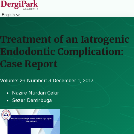
English
Login
Treatment of an Iatrogenic
Endodontic Complication:
Case Report
Volume: 26
Number: 3
December 1, 2017
Nazire Nurdan Çakır
Sezer Demirbuga