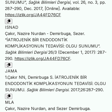
SUNUMU”,
Sağlık Bilimleri Dergisi
, vol. 26, no. 3, pp.
287–290, Dec. 2017, [Online]. Available:
https://izlik.org/JA44FD76CF
ISNAD
Çakır, Nazire Nurdan - Demirbuga, Sezer.
“İATROJENİK BİR ENDODONTİK
KOMPLİKASYONUN TEDAVİSİ: OLGU SUNUMU”.
Sağlık Bilimleri Dergisi
26/3 (December 1, 2017): 287-
290.
https://izlik.org/JA44FD76CF
.
JAMA
1.Çakır NN, Demirbuga S. İATROJENİK BİR
ENDODONTİK KOMPLİKASYONUN TEDAVİSİ: OLGU
SUNUMU.
Sağlık Bilimleri Dergisi
. 2017;26:287–290.
MLA
Çakır, Nazire Nurdan, and Sezer Demirbuga.