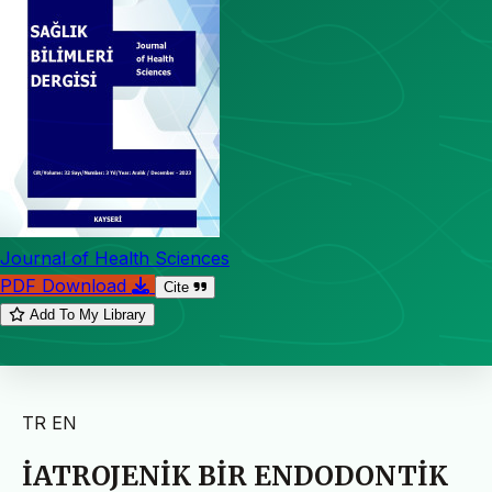
Journal of Health Sciences
PDF Download
Cite
Add To My Library
TR
EN
İATROJENİK BİR ENDODONTİK