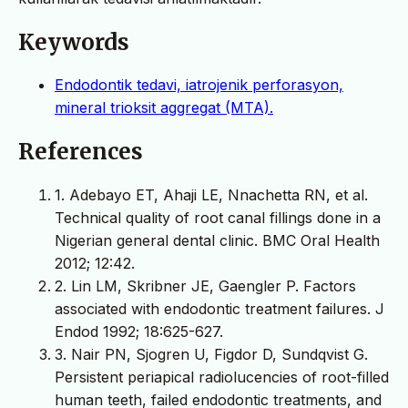
Keywords
Endodontik tedavi, iatrojenik perforasyon,
mineral trioksit aggregat (MTA).
References
1. Adebayo ET, Ahaji LE, Nnachetta RN, et al.
Technical quality of root canal fillings done in a
Nigerian general dental clinic. BMC Oral Health
2012; 12:42.
2. Lin LM, Skribner JE, Gaengler P. Factors
associated with endodontic treatment failures. J
Endod 1992; 18:625-627.
3. Nair PN, Sjogren U, Figdor D, Sundqvist G.
Persistent periapical radiolucencies of root-filled
human teeth, failed endodontic treatments, and