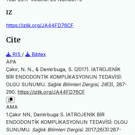
IZ
https://izlik.org/JA44FD76CF
Cite
RIS
/
Bibtex
APA
Çakır, N. N., & Demirbuga, S. (2017). İATROJENİK
BİR ENDODONTİK KOMPLİKASYONUN TEDAVİSİ:
OLGU SUNUMU.
Sağlık Bilimleri Dergisi
,
26
(3), 287-
290.
https://izlik.org/JA44FD76CF
AMA
1.Çakır NN, Demirbuga S. İATROJENİK BİR
ENDODONTİK KOMPLİKASYONUN TEDAVİSİ: OLGU
SUNUMU.
Sağlık Bilimleri Dergisi
. 2017;26(3):287-