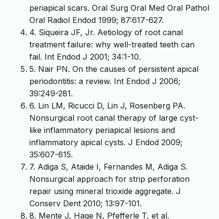
periapical scars. Oral Surg Oral Med Oral Pathol
Oral Radiol Endod 1999; 87:617-627.
4. Siqueira JF, Jr. Aetiology of root canal
treatment failure: why well-treated teeth can
fail. Int Endod J 2001; 34:1-10.
5. Nair PN. On the causes of persistent apical
periodontitis: a review. Int Endod J 2006;
39:249-281.
6. Lin LM, Ricucci D, Lin J, Rosenberg PA.
Nonsurgical root canal therapy of large cyst-
like inflammatory periapical lesions and
inflammatory apical cysts. J Endod 2009;
35:607-615.
7. Adiga S, Ataide I, Fernandes M, Adiga S.
Nonsurgical approach for strip perforation
repair using mineral trioxide aggregate. J
Conserv Dent 2010; 13:97-101.
8. Mente J, Hage N, Pfefferle T, et al.