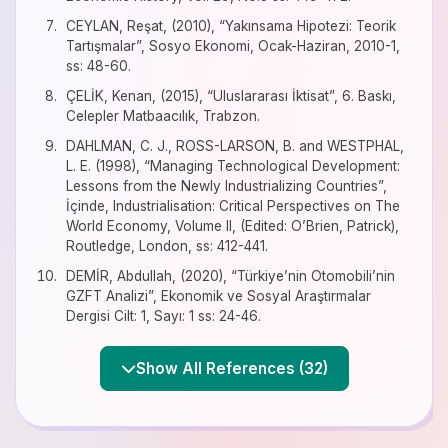
CEYLAN, Reşat, (2010), “Yakınsama Hipotezi: Teorik
Tartışmalar”, Sosyo Ekonomi, Ocak-Haziran, 2010-1,
ss: 48-60.
ÇELİK, Kenan, (2015), “Uluslararası İktisat”, 6. Baskı,
Celepler Matbaacılık, Trabzon.
DAHLMAN, C. J., ROSS-LARSON, B. and WESTPHAL,
L. E. (1998), “Managing Technological Development:
Lessons from the Newly Industrializing Countries”,
İçinde, Industrialisation: Critical Perspectives on The
World Economy, Volume II, (Edited: O’Brien, Patrick),
Routledge, London, ss: 412-441.
DEMİR, Abdullah, (2020), “Türkiye’nin Otomobili’nin
GZFT Analizi”, Ekonomik ve Sosyal Araştırmalar
Dergisi Cilt: 1, Sayı: 1 ss: 24-46.
Show All References (32)