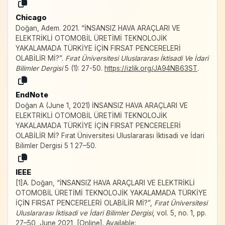
Chicago
Doğan, Adem. 2021. “İNSANSIZ HAVA ARAÇLARI VE
ELEKTRİKLİ OTOMOBİL ÜRETİMİ TEKNOLOJİK
YAKALAMADA TÜRKİYE İÇİN FIRSAT PENCERELERİ
OLABİLİR Mİ?”.
Fırat Üniversitesi Uluslararası İktisadi Ve İdari
Bilimler Dergisi
5 (1): 27-50.
https://izlik.org/JA94NB63ST
.
EndNote
Doğan A (June 1, 2021) İNSANSIZ HAVA ARAÇLARI VE
ELEKTRİKLİ OTOMOBİL ÜRETİMİ TEKNOLOJİK
YAKALAMADA TÜRKİYE İÇİN FIRSAT PENCERELERİ
OLABİLİR Mİ? Fırat Üniversitesi Uluslararası İktisadi ve İdari
Bilimler Dergisi 5 1 27–50.
IEEE
[1]A. Doğan, “İNSANSIZ HAVA ARAÇLARI VE ELEKTRİKLİ
OTOMOBİL ÜRETİMİ TEKNOLOJİK YAKALAMADA TÜRKİYE
İÇİN FIRSAT PENCERELERİ OLABİLİR Mİ?”,
Fırat Üniversitesi
Uluslararası İktisadi ve İdari Bilimler Dergisi
, vol. 5, no. 1, pp.
27–50, June 2021, [Online]. Available: