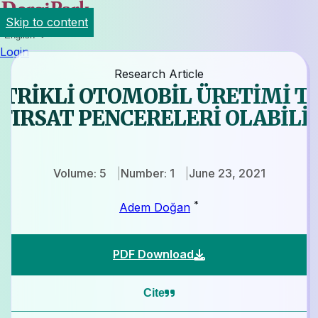
Skip to content
English
Login
Research Article
EKTRİKLİ OTOMOBİL ÜRETİMİ 
 FIRSAT PENCERELERİ OLABİLİ
Volume: 5
Number: 1
June 23, 2021
*
Adem Doğan
PDF Download
Cite