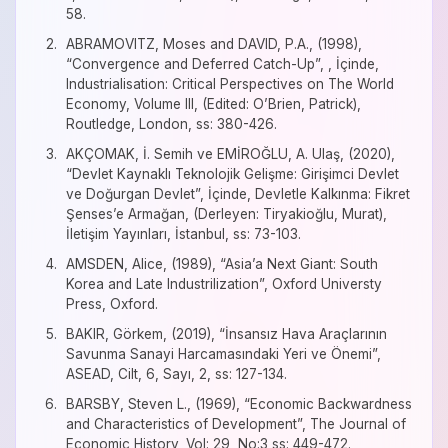
58.
ABRAMOVITZ, Moses and DAVID, P.A., (1998),
“Convergence and Deferred Catch-Up”, , İçinde,
Industrialisation: Critical Perspectives on The World
Economy, Volume III, (Edited: O’Brien, Patrick),
Routledge, London, ss: 380-426.
AKÇOMAK, İ. Semih ve EMİROĞLU, A. Ulaş, (2020),
“Devlet Kaynaklı Teknolojik Gelişme: Girişimci Devlet
ve Doğurgan Devlet”, İçinde, Devletle Kalkınma: Fikret
Şenses’e Armağan, (Derleyen: Tiryakioğlu, Murat),
İletişim Yayınları, İstanbul, ss: 73-103.
AMSDEN, Alice, (1989), “Asia’a Next Giant: South
Korea and Late Industrilization”, Oxford Universty
Press, Oxford.
BAKIR, Görkem, (2019), “İnsansız Hava Araçlarının
Savunma Sanayi Harcamasındaki Yeri ve Önemi”,
ASEAD, Cilt, 6, Sayı, 2, ss: 127-134.
BARSBY, Steven L., (1969), “Economic Backwardness
and Characteristics of Development”, The Journal of
Economic History, Vol: 29, No:3 ss: 449-472.