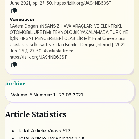
June 2021, pp. 27-50,
https://izlik.org/JA94NB63ST
.
Vancouver
1.Adem Doğan. İNSANSIZ HAVA ARAÇLARI VE ELEKTRİKLİ
OTOMOBİL ÜRETİMİ TEKNOLOJİK YAKALAMADA TÜRKİYE
İÇİN FIRSAT PENCERELERİ OLABİLİR Mİ? Fırat Üniversitesi
Uluslararası İktisadi ve İdari Bilimler Dergisi [Internet]. 2021
Jun. 1;5(1):27-50. Available from:
https://izlik.org/JA94NB63ST
Archive
Volume: 5 Number: 1 , 23.06.2021
Article Statistics
Total Article Views
512
Total Article Downloads
1.5K