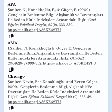
APA
Şanlıer, N., Konaklıoğlu, E., & Güçer, E. (2009).
Gençlerin Beslenme Bilgi, Alışkanlık ve Davranışları
İle Beden Kütle İndeksleri Arasındaki İlişki.
Gazi
Eğitim Fakültesi Dergisi
,
29
(2), 333-352.
https://izlik.org/JA36KE42TU
AMA
1.Şanlıer N, Konaklıoğlu E, Güçer E. Gençlerin
Beslenme Bilgi, Alışkanlık ve Davranışları İle Beden
Kütle İndeksleri Arasındaki İlişki.
GUJGEF
.
2009;29(2):333-352.
https://izlik.org/JA36KE42TU
Chicago
Şanlıer, Nevin, Ece Konaklıoğlu, and Evren Güçer.
2009. “Gençlerin Beslenme Bilgi, Alışkanlık Ve
Davranışları İle Beden Kütle İndeksleri Arasındaki
İlişki”.
Gazi Eğitim Fakültesi Dergisi
29 (2): 333-52.
https://izlik.org/JA36KE42TU
.