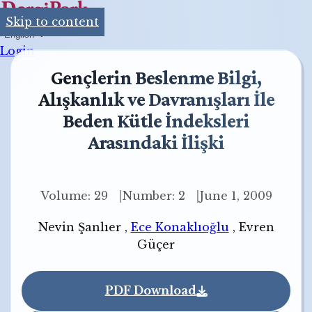
Skip to content
English
Login
Gençlerin Beslenme Bilgi,
Alışkanlık ve Davranışları İle
Beden Kütle İndeksleri
Arasındaki İlişki
Volume: 29
Number: 2
June 1, 2009
Nevin Şanlıer
,
Ece Konaklıoğlu
,
Evren
Güçer
PDF Download