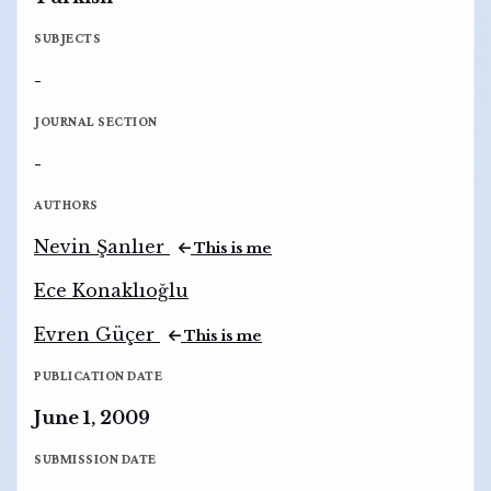
SUBJECTS
-
JOURNAL SECTION
-
AUTHORS
Nevin Şanlıer
This is me
Ece Konaklıoğlu
Evren Güçer
This is me
PUBLICATION DATE
June 1, 2009
SUBMISSION DATE