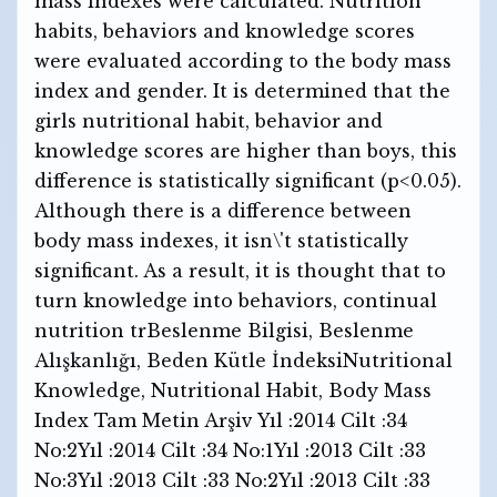
mass indexes were calculated. Nutrition
habits, behaviors and knowledge scores
were evaluated according to the body mass
index and gender. It is determined that the
girls nutritional habit, behavior and
knowledge scores are higher than boys, this
difference is statistically significant (p<0.05).
Although there is a difference between
body mass indexes, it isn\'t statistically
significant. As a result, it is thought that to
turn knowledge into behaviors, continual
nutrition trBeslenme Bilgisi, Beslenme
Alışkanlığı, Beden Kütle İndeksiNutritional
Knowledge, Nutritional Habit, Body Mass
Index Tam Metin Arşiv Yıl :2014 Cilt :34
No:2Yıl :2014 Cilt :34 No:1Yıl :2013 Cilt :33
No:3Yıl :2013 Cilt :33 No:2Yıl :2013 Cilt :33