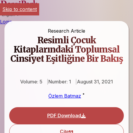
Skip to content
English
Login
Research Article
Resimli Çocuk
Kitaplarındaki Toplumsal
Cinsiyet Eşitliğine Bir Bakış
Volume: 5
Number: 1
August 31, 2021
*
Özlem Batmaz
PDF Download
Cite