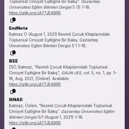
Toplumsal Cinsiyet Eşitliğine Bir Bakış”.
Gaziantep
Üniversitesi Eğitim Bilimleri Dergisi
5 (1): 1-18.
https://izlik.org/JA77JE49RR
.
EndNote
Batmaz Ö (August 1, 2021) Resimli Çocuk Kitaplarındaki
Toplumsal Cinsiyet Eşitliğine Bir Bakış. Gaziantep
Üniversitesi Eğitim Bilimleri Dergisi 5 1 1–18.
IEEE
[1]Ö. Batmaz, “Resimli Çocuk Kitaplarındaki Toplumsal
Cinsiyet Eşitliğine Bir Bakış”,
GAUN-JES
, vol. 5, no. 1, pp. 1–
18, Aug. 2021, [Online]. Available:
https://izlik.org/JA77JE49RR
ISNAD
Batmaz, Özlem. “Resimli Çocuk Kitaplarındaki Toplumsal
Cinsiyet Eşitliğine Bir Bakış”.
Gaziantep Üniversitesi Eğitim
Bilimleri Dergisi
5/1 (August 1, 2021): 1-18.
https://izlik.org/JA77JE49RR
.