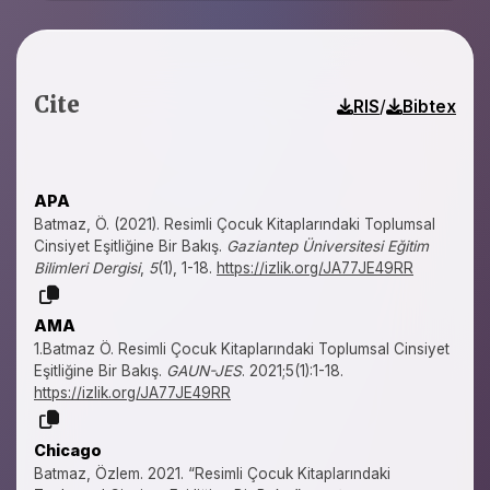
Cite
/
RIS
Bibtex
APA
Batmaz, Ö. (2021). Resimli Çocuk Kitaplarındaki Toplumsal
Cinsiyet Eşitliğine Bir Bakış.
Gaziantep Üniversitesi Eğitim
Bilimleri Dergisi
,
5
(1), 1-18.
https://izlik.org/JA77JE49RR
AMA
1.Batmaz Ö. Resimli Çocuk Kitaplarındaki Toplumsal Cinsiyet
Eşitliğine Bir Bakış.
GAUN-JES
. 2021;5(1):1-18.
https://izlik.org/JA77JE49RR
Chicago
Batmaz, Özlem. 2021. “Resimli Çocuk Kitaplarındaki