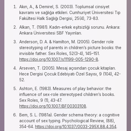
Akın, A., & Demirel, S. (2003). Toplumsal cinsiyet
kavramı ve sağlığa etkileri. Cumhuriyet Üniversitesi Tıp
Fakültesi Halk Sağlığı Dergisi, 25(4), 73-83.
Alkan, T. (1981). Kadın-erkek eşitsizliği sorunu. Ankara:
Ankara Üniversitesi SBF Yayınları.
Anderson, D. A. & Hamilton, M. (2005). Gender role
stereotyping of parents in children’s picture books: the
invisible father. Sex Roles, 52(3-4), 145–151.
https://doi.org/10.1007/s11199-005-1290-8
.
Arseven, T. (2005). Mesaj açısından çocuk kitapları.
Hece Dergisi Çocuk Edebiyatı Özel Sayısı, 9 (104), 42-
52.
Ashton, E. (1983). Measures of play behavior: the
influence of sex-role stereotyped children’s books.
Sex Roles, 9 (1), 43-47.
https://doi.org/10.1007/BF00303108
.
Bem, S. L. (1981a). Gender schema theory: a cognitive
account of sex typing. Psychological Review, (88),
354-64.
https://doi.org/10.1037/0033-295X.88.4.354
.