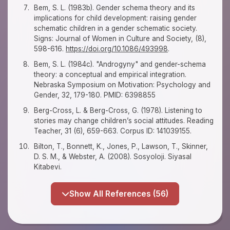
Bem, S. L. (1983b). Gender schema theory and its
implications for child development: raising gender
schematic children in a gender schematic society.
Signs: Journal of Women in Culture and Society, (8),
598-616.
https://doi.org/10.1086/493998
.
Bem, S. L. (1984c). "Androgyny" and gender-schema
theory: a conceptual and empirical integration.
Nebraska Symposium on Motivation: Psychology and
Gender, 32, 179-180. PMID: 6398855
Berg-Cross, L. & Berg-Cross, G. (1978). Listening to
stories may change children’s social attitudes. Reading
Teacher, 31 (6), 659-663. Corpus ID: 141039155.
Bilton, T., Bonnett, K., Jones, P., Lawson, T., Skinner,
D. S. M., & Webster, A. (2008). Sosyoloji. Siyasal
Kitabevi.
Show All References (56)