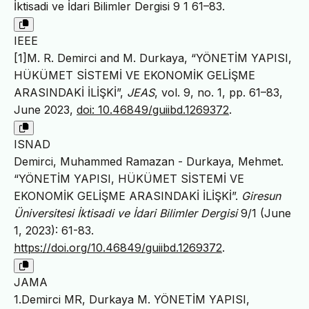
İktisadi ve İdari Bilimler Dergisi 9 1 61–83.
IEEE
[1]M. R. Demirci and M. Durkaya, “YÖNETİM YAPISI,
HÜKÜMET SİSTEMİ VE EKONOMİK GELİŞME
ARASINDAKİ İLİŞKİ”,
JEAS
, vol. 9, no. 1, pp. 61–83,
June 2023,
doi: 10.46849/guiibd.1269372
.
ISNAD
Demirci, Muhammed Ramazan - Durkaya, Mehmet.
“YÖNETİM YAPISI, HÜKÜMET SİSTEMİ VE
EKONOMİK GELİŞME ARASINDAKİ İLİŞKİ”.
Giresun
Üniversitesi İktisadi ve İdari Bilimler Dergisi
9/1 (June
1, 2023): 61-83.
https://doi.org/10.46849/guiibd.1269372
.
JAMA
1.Demirci MR, Durkaya M. YÖNETİM YAPISI,