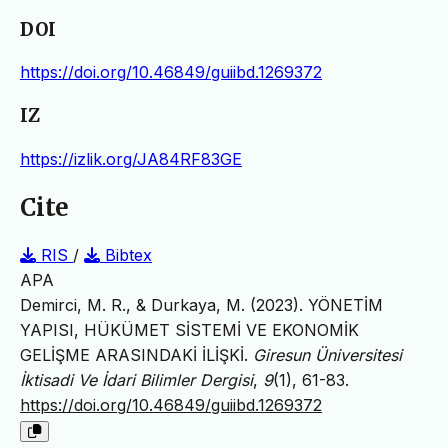
DOI
https://doi.org/10.46849/guiibd.1269372
IZ
https://izlik.org/JA84RF83GE
Cite
RIS
/
Bibtex
APA
Demirci, M. R., & Durkaya, M. (2023). YÖNETİM
YAPISI, HÜKÜMET SİSTEMİ VE EKONOMİK
GELİŞME ARASINDAKİ İLİŞKİ.
Giresun Üniversitesi
İktisadi Ve İdari Bilimler Dergisi
,
9
(1), 61-83.
https://doi.org/10.46849/guiibd.1269372