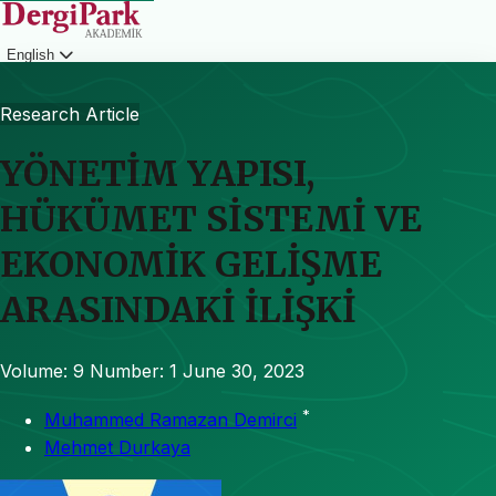
English
Login
Research Article
YÖNETİM YAPISI,
HÜKÜMET SİSTEMİ VE
EKONOMİK GELİŞME
ARASINDAKİ İLİŞKİ
Volume: 9
Number: 1
June 30, 2023
*
Muhammed Ramazan Demirci
Mehmet Durkaya