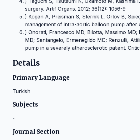
) Taguchi S, Tsutsumi K, Okamoto M, Kashima I. 
surgery. Artif Organs. 2012; 36(12): 1056-9
) Kogan A, Preisman S, Sternik L, Orlov B, Spie
management of intra-aortic balloon pump after c
) Onorati, Francesco MD; Bilotta, Massimo MD
MD; Santangelo, Ermenegildo MD; Renzulli, Attili
pump in a severely atherosclerotic patient. Crit
Details
Primary Language
Turkish
Subjects
-
Journal Section