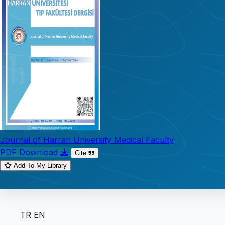
Journal of Harran University Medical Faculty
PDF Download
Cite
Add To My Library
TR
EN