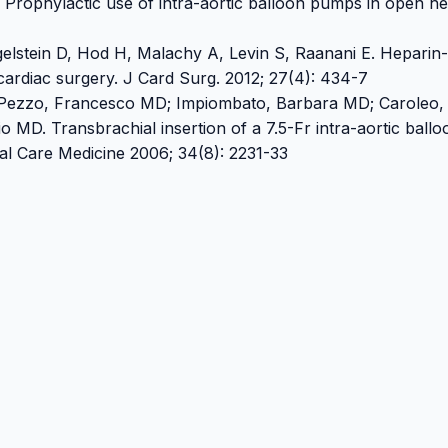
Prophylactic use of intra-aortic balloon pumps in open he
gelstein D, Hod H, Malachy A, Levin S, Raanani E. Heparin-
ardiac surgery. J Card Surg. 2012; 27(4): 434-7
; Pezzo, Francesco MD; Impiombato, Barbara MD; Caroleo,
o MD. Transbrachial insertion of a 7.5-Fr intra-aortic ballo
ical Care Medicine 2006; 34(8): 2231-33