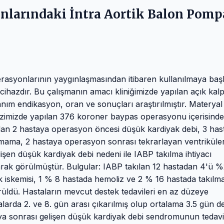
nlarındaki İntra Aortik Balon Pomp
rasyonlarının yaygınlaşmasından itibaren kullanılmaya baş
 cihazdır. Bu çalışmanın amacı kliniğimizde yapılan açık kal
nım endikasyon, oran ve sonuçları araştırılmıştır. Materyal
zimizde yapılan 376 koroner baypas operasyonu içerisinde
adan 2 hastaya operasyon öncesi düşük kardiyak debi, 3 has
ama, 2 hastaya operasyon sonrası tekrarlayan ventriküle
şen düşük kardiyak debi nedeni ile IABP takılma ihtiyacı
larak görülmüştür. Bulgular: IABP takılan 12 hastadan 4'ü 
k iskemisi, 1 % 8 hastada hemoliz ve 2 % 16 hastada takılm
ldü. Hastaların mevcut destek tedavileri en az düzeye
stalarda 2. ve 8. gün arası çıkarılmış olup ortalama 3.5 gün d
eya sonrası gelişen düşük kardiyak debi sendromunun tedav