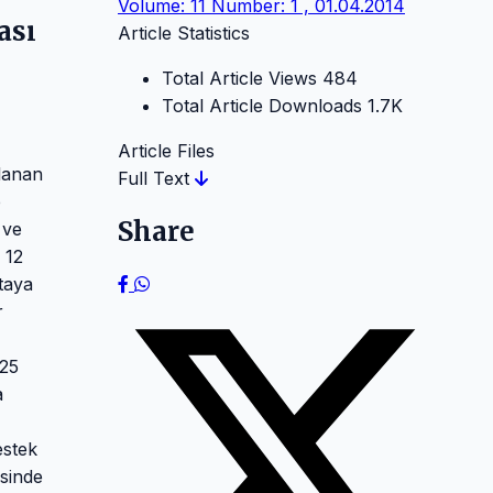
Volume: 11 Number: 1 , 01.04.2014
ası
Article Statistics
Total Article Views
484
Total Article Downloads
1.7K
Article Files
lanan
Full Text
p
Share
 ve
 12
taya
r
%25
a
estek
isinde