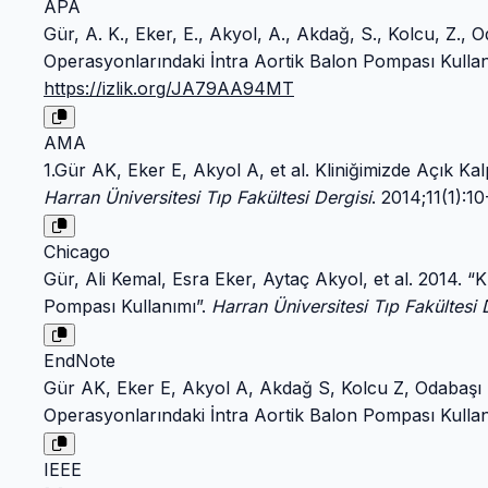
APA
Gür, A. K., Eker, E., Akyol, A., Akdağ, S., Kolcu, Z., 
Operasyonlarındaki İntra Aortik Balon Pompası Kulla
https://izlik.org/JA79AA94MT
AMA
1.Gür AK, Eker E, Akyol A, et al. Kliniğimizde Açık K
Harran Üniversitesi Tıp Fakültesi Dergisi
. 2014;11(1):1
Chicago
Gür, Ali Kemal, Esra Eker, Aytaç Akyol, et al. 2014. “
Pompası Kullanımı”.
Harran Üniversitesi Tıp Fakültesi 
EndNote
Gür AK, Eker E, Akyol A, Akdağ S, Kolcu Z, Odabaşı D
Operasyonlarındaki İntra Aortik Balon Pompası Kullanım
IEEE