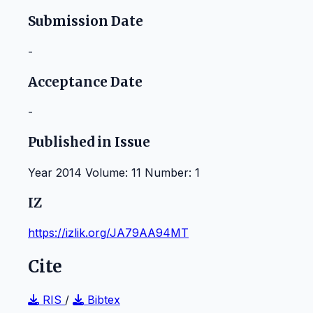
Submission Date
-
Acceptance Date
-
Published in Issue
Year 2014 Volume: 11 Number: 1
IZ
https://izlik.org/JA79AA94MT
Cite
RIS
/
Bibtex