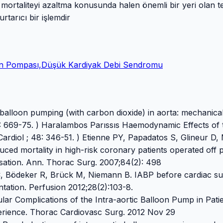
ortaliteyi azaltma konusunda halen önemli bir yeri olan t
tarıcı bir işlemdir
alon Pompası,Düşük Kardiyak Debi Sendromu
balloon pumping (with carbon dioxide) in aorta: mechanica
 63: 669-75. ) Haralambos Parıssıs Haemodynamic Effects of 
ardiol ; 48: 346-51. ) Etienne PY, Papadatos S, Glineur D,
ced mortality in high-risk coronary patients operated off
lsation. Ann. Thorac Surg. 2007;84(2): 498
C, Bödeker R, Brück M, Niemann B. IABP before cardiac su
ntation. Perfusion 2012;28(2):103-8.
lar Complications of the Intra-aortic Balloon Pump in Pati
erience. Thorac Cardiovasc Surg. 2012 Nov 29