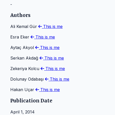
-
Authors
Ali Kemal Gür
This is me
Esra Eker
This is me
Aytaç Akyol
This is me
Serkan Akdağ
This is me
Zekeriya Kolcu
This is me
Dolunay Odabaşı
This is me
Hakan Uçar
This is me
Publication Date
April 1, 2014