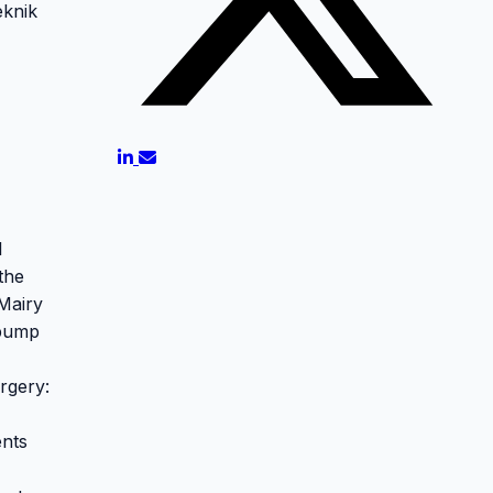
eknik
l
the
 Mairy
 pump
rgery:
ents