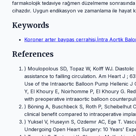
farmakolojik tedaviye rağmen düzelmeme sonrasında m
cihazdır. Uygun endikasyon ve zamanlama ile hayat kur
Keywords
Koroner arter baypas cerrahisi,İntra Aortik B
References
) Moulopolous SD, Topaz W, Kolff WJ. Diastolic 
assistance to failling circulation. Am Heart J ;
Use of the Intraaortic Balloon Pump Hellenic J C
Y, El Khoury E, Noirhomme P, El Khoury G. Redu
with preoperative intraaortic balloon counterpu
) Böning A, Buschbeck S, Roth P, Scheibelhut 
clinical benefit compared to intraoperative impla
) Yuksel V, Huseyın S, Ozdemır AC, Ege T. Vascu
Undergoing Open Heart Surgery: 10 Years' Exp