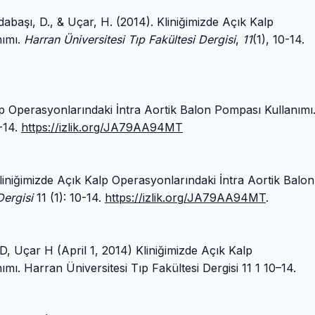
Odabaşı, D., & Uçar, H. (2014). Kliniğimizde Açık Kalp
nımı.
Harran Üniversitesi Tıp Fakültesi Dergisi
,
11
(1), 10-14.
alp Operasyonlarındaki İntra Aortik Balon Pompası Kullanımı
0-14.
https://izlik.org/JA79AA94MT
Kliniğimizde Açık Kalp Operasyonlarındaki İntra Aortik Balon
Dergisi
11 (1): 10-14.
https://izlik.org/JA79AA94MT
.
, Uçar H (April 1, 2014) Kliniğimizde Açık Kalp
ı. Harran Üniversitesi Tıp Fakültesi Dergisi 11 1 10–14.