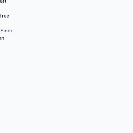
art
free
 Santo
on