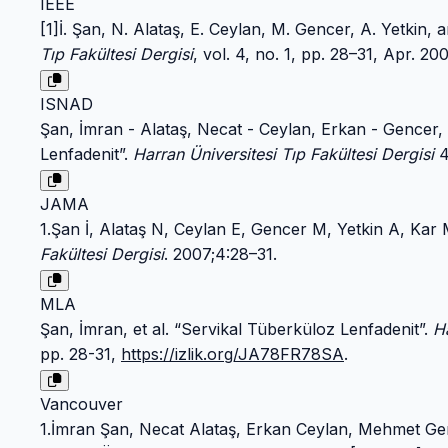
IEEE
[1]İ. Şan, N. Alataş, E. Ceylan, M. Gencer, A. Yetkin, 
Tıp Fakültesi Dergisi
, vol. 4, no. 1, pp. 28–31, Apr. 20
ISNAD
Şan, İmran - Alataş, Necat - Ceylan, Erkan - Gencer,
Lenfadenit”.
Harran Üniversitesi Tıp Fakültesi Dergisi
4
JAMA
1.Şan İ, Alataş N, Ceylan E, Gencer M, Yetkin A, Kar 
Fakültesi Dergisi
. 2007;4:28–31.
MLA
Şan, İmran, et al. “Servikal Tüberküloz Lenfadenit”.
Ha
pp. 28-31,
https://izlik.org/JA78FR78SA
.
Vancouver
1.İmran Şan, Necat Alataş, Erkan Ceylan, Mehmet Gen