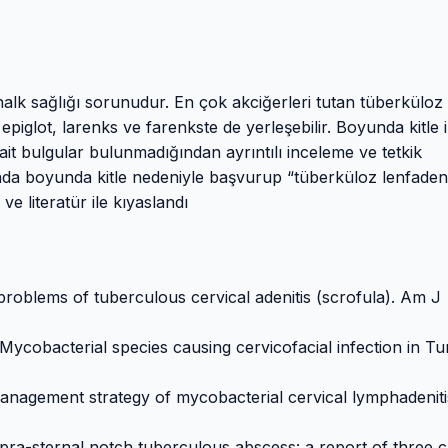
halk sağlığı sorunudur. En çok akciğerleri tutan tüberküloz
 epiglot, larenks ve farenkste de yerleşebilir. Boyunda kitle i
t bulgular bulunmadığından ayrıntılı inceleme ve tetkik
sında boyunda kitle nedeniyle başvurup “tüberküloz lenfadeni
e literatür ile kıyaslandı
problems of tuberculous cervical adenitis (scrofula). Am J
cobacterial species causing cervicofacial infection in Tu
anagement strategy of mycobacterial cervical lymphadeniti
Supra-sternal notch tuberculous abscess: a report of three c