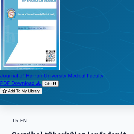
Journal of Harran University Medical Faculty
PDF Download
Cite
Add To My Library
TR
EN