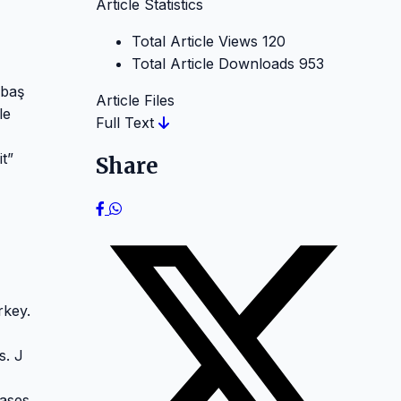
Article Statistics
Total Article Views
120
Total Article Downloads
953
 baş
Article Files
le
Full Text
t”
Share
rkey.
s. J
ases.