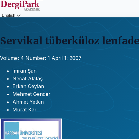
English
Login
Servikal tüberküloz lenfade
Volume: 4
Number: 1
April 1, 2007
İmran Şan
Necat Alataş
Erkan Ceylan
Mehmet Gencer
Ahmet Yetkin
Murat Kar