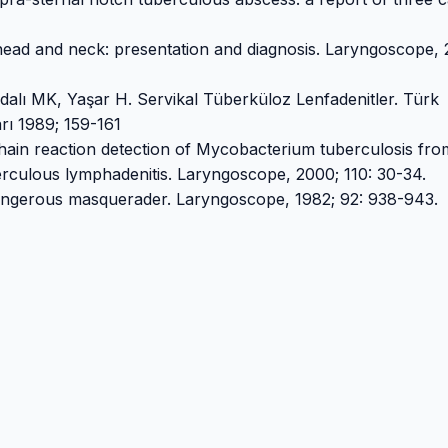
head and neck: presentation and diagnosis. Laryngoscope, 
Adalı MK, Yaşar H. Servikal Tüberküloz Lenfadenitler. Türk
rı 1989; 159-161
in reaction detection of Mycobacterium tuberculosis from
berculous lymphadenitis. Laryngoscope, 2000; 110: 30-34.
dangerous masquerader. Laryngoscope, 1982; 92: 938-943.