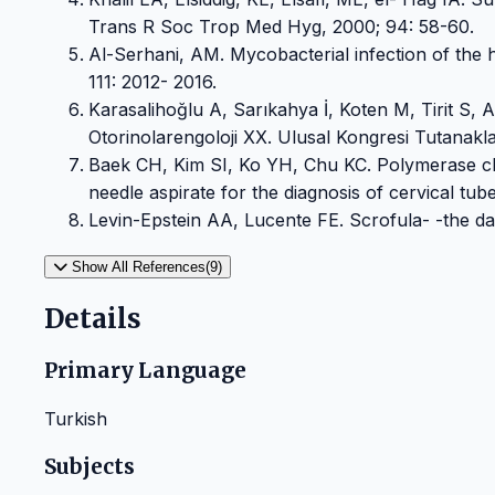
Trans R Soc Trop Med Hyg, 2000; 94: 58-60.
Al-Serhani, AM. Mycobacterial infection of the 
111: 2012- 2016.
Karasalihoğlu A, Sarıkahya İ, Koten M, Tirit S, 
Otorinolarengoloji XX. Ulusal Kongresi Tutanakla
Baek CH, Kim SI, Ko YH, Chu KC. Polymerase cha
needle aspirate for the diagnosis of cervical tu
Levin-Epstein AA, Lucente FE. Scrofula- -the 
Show All References(9)
Details
Primary Language
Turkish
Subjects