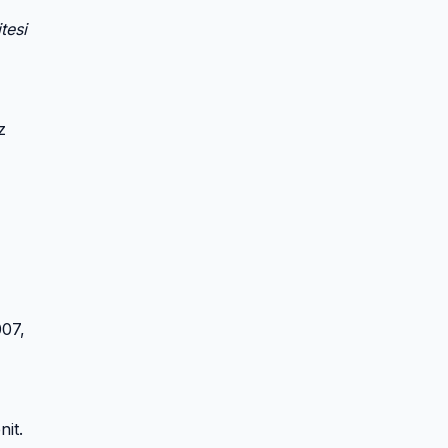
tesi
z
007,
it.