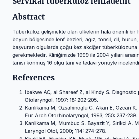
Servikal tüberküloz lenfadenit
Abstract
Tüberküloz gelişmekte olan ülkelerin hala önemli bir 
boyun bölgesinde lenf bezleri, ağız, tonsil, dil, burun,
başvuran olgularda çoğu kez akciğer tüberkülozuna ai
gerekmektedir. Kliniğimizde 1999 ila 2004 yılları ara
tanısı konmuş 16 olgu tanı ve tedavi yönüyle incelendi v
References
Ibekwe AO, al Shareef Z, al Kindy S. Diagnostic 
Otolaryngol, 1997; 18: 202-205.
Kanlikama M, Ozsahinoglu C, Akan E, Ozcan K. My
Eur Arch Otorhinolaryngol, 1993; 250: 237-239.
Kanlikama M, Mumbuc S, Bayazit Y, Sirikci A. M
Laryngol Otol, 2000; 114: 274-278.
Khalil EA, Elsiddig, KE, Elsafi, ME, el- Hag IA. 