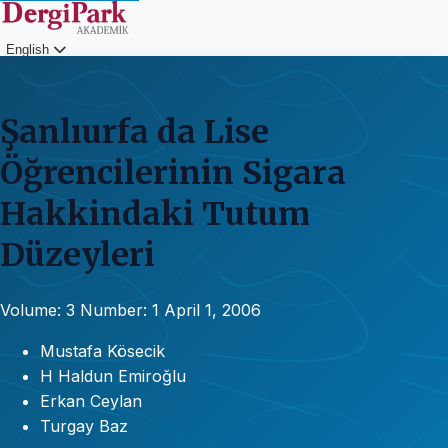
English
Login
Şanlıurfa da Lise
Öğrencilerinin Sigara
Hakkindaki Tutum
Düzeyleri
Volume: 3
Number: 1
April 1, 2006
Mustafa Kösecik
H Haldun Emiroğlu
Erkan Ceylan
Turgay Baz