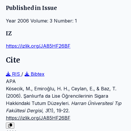
Published in Issue
Year 2006 Volume: 3 Number: 1
IZ
https://izlik.org/JA85HF26BF
Cite
RIS
/
Bibtex
APA
Kösecik, M., Emiroğlu, H. H., Ceylan, E., & Baz, T.
(2006). Şanlıurfa da Lise Öğrencilerinin Sigara
Hakkindaki Tutum Düzeyleri.
Harran Üniversitesi Tıp
Fakültesi Dergisi
,
3
(1), 19-22.
https://izlik.org/JA85HF26BF