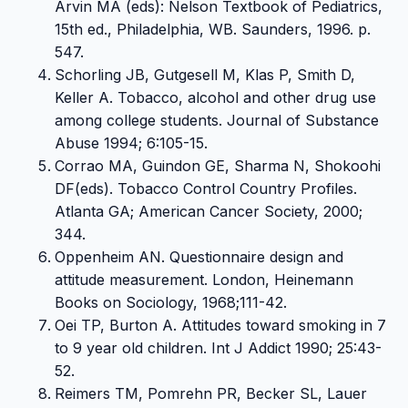
Arvin MA (eds): Nelson Textbook of Pediatrics,
15th ed., Philadelphia, WB. Saunders, 1996. p.
547.
Schorling JB, Gutgesell M, Klas P, Smith D,
Keller A. Tobacco, alcohol and other drug use
among college students. Journal of Substance
Abuse 1994; 6:105-15.
Corrao MA, Guindon GE, Sharma N, Shokoohi
DF(eds). Tobacco Control Country Profiles.
Atlanta GA; American Cancer Society, 2000;
344.
Oppenheim AN. Questionnaire design and
attitude measurement. London, Heinemann
Books on Sociology, 1968;111-42.
Oei TP, Burton A. Attitudes toward smoking in 7
to 9 year old children. Int J Addict 1990; 25:43-
52.
Reimers TM, Pomrehn PR, Becker SL, Lauer