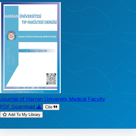
Journal of Harran University Medical Faculty
PDF Download
Cite
Add To My Library