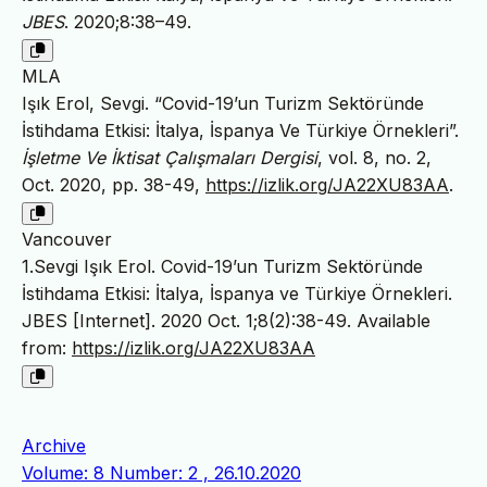
JBES
. 2020;8:38–49.
MLA
Işık Erol, Sevgi. “Covid-19’un Turizm Sektöründe
İstihdama Etkisi: İtalya, İspanya Ve Türkiye Örnekleri”.
İşletme Ve İktisat Çalışmaları Dergisi
, vol. 8, no. 2,
Oct. 2020, pp. 38-49,
https://izlik.org/JA22XU83AA
.
Vancouver
1.Sevgi Işık Erol. Covid-19’un Turizm Sektöründe
İstihdama Etkisi: İtalya, İspanya ve Türkiye Örnekleri.
JBES [Internet]. 2020 Oct. 1;8(2):38-49. Available
from:
https://izlik.org/JA22XU83AA
Archive
Volume: 8 Number: 2 , 26.10.2020