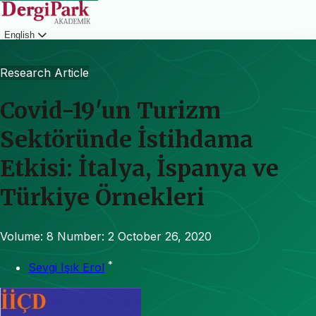
English
Login
Research Article
Covid-19'un Turizm
Sektöründe İstihdama
Etkisi: İtalya, İspanya ve
Türkiye Örnekleri
Volume: 8
Number: 2
October 26, 2020
*
Sevgi Işık Erol