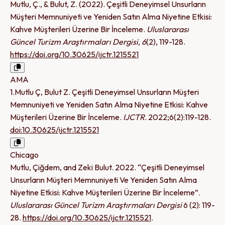
Mutlu, Ç., & Bulut, Z. (2022). Çeşitli Deneyimsel Unsurların
Müşteri Memnuniyeti ve Yeniden Satın Alma Niyetine Etkisi:
Kahve Müşterileri Üzerine Bir İnceleme.
Uluslararası
Güncel Turizm Araştırmaları Dergisi
,
6
(2), 119-128.
https://doi.org/10.30625/ijctr.1215521
AMA
1.Mutlu Ç, Bulut Z. Çeşitli Deneyimsel Unsurların Müşteri
Memnuniyeti ve Yeniden Satın Alma Niyetine Etkisi: Kahve
Müşterileri Üzerine Bir İnceleme.
IJCTR
. 2022;6(2):119-128.
doi:10.30625/ijctr.1215521
Chicago
Mutlu, Çiğdem, and Zeki Bulut. 2022. “Çeşitli Deneyimsel
Unsurların Müşteri Memnuniyeti Ve Yeniden Satın Alma
Niyetine Etkisi: Kahve Müşterileri Üzerine Bir İnceleme”.
Uluslararası Güncel Turizm Araştırmaları Dergisi
6 (2): 119-
28.
https://doi.org/10.30625/ijctr.1215521
.