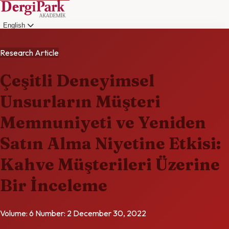
English
Login
Research Article
Çeşitli Deneyimsel
Unsurların Müşteri
Memnuniyeti ve Yeniden
Satın Alma Niyetine Etkisi:
Kahve Müşterileri Üzerine
Bir İnceleme
Volume: 6
Number: 2
December 30, 2022