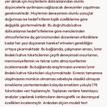
yer almak için müşterilerin dükkanlarından olumlu
düşüncelerle ayrılmasını sağlayacak deneyimler yaşatması
gerekmektedir. Müşterinin deneyiminin olumlu sonuçlar
doğurması ise hedef kitlenin kişilik özelliklerine göre
değişiklik göstermektedir. Bu doğrultuda kahve
dükkanlarının hedef kitlelerine göre menülerinden
atmosferlerine dış görünümünden düzenlenen etkinliklere
kadar her şeyi düşünerek hareket etmeleri gerekliliğini
ortaya çıkarmaktadır. Bu bağlamda, çalışmanın amacı, İzmir
ilindeki kahve tüketicilerinin çeşitli deneyimsel unsurlarının,
memnuniyetlerinin ve tekrar satın alma niyetlerinin
incelenmesidir. Bu bağlamda araştırmanın evrenini İzmir
ilindeki kahve tüketicileri oluşturmaktadır. Evrenin tamamına
ulaşılmasının mümkün olmaması sebebiyle olasılıklı olmayan
örnekleme yöntemlerinden kolayda örneklem yoluyla 178
tüketiciden veri toplanmıştır. Toplanan verilere tanımlayıcı
analizler yapılarak katılımcıların demografik ve davranışsal
özellikleri incelenmiştir. Ardından ölçüm modeli test