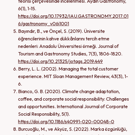
teorisi çerçevesinde incelenmesi. Aydın Gastronomy,
6(1), 1-15.
https://doi.org/10.17932/IAU.GASTRONOMY.2017.01
6/gastronomy_v06i1001
Bayındır, B., ve Önçel, S. (2019). Üniversite
öğrencilerinin kahve dükkânlarını tercih etme
nedenleri: Anadolu Üniversitesi örneği. Journal of
Tourism and Gastronomy Studies, 7(3), 1806-1820.
https://doi.org/10.21325/jotags.2019.449
Berry, L. L. (2002). Managing the total customer
experience. MIT Sloan Management Review, 43(3), 1-
6.
Bianco, G. B. (2020). Climate change adaptation,
coffee, and corporate social responsibility: Challenges
and opportunities. International Journal of Corporate
Social Responsibility, 5(1).
https://doi.org/10.1186/s40991-020-00048-0
Burcuoğlu, M., ve Akyüz, S. (2022). Marka özgünlüğü,