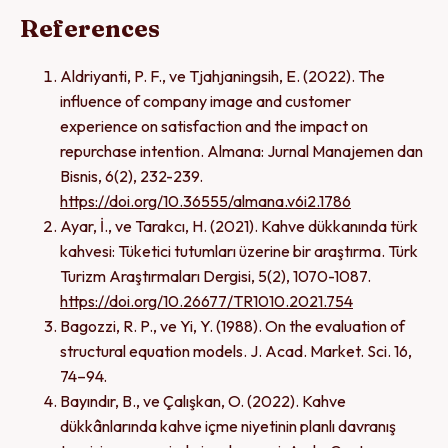
References
Aldriyanti, P. F., ve Tjahjaningsih, E. (2022). The
influence of company image and customer
experience on satisfaction and the impact on
repurchase intention. Almana: Jurnal Manajemen dan
Bisnis, 6(2), 232-239.
https://doi.org/10.36555/almana.v6i2.1786
Ayar, İ., ve Tarakcı, H. (2021). Kahve dükkanında türk
kahvesi: Tüketici tutumları üzerine bir araştırma. Türk
Turizm Araştırmaları Dergisi, 5(2), 1070-1087.
https://doi.org/10.26677/TR1010.2021.754
Bagozzi, R. P., ve Yi, Y. (1988). On the evaluation of
structural equation models. J. Acad. Market. Sci. 16,
74–94.
Bayındır, B., ve Çalışkan, O. (2022). Kahve
dükkânlarında kahve içme niyetinin planlı davranış