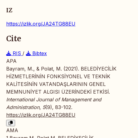
IZ
https://izlik.org/JA24TG88EU
Cite
RIS
/
Bibtex
APA
Bayram, M., & Polat, M. (2021). BELEDİYECİLİK
HİZMETLERİNİN FONKSİYONEL VE TEKNİK
KALİTESİNİN VATANDAŞLARININ GENEL
MEMNUNİYET ALGISI ÜZERİNDEKİ ETKİSİ.
International Journal of Management and
Administration
,
5
(9), 83-102.
https://izlik.org/JA24TG88EU
AMA
1.Bayram M, Polat M. BELEDİYECİLİK