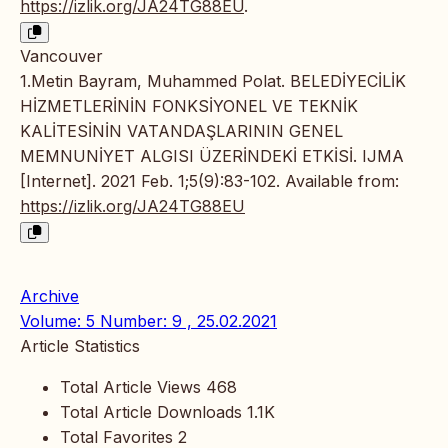
https://izlik.org/JA24TG88EU
.
Vancouver
1.Metin Bayram, Muhammed Polat. BELEDİYECİLİK
HİZMETLERİNİN FONKSİYONEL VE TEKNİK
KALİTESİNİN VATANDAŞLARININ GENEL
MEMNUNİYET ALGISI ÜZERİNDEKİ ETKİSİ. IJMA
[Internet]. 2021 Feb. 1;5(9):83-102. Available from:
https://izlik.org/JA24TG88EU
Archive
Volume: 5 Number: 9 , 25.02.2021
Article Statistics
Total Article Views
468
Total Article Downloads
1.1K
Total Favorites
2