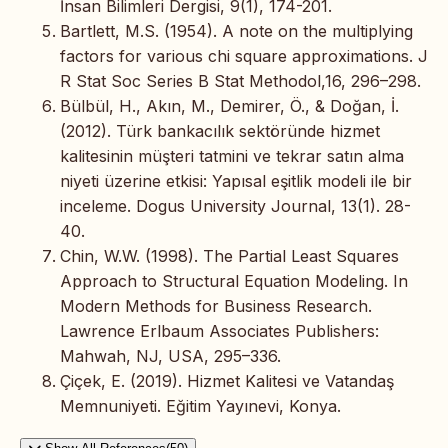
İnsan Bilimleri Dergisi, 9(1), 174-201.
Bartlett, M.S. (1954). A note on the multiplying
factors for various chi square approximations. J
R Stat Soc Series B Stat Methodol,16, 296–298.
Bülbül, H., Akın, M., Demirer, Ö., & Doğan, İ.
(2012). Türk bankacılık sektöründe hizmet
kalitesinin müşteri tatmini ve tekrar satın alma
niyeti üzerine etkisi: Yapısal eşitlik modeli ile bir
inceleme. Dogus University Journal, 13(1). 28-
40.
Chin, W.W. (1998). The Partial Least Squares
Approach to Structural Equation Modeling. In
Modern Methods for Business Research.
Lawrence Erlbaum Associates Publishers:
Mahwah, NJ, USA, 295–336.
Çiçek, E. (2019). Hizmet Kalitesi ve Vatandaş
Memnuniyeti. Eğitim Yayınevi, Konya.