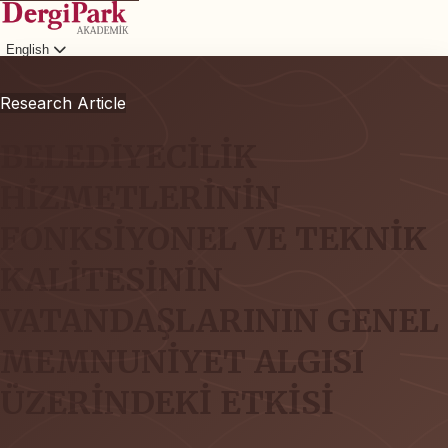
English
Login
Research Article
BELEDİYECİLİK
HİZMETLERİNİN
FONKSİYONEL VE TEKNİK
KALİTESİNİN
VATANDAŞLARININ GENEL
MEMNUNİYET ALGISI
ÜZERİNDEKİ ETKİSİ