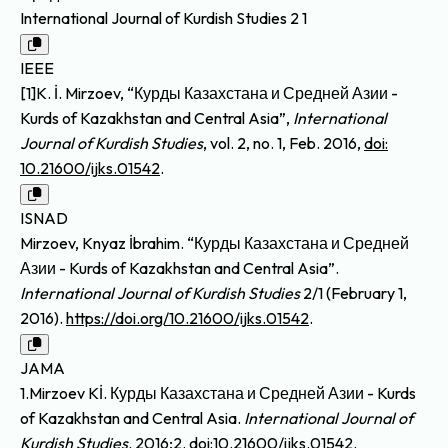
International Journal of Kurdish Studies 2 1
IEEE
[1]K. İ. Mirzoev, “Курды Казахстана и Средней Азии -
Kurds of Kazakhstan and Central Asia”,
International
Journal of Kurdish Studies
, vol. 2, no. 1, Feb. 2016,
doi:
10.21600/ijks.01542
.
ISNAD
Mirzoev, Knyaz İbrahim. “Курды Казахстана и Средней
Азии - Kurds of Kazakhstan and Central Asia”.
International Journal of Kurdish Studies
2/1 (February 1,
2016).
https://doi.org/10.21600/ijks.01542
.
JAMA
1.Mirzoev Kİ. Курды Казахстана и Средней Азии - Kurds
of Kazakhstan and Central Asia.
International Journal of
Kurdish Studies
. 2016;2.
doi:10.21600/ijks.01542
.