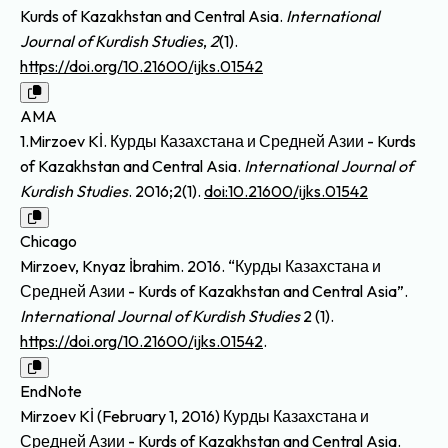
Kurds of Kazakhstan and Central Asia.
International
Journal of Kurdish Studies
,
2
(1).
https://doi.org/10.21600/ijks.01542
AMA
1.Mirzoev Kİ. Курды Казахстана и Средней Азии - Kurds
of Kazakhstan and Central Asia.
International Journal of
Kurdish Studies
. 2016;2(1).
doi:10.21600/ijks.01542
Chicago
Mirzoev, Knyaz İbrahim. 2016. “Курды Казахстана и
Средней Азии - Kurds of Kazakhstan and Central Asia”.
International Journal of Kurdish Studies
2 (1).
https://doi.org/10.21600/ijks.01542
.
EndNote
Mirzoev Kİ (February 1, 2016) Курды Казахстана и
Средней Азии - Kurds of Kazakhstan and Central Asia.