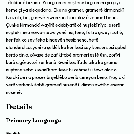
têkildar ê bizano. Yanî gramer nuştene bi gramerî ya pîya
heme çî ya eleqedar o. Eke no gramer, gramerê kirmanckî
(zazakî) bo, gureyê ziwanzanî hîna aloz û zehmet beno.
Çunke kirmanckî wayîrê edebîyatêkê nuştekî nîya, eserê
nuştekî hîna newe-newe yenê nuştene, fekî û şîweyî zaf ê,
her fek xo sey feko bingeyên hesibneno, hetê
standardîzasyonî ra şeklêk ke her kesî sey konsensusî qebul
kerdo çin o, pîyase de zaf kitabê gramerî estê ûsn. zorîyî
karê cigêrayoxî zor kenê. Ganî kes îfade biko ke gramer
nuştene seba ziwanî karo tewr bi zehmet û tewr aloz o.
Kurdkî de no proses bi şeklêko xerîb cereyan keno. Nuştoxî
verê verkan kitabê gramerî nusenê û dima sewbîna eseran
nusenê.
Details
Primary Language
English