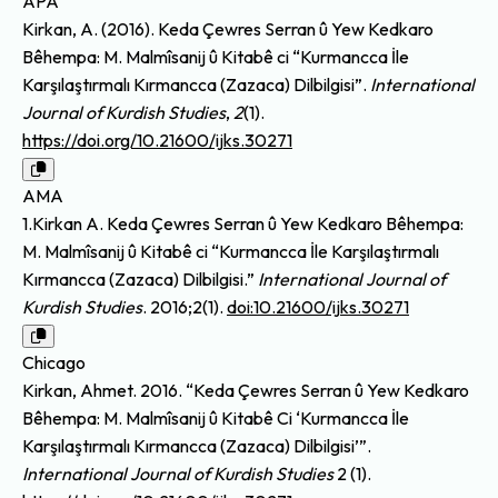
APA
Kirkan, A. (2016). Keda Çewres Serran û Yew Kedkaro
Bêhempa: M. Malmîsanij û Kitabê ci “Kurmancca İle
Karşılaştırmalı Kırmancca (Zazaca) Dilbilgisi”.
International
Journal of Kurdish Studies
,
2
(1).
https://doi.org/10.21600/ijks.30271
AMA
1.Kirkan A. Keda Çewres Serran û Yew Kedkaro Bêhempa:
M. Malmîsanij û Kitabê ci “Kurmancca İle Karşılaştırmalı
Kırmancca (Zazaca) Dilbilgisi.”
International Journal of
Kurdish Studies
. 2016;2(1).
doi:10.21600/ijks.30271
Chicago
Kirkan, Ahmet. 2016. “Keda Çewres Serran û Yew Kedkaro
Bêhempa: M. Malmîsanij û Kitabê Ci ‘Kurmancca İle
Karşılaştırmalı Kırmancca (Zazaca) Dilbilgisi’”.
International Journal of Kurdish Studies
2 (1).