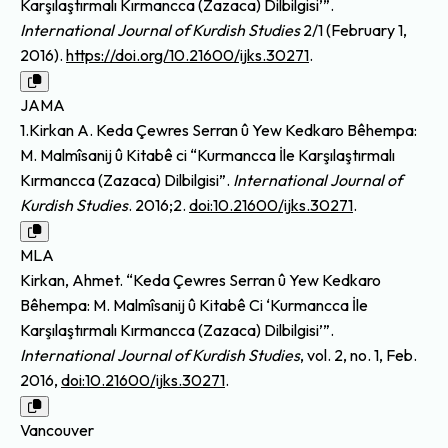
Karşılaştırmalı Kırmancca (Zazaca) Dilbilgisi’”.
International Journal of Kurdish Studies
2/1 (February 1,
2016).
https://doi.org/10.21600/ijks.30271
.
JAMA
1.Kirkan A. Keda Çewres Serran û Yew Kedkaro Bêhempa:
M. Malmîsanij û Kitabê ci “Kurmancca İle Karşılaştırmalı
Kırmancca (Zazaca) Dilbilgisi”.
International Journal of
Kurdish Studies
. 2016;2.
doi:10.21600/ijks.30271
.
MLA
Kirkan, Ahmet. “Keda Çewres Serran û Yew Kedkaro
Bêhempa: M. Malmîsanij û Kitabê Ci ‘Kurmancca İle
Karşılaştırmalı Kırmancca (Zazaca) Dilbilgisi’”.
International Journal of Kurdish Studies
, vol. 2, no. 1, Feb.
2016,
doi:10.21600/ijks.30271
.
Vancouver