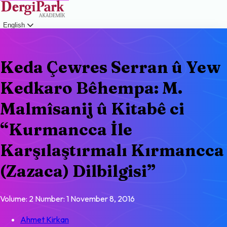
English
Login
Keda Çewres Serran û Yew
Kedkaro Bêhempa: M.
Malmîsanij û Kitabê ci
“Kurmancca İle
Karşılaştırmalı Kırmancca
(Zazaca) Dilbilgisi”
Volume: 2
Number: 1
November 8, 2016
Ahmet Kirkan