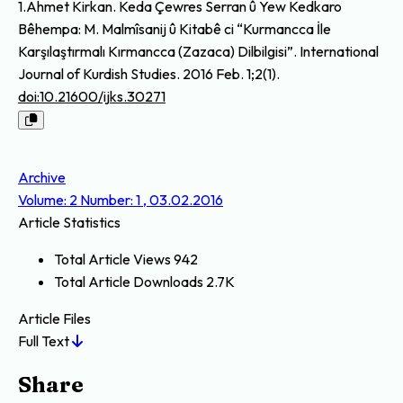
1.Ahmet Kirkan. Keda Çewres Serran û Yew Kedkaro
Bêhempa: M. Malmîsanij û Kitabê ci “Kurmancca İle
Karşılaştırmalı Kırmancca (Zazaca) Dilbilgisi”. International
Journal of Kurdish Studies. 2016 Feb. 1;2(1).
doi:10.21600/ijks.30271
Archive
Volume: 2 Number: 1 , 03.02.2016
Article Statistics
Total Article Views
942
Total Article Downloads
2.7K
Article Files
Full Text
Share