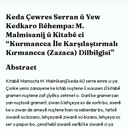
Keda Çewres Serran û Yew
Kedkaro Bêhempa: M.
Malmîsanij û Kitabê ci
“Kurmancca İle Karşılaştırmalı
Kırmancca (Zazaca) Dilbilgisi”
Abstract
Kitabê Mamosta M. Malmîsanijî keda 40 serre emre ci ya.
Çunke yeno zanayene ke kitab nuştene û xususen zî kitabê
grameri nuştene zaf çîyêko zehmet o. Ganî ke gramerzan
yan nuştoxê gramerî; ziwan û lehçeya xo de xorîn bo, eserê
ke o ziwan de ameyê nuştene înan ra xeberdar bo, tarîxê
ziwanê xo bizano, lehçeyanê ziwanê xo bizano, lehçeya xo
ser o pispor bo, çend hebî ziwanê xerîbî ke ziwanê ci ya