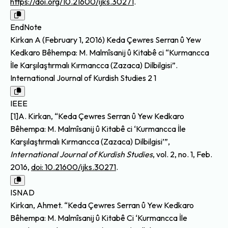
https://doi.org/10.21600/ijks.30271
.
EndNote
Kirkan A (February 1, 2016) Keda Çewres Serran û Yew
Kedkaro Bêhempa: M. Malmîsanij û Kitabê ci “Kurmancca
İle Karşılaştırmalı Kırmancca (Zazaca) Dilbilgisi”.
International Journal of Kurdish Studies 2 1
IEEE
[1]A. Kirkan, “Keda Çewres Serran û Yew Kedkaro
Bêhempa: M. Malmîsanij û Kitabê ci ‘Kurmancca İle
Karşılaştırmalı Kırmancca (Zazaca) Dilbilgisi’”,
International Journal of Kurdish Studies
, vol. 2, no. 1, Feb.
2016,
doi: 10.21600/ijks.30271
.
ISNAD
Kirkan, Ahmet. “Keda Çewres Serran û Yew Kedkaro
Bêhempa: M. Malmîsanij û Kitabê Ci ‘Kurmancca İle